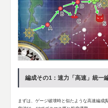
編成その1：速力「高速」統一
まずは、ゲージ破壊時と似たような高速編成[駆逐