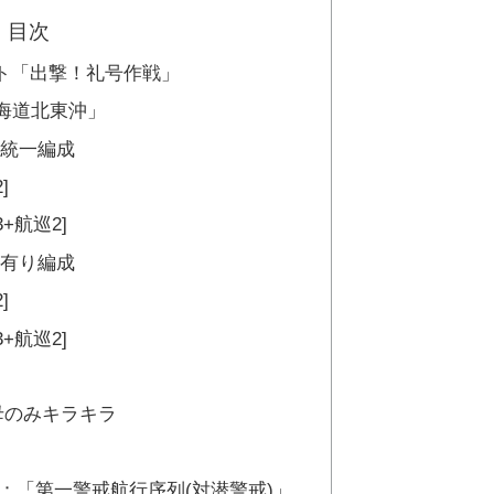
目次
ント「出撃！礼号作戦」
海道北東沖」
」統一編成
]
+航巡2]
」有り編成
]
+航巡2]
母のみキラキラ
：「第一警戒航行序列(対潜警戒)」