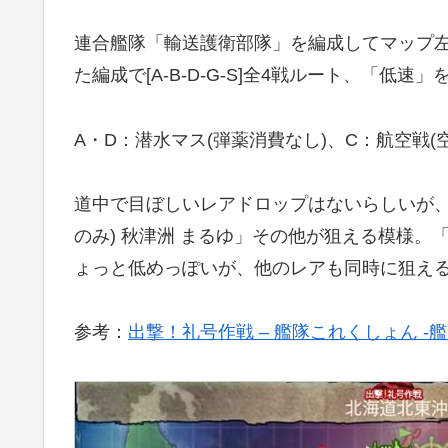
連合艦隊「輸送護衛部隊」を編成してマップ
た編成で[A-B-D-G-S]全4戦ルート、「低速」を
A・D：潜水マス(弾薬消費なし)、C：航空戦(
道中で目ぼしいレアドロップはないらしいが、ボ
のみ) 秋津洲 まるゆ」その他が狙える模様。
ょっと低めっぽいが、他のレアも同時に狙え
参考：
出撃！礼号作戦 – 艦隊これくしょん -艦これ