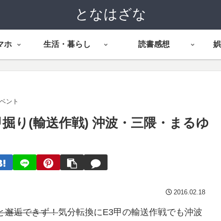
となはざな
マホ
生活・暮らし
読書感想
娯
イベント
甲掘り(輸送作戦) 沖波・三隈・まるゆ
2016.02.18
と邂逅できず！
気分転換にE3甲の輸送作戦でも沖波