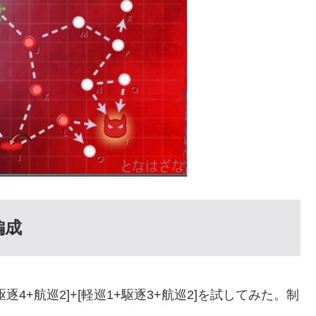
編成
4+航巡2]+[軽巡1+駆逐3+航巡2]を試してみた。制