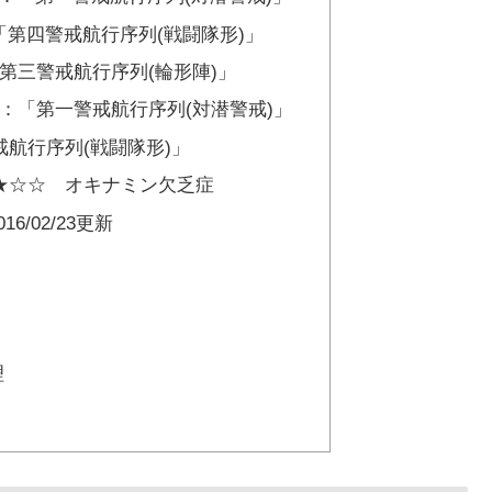
「第四警戒航行序列(戦闘隊形)」
第三警戒航行序列(輪形陣)」
：「第一警戒航行序列(対潜警戒)」
航行序列(戦闘隊形)」
★☆☆ オキナミン欠乏症
/02/23更新
理