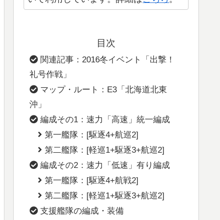
目次
関連記事：2016冬イベント「出撃！
礼号作戦」
マップ・ルート：E3「北海道北東
沖」
編成その1：速力「高速」統一編成
第一艦隊：[駆逐4+航巡2]
第二艦隊：[軽巡1+駆逐3+航巡2]
編成その2：速力「低速」有り編成
第一艦隊：[駆逐4+航戦2]
第二艦隊：[軽巡1+駆逐3+航巡2]
支援艦隊の編成・装備