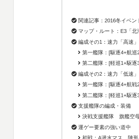
関連記事：2016冬イベ
マップ・ルート：E3「北
編成その1：速力「高速
第一艦隊：[駆逐4+航巡2
第二艦隊：[軽巡1+駆逐3
編成その2：速力「低速
第一艦隊：[駆逐4+航戦2
第二艦隊：[軽巡1+駆逐3
支援艦隊の編成・装備
決戦支援艦隊 旗艦空
運ゲー要素の強い道中
初戦：A潜水マス 陣形