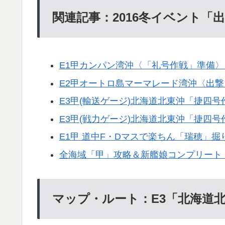
関連記事：2016冬イベント「
E1甲カンパン湾沖〈「礼号作戦」準備〉
E2甲オートロ島マーマレード湾沖〈出撃
E3甲(輸送ゲージ)北海道北東沖「捷四
E3甲(戦力ゲージ)北海道北東沖「捷四
E1甲 道中F・Dマスで楽ちん「瑞穂」掘
全海域「甲」攻略＆新艦娘コンプリート
マップ・ルート：E3「北海道