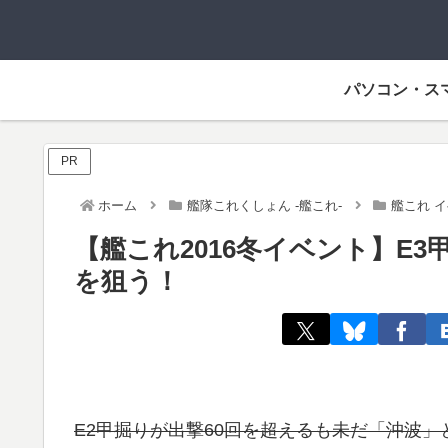
パソコン・ス
PR
ホーム
艦隊これくしょん -艦これ-
艦これ 
【艦これ2016冬イベント】E3
を狙う！
E2甲掘りが出撃60回を超えるも未だ「沖波」