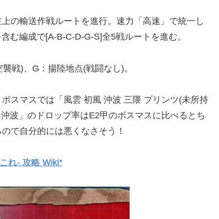
左上の輸送作戦ルートを進行。速力「高速」で統一し
含む編成で[A-B-C-D-G-S]全5戦ルートを進む。
空襲戦)、G：揚陸地点(戦闘なし)。
スマスでは「風雲 初風 沖波 三隈 プリンツ(未所持
「沖波」のドロップ率はE2甲のボスマスに比べるとち
るので自分的には悪くなさそう！
- 攻略 Wiki*