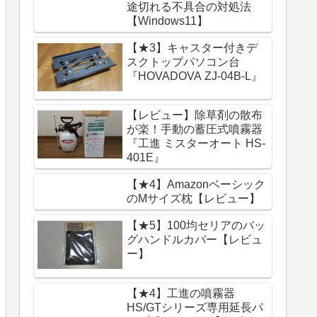
途切れる不具合の対処法
【Windows11】
【★3】キャスター付きデ
スクトップパソコン台
『HOVADOVA ZJ-04B-L』
【レビュー】除草剤の散布
が楽！手動の蓄圧式噴霧器
『工進 ミスターオート HS-
401E』
【★4】Amazonベーシック
のMサイズ枕【レビュー】
【★5】100均セリアのバッ
グハンドルカバー【レビュ
ー】
【★4】工進の噴霧器
HS/GTシリーズ専用延長パ