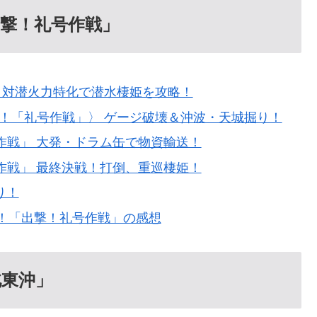
出撃！礼号作戦」
 対潜火力特化で潜水棲姫を攻略！
！「礼号作戦」〉 ゲージ破壊＆沖波・天城掘り！
号作戦」 大発・ドラム缶で物資輸送！
号作戦」 最終決戦！打倒、重巡棲姫！
り！
！「出撃！礼号作戦」の感想
北東沖」