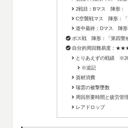
2戦目：Bマス 陣形：
C空襲戦マス 陣形：「
道中最終：Dマス 陣形
ボス戦 陣形：「第四警戒
自分的周回難易度：★★
とりあえずの戦績 ※2016
※追記
資材消費
瑞雲の被撃墜数
周回所要時間と疲労管
レアドロップ