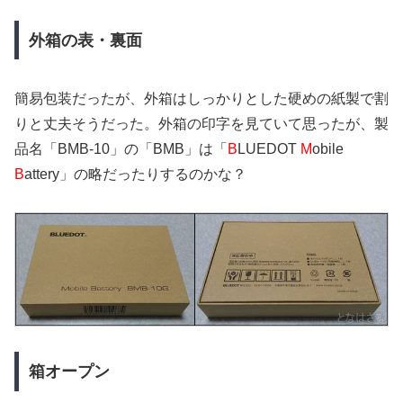
外箱の表・裏面
簡易包装だったが、外箱はしっかりとした硬めの紙製で割
りと丈夫そうだった。外箱の印字を見ていて思ったが、製
品名「BMB-10」の「BMB」は「
B
LUEDOT
M
obile
B
attery」の略だったりするのかな？
箱オープン