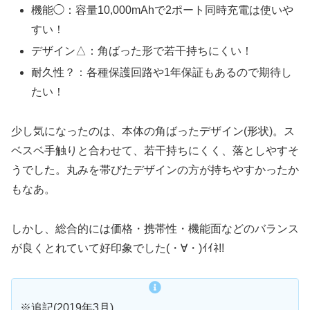
機能◯：容量10,000mAhで2ポート同時充電は使いや
すい！
デザイン△：角ばった形で若干持ちにくい！
耐久性？：各種保護回路や1年保証もあるので期待し
たい！
少し気になったのは、本体の角ばったデザイン(形状)。ス
ベスベ手触りと合わせて、若干持ちにくく、落としやすそ
うでした。丸みを帯びたデザインの方が持ちやすかったか
もなあ。
しかし、総合的には価格・携帯性・機能面などのバランス
が良くとれていて好印象でした(・∀・)ｲｲﾈ!!
※追記(2019年3月)