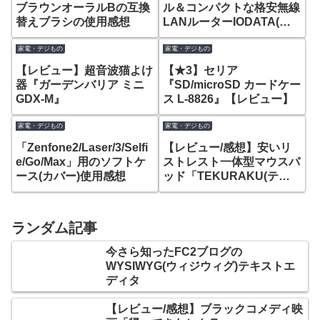
ブラウンオーラルBの互換
ル＆コンパクトな格安無線
替えブラシの使用感想
LANルーターIODATA(ア
イ・オー・データ)「WN-
G300R3」
家電・デジもの
家電・デジもの
【レビュー】超音波猫よけ
【★3】セリア
器『ガーデンバリア ミニ
『SD/microSD カードケー
GDX-M』
ス L-8826』【レビュー】
家電・デジもの
家電・デジもの
「Zenfone2/Laser/3/Selfi
【レビュー/感想】安いリ
e/Go/Max」用のソフトケ
ストレスト一体型マウスパ
ース(カバー)使用感想
ッド「TEKURAKU(テク
ラク)」
ランダム記事
今さら知ったFC2ブログの
WYSIWYG(ウィジウィグ)テキストエ
ディタ
【レビュー/感想】ブラックコメディ映