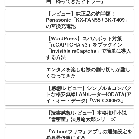
画「帰ってきたヒトラー」
【レビュー】純正品の約半額！
Panasonic「KX-FAN55 / BK-T409」
の互換充電池
【WordPress】スパムボット対策
「reCAPTCHA v3」をプラグイン
「Invisible reCaptcha」で簡単に導入
する方法
エンタメを楽しむ際の割り切りが難し
くなってきた
【感想/レビュー】シンプル＆コンパク
トな格安無線LANルーターIODATA(ア
イ・オー・データ)「WN-G300R3」
【読書感想/レビュー】本格推理小説
『雪密室』法月綸太郎シリーズ
『Yahoo!フリマ』アプリの通知設定を
必要最低限にする