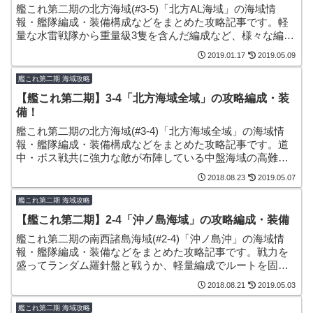
艦これ第二期の北方海域(#3-5)「北方AL海域」の海域情
報・艦隊編成・装備構成などをまとめた攻略記事です。軽
量な水雷戦隊から重量級3隻を含んだ編成など、様々な編成
や戦術を使用できる面白い海域になっています！
2019.01.17
2019.05.09
艦これ第二期 海域攻略
【艦これ第二期】3-4「北方海域全域」の攻略編成・装
備！
艦これ第二期の北方海域(#3-4)「北方海域全域」の海域情
報・艦隊編成・装備構成などをまとめた攻略記事です。道
中・ボス戦共に強力な敵が布陣している中盤海域の高難易
度マップで、レア駆逐艦「初風」の主なドロップ海域とな
2018.08.23
2019.05.07
っています。
艦これ第二期 海域攻略
【艦これ第二期】2-4「沖ノ島海域」の攻略編成・装備
艦これ第二期の南西諸島海域(#2-4)「沖ノ島沖」の海域情
報・艦隊編成・装備などをまとめた攻略記事です。戦力を
盛ってランダム羅針盤と戦うか、軽量編成でルートを固定
するか、攻略戦術に幅のある海域となっています。
2018.08.21
2019.05.03
艦これ第二期 海域攻略