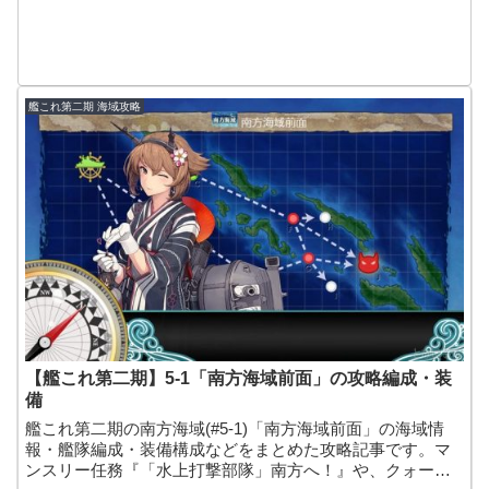
艦これ第二期 海域攻略
【艦これ第二期】5-1「南方海域前面」の攻略編成・装
備
艦これ第二期の南方海域(#5-1)「南方海域前面」の海域情
報・艦隊編成・装備構成などをまとめた攻略記事です。マ
ンスリー任務『「水上打撃部隊」南方へ！』や、クォータ