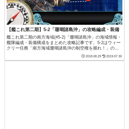
【艦これ第二期】5-2「珊瑚諸島沖」の攻略編成・装備
艦これ第二期の南方海域(#5-2)「珊瑚諸島沖」の海域情報・
艦隊編成・装備構成をまとめた攻略記事です。5-2はウィー
クリー任務「南方海域珊瑚諸島沖の制空権を握れ！」の任
務海域にもなっています。
2018.08.29
2019.07.30