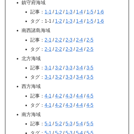
鎮守府海域
記事：
1-1
/
1-2
/
1-3
/
1-4
/
1-5
/
1-6
タグ：1-1 /
1-2
/
1-3
/
1-4
/
1-5
/
1-6
南西諸島海域
記事：
2-1
/
2-2
/
2-3
/
2-4
/
2-5
タグ：
2-1
/
2-2
/
2-3
/
2-4
/
2-5
北方海域
記事：
3-1
/
3-2
/
3-3
/
3-4
/
3-5
タグ：
3-1
/
3-2
/
3-3
/
3-4
/
3-5
西方海域
記事：
4-1
/
4-2
/
4-3
/
4-4
/
4-5
タグ：
4-1
/
4-2
/
4-3
/
4-4
/
4-5
南方海域
記事：
5-1
/
5-2
/
5-3
/
5-4
/
5-5
タグ：
5-1
/
5-2
/
5-3
/
5-4
/
5-5