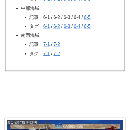
中部海域
記事：6-1 / 6-2 / 6-3 / 6-4 /
6-5
タグ：
6-1
/
6-2
/
6-3
/
6-4
/
6-5
南西海域
記事：
7-1
/
7-2
タグ：
7-1
/
7-2
艦これ第二期 海域攻略