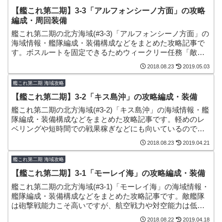
【艦これ第二期】3-3「アルフォンシーノ方面」の攻略
編成・周回装備
艦これ第二期の北方海域(#3-3)「アルフォンシーノ方面」の
海域情報・艦隊編成・装備構成などをまとめた攻略記事で
す。ボスルートを固定できるためウィークリー任務「敵北
方艦隊主力を撃滅せよ！」の消化でも周回しやすい海域と
2018.08.23
2019.05.03
なっています。
艦これ第二期 海域攻略
【艦これ第二期】3-2「キス島沖」の攻略編成・装備
艦これ第二期の北方海域(#3-2)「キス島沖」の海域情報・艦
隊編成・装備構成などをまとめた攻略記事です。軽めのレ
ベリングや短時間での戦果稼ぎなどにも向いているので活
用してみると良いかもしれません。
2018.08.23
2019.04.21
艦これ第二期 海域攻略
【艦これ第二期】3-1「モーレイ海」の攻略編成・装備
艦これ第二期の北方海域(#3-1)「モーレイ海」の海域情報・
艦隊編成・装備構成などをまとめた攻略記事です。敵艦隊
は砲撃戦能力こそ高いですが、航空戦力や対空能力は低い
ため、味方空母系などを活用するのが安定周回・ボスマス
2018.08.22
2019.04.18