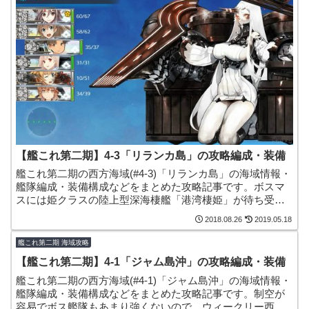
【艦これ第二期】4-3「リランカ島」の攻略編成・装備
艦これ第二期の西方海域(#4-3)「リランカ島」の海域情報・
艦隊編成・装備構成などをまとめた攻略記事です。ボスマ
スには姫クラスの陸上型深海棲艦「港湾棲姫」が待ち受け
ているマップとなっています。
2018.08.26
2019.05.18
艦これ第二期 海域攻略
【艦これ第二期】4-1「ジャム島沖」の攻略編成・装備
艦これ第二期の西方海域(#4-1)「ジャム島沖」の海域情報・
艦隊編成・装備構成などをまとめた攻略記事です。制空が
容易でボス艦隊もあまり強くないので、ウィークリー西方