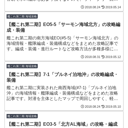
海域任務の消化にも使える海域となっています。
2018.08.24
2019.05.14
艦これ第二期 海域攻略
【艦これ第二期】EO5-5「サーモン海域北方」の攻略編
成・装備
艦これ第二期の南方海域EO(#5-5)「サーモン海域北方」の
海域情報・艦隊編成・装備構成などをまとめた攻略記事で
す。編成・装備・進行ルートなど攻略方法が多種多様にあ
って面白いですが、難易度もかなり高い海域となっていま
2018.08.31
2019.05.12
す。
艦これ第二期 海域攻略
【艦これ第二期】7-1「ブルネイ泊地沖」の攻略編成・
装備
艦これ第二期に実装された南西海域(#7-1)「ブルネイ泊地
沖」の海域情報・艦隊編成・装備構成などをまとめた攻略
記事です。対潜を主体としたマップで周回しやすく、軽
巡・駆逐などのレベリングや戦果稼ぎにも向いています！
2018.08.24
2019.05.10
艦これ第二期 海域攻略
【艦これ第二期】EO3-5「北方AL海域」の攻略・編成