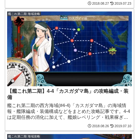
リー任務『新編成「三川艦隊」、鉄底海峡に突入せよ！』
2018.08.27
2019.07.23
の任務海域にもなっています。
艦これ第二期 海域攻略
【艦これ第二期】4-4「カスガダマ島」の攻略編成・装
備
艦これ第二期の西方海域(#4-4)「カスガダマ島」の海域情
報・艦隊編成・装備構成などをまとめた攻略記事です。4-4
は定期任務の消化に加えて、艦娘レベリング・戦果稼ぎで
の周回にも向いているマップになっています。
2018.08.26
2019.07.10
艦これ第二期 海域攻略