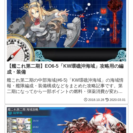
【艦これ第二期】EO6-5「KW環礁沖海域」攻略用の編
成・装備
艦これ第二期の中部海域(#6-5)「KW環礁沖海域」の海域情
報・艦隊編成・装備構成などをまとめた攻略記事です。第
二期になってから一部ポイントの燃料・弾薬消費が変わっ
たため、色々なルート・編成で攻略できるようになりまし
2018.10.28
2020.03.01
た。
艦これ第二期 海域攻略