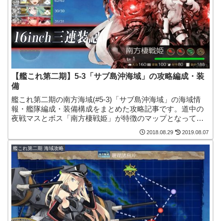
【艦これ第二期】5-3「サブ島沖海域」の攻略編成・装
備
艦これ第二期の南方海域(#5-3)「サブ島沖海域」の海域情
報・艦隊編成・装備構成をまとめた攻略記事です。道中の
夜戦マスとボス「南方棲戦姫」が特徴のマップとなってい
ます。
2018.08.29
2019.08.07
艦これ第二期 海域攻略