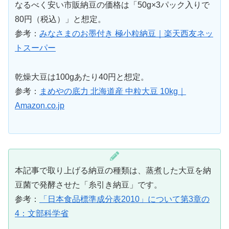
なるべく安い市販納豆の価格は「50g×3パック入りで
80円（税込）」と想定。
参考：
みなさまのお墨付き 極小粒納豆｜楽天西友ネッ
トスーパー
乾燥大豆は100gあたり40円と想定。
参考：
まめやの底力 北海道産 中粒大豆 10kg｜
Amazon.co.jp
本記事で取り上げる納豆の種類は、蒸煮した大豆を納
豆菌で発酵させた「糸引き納豆」です。
参考：
「日本食品標準成分表2010」について第3章の
4：文部科学省