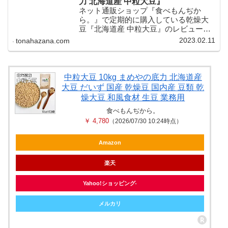
力 北海道産 中粒大豆』
ネット通販ショップ『食べもんぢか
ら。』で定期的に購入している乾燥大
豆『北海道産 中粒大豆』のレビュー・
感想・紹介記事です。 安くて美味しい
2023.02.11
tonahazana.com
国産（北海道産）の「とよまさり大
豆」を1kg400円くらいで買えるのが気
に入っています。
中粒大豆 10kg まめやの底力 北海道産
大豆 だいず 国産 乾燥豆 国内産 豆類 乾
燥大豆 和風食材 生豆 業務用
食べもんぢから。
￥ 4,780
（2026/07/30 10:24時点）
Amazon
楽天
Yahoo!ショッピング
メルカリ