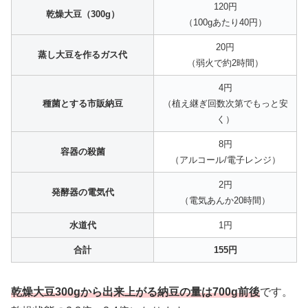
120円
乾燥大豆（300g）
（100gあたり40円）
20円
蒸し大豆を作るガス代
（弱火で約2時間）
4円
種菌とする市販納豆
（植え継ぎ回数次第でもっと安
く）
8円
容器の殺菌
（アルコール/電子レンジ）
2円
発酵器の電気代
（電気あんか20時間）
水道代
1円
合計
155円
乾燥大豆300gから出来上がる納豆の量は700g前後
です。