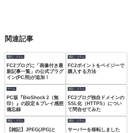
関連記事
雑記・コラム
雑記・コラム
FC2ブログに「画像付き最
FC2ポイントをペイジーで
新記事一覧」の公式プラグ
購入する方法
イン(PC用)が追加！
ゲーム
雑記・コラム
PC版『BioShock 2（無
FC2ブログ独自ドメインの
印）』の設定＆プレイ感想
SSL化（HTTPS）につい
備忘録
て問合せてみた
雑記・コラム
雑記・コラム
【雑記】JPEG(JPG)と
サーバーを移転しました