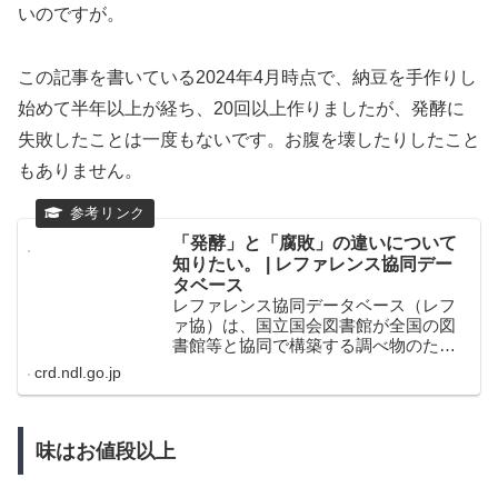
いのですが。
この記事を書いている2024年4月時点で、納豆を手作りし
始めて半年以上が経ち、20回以上作りましたが、発酵に
失敗したことは一度もないです。お腹を壊したりしたこと
もありません。
「発酵」と「腐敗」の違いについて
知りたい。 | レファレンス協同デー
タベース
レファレンス協同データベース（レフ
ァ協）は、国立国会図書館が全国の図
書館等と協同で構築する調べ物のため
の検索サービスです。参加館の質問・
crd.ndl.go.jp
回答サービスの事例、調べ方、コレク
ション情報など調査に役立つ情報を公
開しています。
味はお値段以上