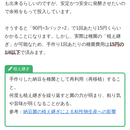
も出来るらしいのですが、安定かつ安全に発酵させたいの
で余裕をもって投入しています。
そうすると「90円÷3パック÷2」で1回あたり15円くらい
かかることになります。しかし、実際は種菌の「植え継
ぎ」が可能なため、手作り1回あたりの種菌費用は
15円の
1/4以下
で済みます。
植え継ぎ
手作りした納豆を種菌として再利用（再移植）するこ
と。
何度も植え継ぎを繰り返すと菌の力が弱まり、粘り気
や旨味が弱くなることがある。
参考：
納豆菌の植え継ぎによる粘性物生産への影響