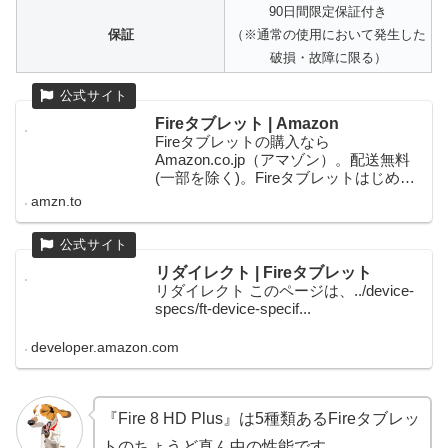
90日間限定保証付き
保証
（※通常の使用において発生した
破損・故障に限る）
Fireタブレット | Amazon
Fireタブレットの購入なら
Amazon.co.jp（アマゾン）。配送無料
(一部を除く)。Fireタブレットはじめ、
本や家電、ファッション、食品、ベビ
amzn.to
ー用品まで一億点以上の商品を毎日お
安く求めいただけます。
リダイレクト | Fireタブレット
リダイレクト このページは、../device-
specs/ft-device-specif...
developer.amazon.com
『Fire 8 HD Plus』は5種類あるFireタブレッ
トのちょうど真ん中の性能です。