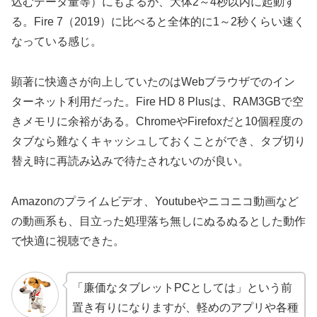
込むデータ量等）にもよるが、大体2～4秒以内に起動す
る。Fire 7（2019）に比べると全体的に1～2秒くらい速く
なっている感じ。
顕著に快適さが向上していたのはWebブラウザでのイン
ターネット利用だった。Fire HD 8 Plusは、RAM3GBで空
きメモリに余裕がある。ChromeやFirefoxだと10個程度の
タブなら難なくキャッシュしておくことができ、タブ切り
替え時に再読み込みで待たされないのが良い。
Amazonのプライムビデオ、Youtubeやニコニコ動画など
の動画系も、目立った処理落ち無しにぬるぬるとした動作
で快適に視聴できた。
「廉価なタブレットPCとしては」という前
置き有りになりますが、軽めのアプリや各種