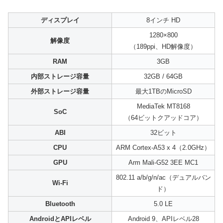
ディスプレイ
8インチ HD
1280×800
解像度
（189ppi、HD解像度）
RAM
3GB
内部ストレージ容量
32GB / 64GB
外部ストレージ容量
最大1TBのMicroSD
MediaTek MT8168
SoC
（64ビットクアッドコア）
ABI
32ビット
CPU
ARM Cortex-A53 x 4（2.0GHz）
GPU
Arm Mali-G52 3EE MC1
802.11 a/b/g/n/ac（デュアルバン
Wi-Fi
ド）
Bluetooth
5.0 LE
AndroidとAPIレベル
Android 9、APIレベル28