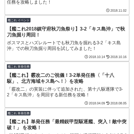
任務を攻略しました！
2018.11.02
艦これ イベント
【艦これ2018鎮守府秋刀魚祭り】3-2「キス島沖」で秋
刀魚掘り周回！
ボスマスとハズレルートでも秋刀魚を掘れる3-2「キス島
沖」での秋刀魚掘り周回を試してみました！
2018.10.14
2018.10.16
艦これ 単発任務
【艦これ】霰改二のご祝儀！3-2単発任務〈「十八
駆」、北方海域キス島へ！〉を攻略
「霰改二」の実装に伴って追加された、第十八駆逐隊で3-
2「キス島沖」を周回する新任務を攻略！
2018.04.09
2018.08.05
艦これ 単発任務
【艦これ】単発任務「最精鋭甲型駆逐艦、突入！敵中突
破！」 を攻略！