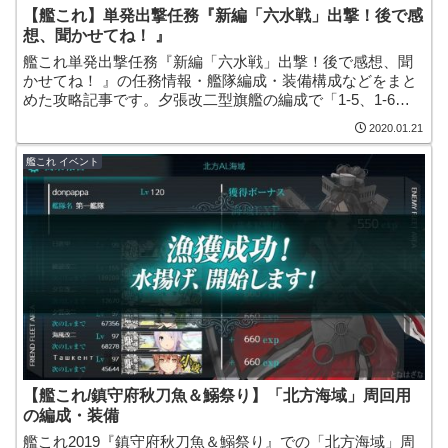
【艦これ】単発出撃任務『新編「六水戦」出撃！後で感
想、聞かせてね！ 』
艦これ単発出撃任務『新編「六水戦」出撃！後で感想、聞
かせてね！ 』の任務情報・艦隊編成・装備構成などをまと
めた攻略記事です。夕張改二型旗艦の編成で「1-5、1-6、2-
2、3-2、7-1」の5海域を周回。報酬で改良型の高性能な甲
2020.01.21
標的「甲標的 丁型改(蛟龍改)」や、「補強増設」をゲット
できる嬉しい任務となっています。
艦これ イベント
【艦これ/鎮守府秋刀魚＆鰯祭り】「北方海域」周回用
の編成・装備
艦これ2019『鎮守府秋刀魚＆鰯祭り』での「北方海域」周