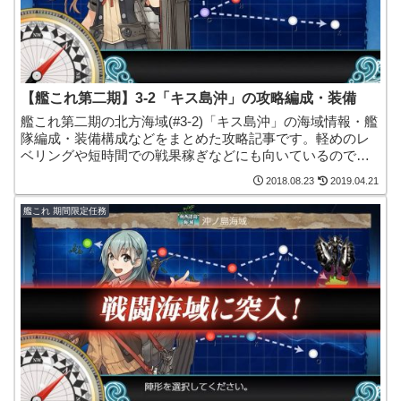
【艦これ第二期】3-2「キス島沖」の攻略編成・装備
艦これ第二期の北方海域(#3-2)「キス島沖」の海域情報・艦
隊編成・装備構成などをまとめた攻略記事です。軽めのレ
ベリングや短時間での戦果稼ぎなどにも向いているので活
用してみると良いかもしれません。
2018.08.23
2019.04.21
艦これ 期間限定任務