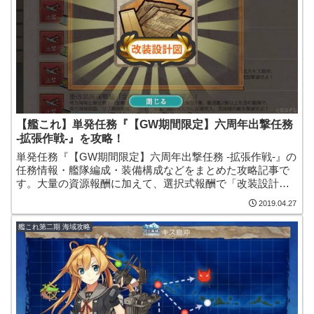
【艦これ】単発任務『【GW期間限定】六周年出撃任務
-拡張作戦-』を攻略！
単発任務『【GW期間限定】六周年出撃任務 -拡張作戦-』の
任務情報・艦隊編成・装備構成などをまとめた攻略記事で
す。大量の資源報酬に加えて、選択式報酬で「改装設計図/
戦闘詳報/熟練搭乗員/新型砲熕兵装資材/開発資材」などを
2019.04.27
入手可能となっています！
艦これ第二期 海域攻略