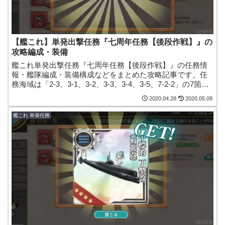
【艦これ】単発出撃任務『七周年任務【後段作戦】』の
攻略編成・装備
艦これ単発出撃任務『七周年任務【後段作戦】』の任務情
報・艦隊編成・装備構成などをまとめた攻略記事です。任
務海域は「2-3、3-1、3-2、3-3、3-4、3-5、7-2-2」の7箇
所。「61cm三連装(酸素)魚雷後期型★+7」や
2020.04.28
2020.05.09
「Swordfish(水上機型)」をゲットできます！
艦これ 単発任務