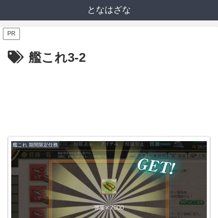
となはざな
PR
艦これ3-2
艦これ 期間限定任務