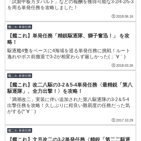
「試製甲板カタパルト」などの報酬を獲得可能な3-2/4-2/5-3
を周る単発任務を攻略しました！
2018.06.16
艦これ 単発任務
【艦これ】単発任務「精鋭駆逐隊、獅子奮迅！」 を攻
略！
駆逐艦4隻をベースに4海域を巡る単発任務に挑戦！ルート
逸れやボス前撤退で3-2が相変わらず厳しかった(；´∀｀)
2018.03.26
艦これ 単発任務
【艦これ】改二八駆の3-2＆5-4単発任務〈最精鋭「第八
駆逐隊」、全力出撃！〉を攻略！
「満潮改二」実装に伴い追加された第八駆逐隊の3-2＆5-4
出撃任務を攻略！久しぶりに程良い難易度の任務だった気
がする(*´∀｀)
2017.10.29
艦これ 単発任務
【艦これ】文月改二の3-2単発任務〈精鋭「第二二駆逐