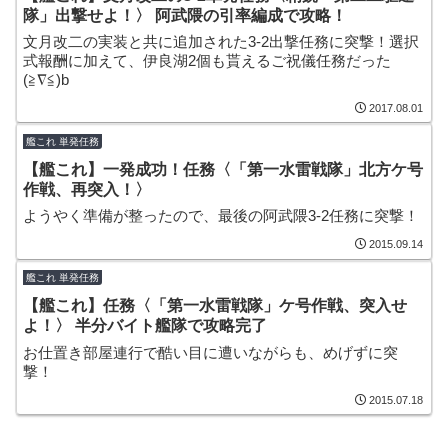
隊」出撃せよ！〉 阿武隈の引率編成で攻略！
文月改二の実装と共に追加された3-2出撃任務に突撃！選択
式報酬に加えて、伊良湖2個も貰えるご祝儀任務だった
(≧∇≦)b
2017.08.01
艦これ 単発任務
【艦これ】一発成功！任務〈「第一水雷戦隊」北方ケ号
作戦、再突入！〉
ようやく準備が整ったので、最後の阿武隈3-2任務に突撃！
2015.09.14
艦これ 単発任務
【艦これ】任務〈「第一水雷戦隊」ケ号作戦、突入せ
よ！〉 半分バイト艦隊で攻略完了
お仕置き部屋連行で酷い目に遭いながらも、めげずに突
撃！
2015.07.18