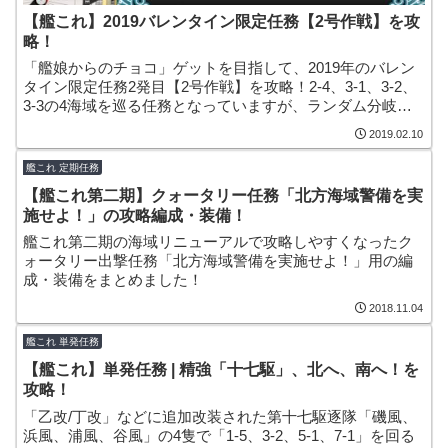
【艦これ】2019バレンタイン限定任務【2号作戦】を攻
略！
「艦娘からのチョコ」ゲットを目指して、2019年のバレン
タイン限定任務2発目【2号作戦】を攻略！2-4、3-1、3-2、
3-3の4海域を巡る任務となっていますが、ランダム分岐の
強い2-4以外は編成縛りも緩いため楽に攻略できそうでし
2019.02.10
た！
艦これ 定期任務
【艦これ第二期】クォータリー任務「北方海域警備を実
施せよ！」の攻略編成・装備！
艦これ第二期の海域リニューアルで攻略しやすくなったク
ォータリー出撃任務「北方海域警備を実施せよ！」用の編
成・装備をまとめました！
2018.11.04
艦これ 単発任務
【艦これ】単発任務 | 精強「十七駆」、北へ、南へ！を
攻略！
「乙改/丁改」などに追加改装された第十七駆逐隊「磯風、
浜風、浦風、谷風」の4隻で「1-5、3-2、5-1、7-1」を回る