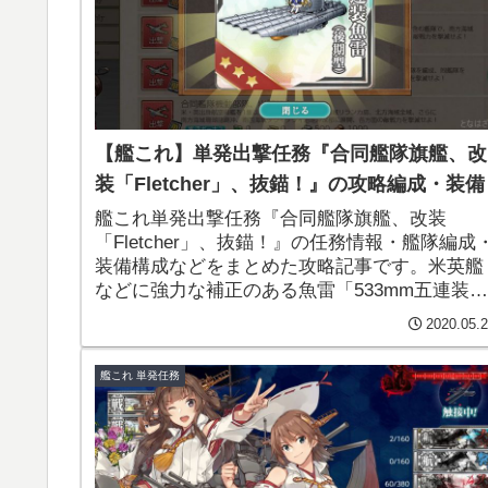
【艦これ】単発出撃任務『合同艦隊旗艦、改
装「Fletcher」、抜錨！』の攻略編成・装備
艦これ単発出撃任務『合同艦隊旗艦、改装
「Fletcher」、抜錨！』の任務情報・艦隊編成
装備構成などをまとめた攻略記事です。米英艦
などに強力な補正のある魚雷「533mm五連装魚
雷(後期型)」が固定報酬で手に入るフレッチャ
2020.05.
改二の任務となっています。
艦これ 単発任務