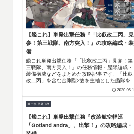
【艦これ】単発出撃任務『「比叡改二丙」見
参！第三戦隊、南方突入！』の攻略編成・装
備
艦これ単発出撃任務『「比叡改二丙」見参！第
三戦隊、南方突入！』の任務情報・艦隊編成・
装備構成などをまとめた攻略記事です。「比叡
改二丙」を含む金剛型2隻を主軸とした艦隊を
成して南方海域全体（5-1～5-5）を回る難易度
2020.05.
高めの任務！報酬で「35.6cm連装砲改二」や
「艦本新設計 増設バルジ(大型艦)」をゲットで
艦これ 単発任務
きます！
【艦これ】単発出撃任務『改装航空軽巡
「Gotland andra」、出撃！』の攻略編成・
装備