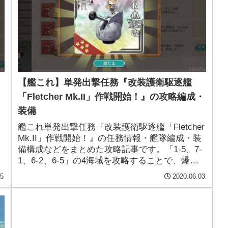
【艦これ】単発出撃任務『改装護衛駆逐艦
「Fletcher Mk.II」作戦開始！』の攻略編成・
装備
艦これ単発出撃任務『改装護衛駆逐艦「Fletcher
Mk.II」作戦開始！』の任務情報・艦隊編成・装
-
備構成などをまとめた攻略記事です。「1-5、7-
1、6-2、6-5」の4海域を攻略することで、爆雷
を
投射機系の強力な対潜装備「RUR-4A Weapon
05
2020.06.03
Alpha改」が手に入る任務となっています。