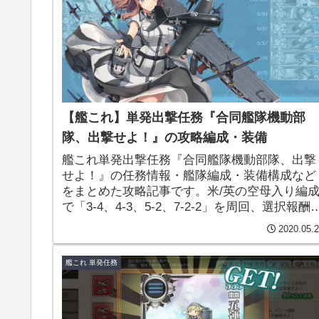
【艦これ】単発出撃任務『合同艦隊機動部
隊、出撃せよ！』の攻略編成・装備
艦これ単発出撃任務『合同艦隊機動部隊、出撃
せよ！』の任務情報・艦隊編成・装備構成など
をまとめた攻略記事です。米/英の空母入り編
で「3-4、4-3、5-2、7-2-2」を周回、選択報酬
「SKレーダー」を入手できます。
2020.05.
艦これ 単発任務