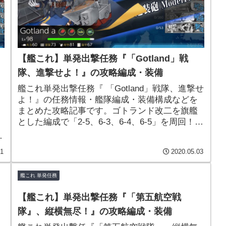
【艦これ】単発出撃任務『「Gotland」戦
隊、進撃せよ！』の攻略編成・装備
艦これ単発出撃任務『 「Gotland」戦隊、進撃せ
よ！』の任務情報・艦隊編成・装備構成などを
まとめた攻略記事です。ゴトランド改二を旗艦
とした編成で「2-5、6-3、6-4、6-5」を周回！報
酬で「Fairey Seafox改」「北欧ソファー家具」
編
などを獲得できます！
11
2020.05.03
艦これ 単発任務
【艦これ】単発出撃任務『「第五航空戦
隊』、縦横無尽！』の攻略編成・装備