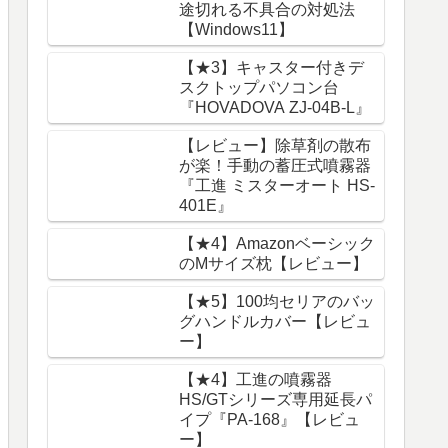
途切れる不具合の対処法
【Windows11】
【★3】キャスター付きデ
スクトップパソコン台
『HOVADOVA ZJ-04B-L』
【レビュー】除草剤の散布
が楽！手動の蓄圧式噴霧器
『工進 ミスターオート HS-
401E』
【★4】Amazonベーシック
のMサイズ枕【レビュー】
【★5】100均セリアのバッ
グハンドルカバー【レビュ
ー】
【★4】工進の噴霧器
HS/GTシリーズ専用延長パ
イプ『PA-168』【レビュ
ー】