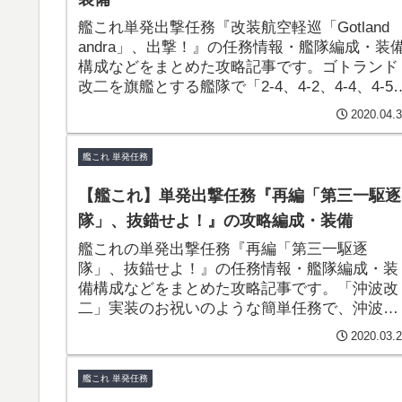
艦これ単発出撃任務『改装航空軽巡「Gotland
andra」、出撃！』の任務情報・艦隊編成・装
構成などをまとめた攻略記事です。ゴトランド
改二を旗艦とする艦隊で「2-4、4-2、4-4、4-5
に突撃！選択報酬でソードフィッシュ系の装備
2020.04.
や補強増設を獲得できます。
艦これ 単発任務
【艦これ】単発出撃任務『再編「第三一駆逐
隊」、抜錨せよ！』の攻略編成・装備
艦これの単発出撃任務『再編「第三一駆逐
隊」、抜錨せよ！』の任務情報・艦隊編成・装
備構成などをまとめた攻略記事です。「沖波改
二」実装のお祝いのような簡単任務で、沖波の
名が付いた「家具」を入手できたりします！
2020.03.
艦これ 単発任務