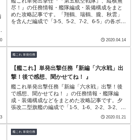
艦これ単発出撃任『「第五航空戦隊』、縦横無
尽！』の任務情報・艦隊編成・装備構成をまと
めた攻略記事です。「翔鶴、瑞鶴、朧、秋雲」
備
を含んだ編成で「3-5、5-2、7-2、6-5」の各ボス
マスS勝利をもぎ取り、選択式報酬で「試製東
」
海」or「試製景雲(艦偵型)」を獲得することがで
30
2020.04.14
きます！
艦これ 単発任務
【艦これ】単発出撃任務『新編「六水戦」出
撃！後で感想、聞かせてね！ 』
艦これ単発出撃任務『新編「六水戦」出撃！後
で感想、聞かせてね！ 』の任務情報・艦隊編
成・装備構成などをまとめた攻略記事です。夕
張改二型旗艦の編成で「1-5、1-6、2-2、3-2、7-
1」の5海域を周回。報酬で改良型の高性能な甲
23
2020.01.21
標的「甲標的 丁型改(蛟龍改)」や、「補強増
設」をゲットできる嬉しい任務となっていま
艦これ 単発任務
す。