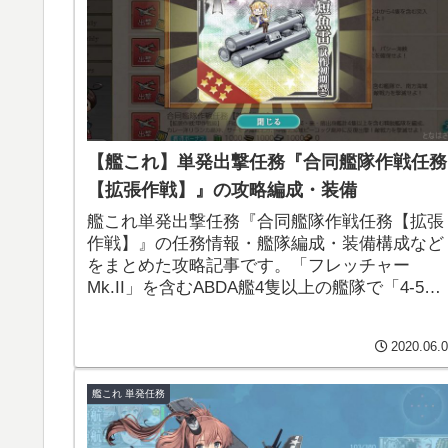
【艦これ】単発出撃任務『合同艦隊作戦任務
【拡張作戦】』の攻略編成・装備
艦これ単発出撃任務『合同艦隊作戦任務【拡張
作戦】』の任務情報・艦隊編成・装備構成など
をまとめた攻略記事です。「フレッチャー
Mk.II」を含むABDA艦4隻以上の艦隊で「4-5、5
5、6-4」を攻略する高難易度任務。選択報酬で
強力な新対潜装備「対潜短魚雷(試作初期型)」
2020.06.
入手出来ます！
艦これ 単発任務