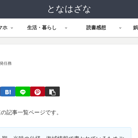
となはざな
マホ
生活・暮らし
読書感想
娯
単発任務
連の記事一覧ページです。