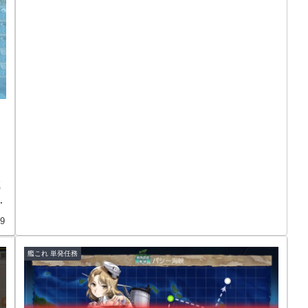
成
で
29
艦これ 単発任務