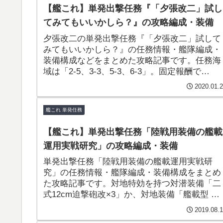
【艦これ】単発出撃任務『「夕張改二」試し
てみてもいいかしら？』の攻略編成・装備
夕張改二の単発出撃任務『「夕張改二」試して
みてもいいかしら？』の任務情報・艦隊編成・
装備構成などをまとめた攻略記事です。任務海
域は「2-5、3-3、5-3、6-3」。固定報酬で
「14cm連装砲改」、選択報酬で「大発動艇」
2020.01.
ども手に入る任務となっています。
艦これ 単発任務
【艦これ】単発出撃任務「陸戦用装備の艦載
運用実戦研究」の攻略編成・装備
単発出撃任務「陸戦用装備の艦載運用実戦研
究」の任務情報・艦隊編成・装備構成をまとめ
た攻略記事です。対地特効を持つ対潜装備「二
式12cm迫撃砲改×3」か、対地装備「艦載型 四
式20cm対地噴進砲×1」を選択式報酬で獲得で
2019.08.
ます！