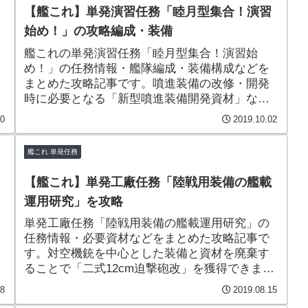
【艦これ】単発演習任務「睦月型集合！演習
始め！」の攻略編成・装備
艦これの単発演習任務「睦月型集合！演習始
め！」の任務情報・艦隊編成・装備構成などを
まとめた攻略記事です。噴進装備の改修・開発
時に必要となる「新型噴進装備開発資材」など
な
が手に入る簡単な演習任務となっています。
20
2019.10.02
艦これ 単発任務
【艦これ】単発工廠任務「陸戦用装備の艦載
運用研究」を攻略
単発工廠任務「陸戦用装備の艦載運用研究」の
任務情報・必要資材などをまとめた攻略記事で
す。対空機銃を中心とした装備と資材を廃棄す
ることで「二式12cm迫撃砲改」を獲得できま
き
す。
18
2019.08.15