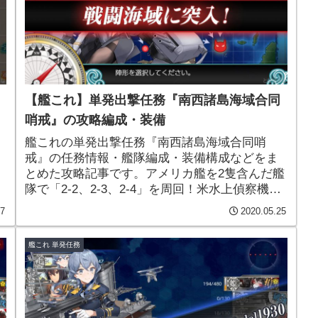
【艦これ】単発出撃任務『南西諸島海域合同
哨戒』の攻略編成・装備
艦これの単発出撃任務『南西諸島海域合同哨
・
戒』の任務情報・艦隊編成・装備構成などをま
とめた攻略記事です。アメリカ艦を2隻含んだ艦
隊で「2-2、2-3、2-4」を周回！米水上偵察機
ー
「OS2U」や「緊急修理資材」「改修資材」など
27
2020.05.25
を入手できます！
艦これ 単発任務