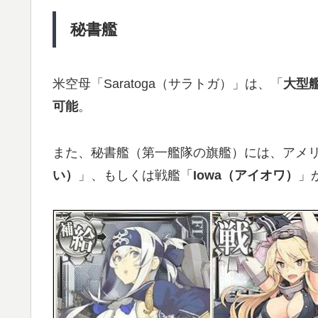
秘書艦
米空母「Saratoga（サラトガ）」は、「
大型
可能
。
また、秘書艦（第一艦隊の旗艦）には、アメ
い）
」、もしくは戦艦「
Iowa（アイオワ）
」