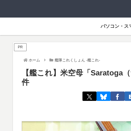
パソコン・ス
PR
ホーム
艦隊これくしょん -艦これ-
【艦これ】米空母「Sarato
件