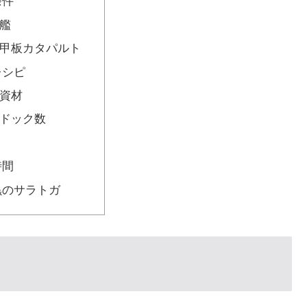
条件
艦
甲板カタパルト
レシピ
資材
ドック数
時間
黒のサラトガ