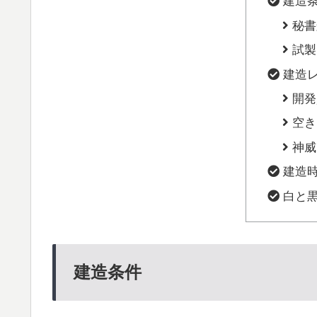
建造
秘書
試製
建造
開発
空き
神威
建造
白と
建造条件