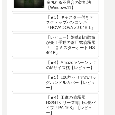
途切れる不具合の対処法
【Windows11】
【★3】キャスター付きデ
スクトップパソコン台
『HOVADOVA ZJ-04B-L』
【レビュー】除草剤の散布
が楽！手動の蓄圧式噴霧器
『工進 ミスターオート HS-
401E』
【★4】Amazonベーシック
のMサイズ枕【レビュー】
【★5】100均セリアのバッ
グハンドルカバー【レビュ
ー】
【★4】工進の噴霧器
HS/GTシリーズ専用延長パ
イプ『PA-168』【レビュ
ー】