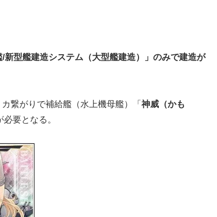
艦/新型艦建造システム（大型艦建造）」のみで建造が
リカ繋がりで補給艦（水上機母艦）「
神威（かも
が必要となる。