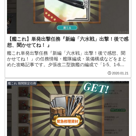
【艦これ】単発出撃任務『新編「六水戦」出撃！後で感
想、聞かせてね！ 』
艦これ単発出撃任務『新編「六水戦」出撃！後で感想、聞
かせてね！ 』の任務情報・艦隊編成・装備構成などをまと
めた攻略記事です。夕張改二型旗艦の編成で「1-5、1-6、2-
2、3-2、7-1」の5海域を周回。報酬で改良型の高性能な甲
2020.01.21
標的「甲標的 丁型改(蛟龍改)」や、「補強増設」をゲット
できる嬉しい任務となっています。
艦これ 期間限定任務