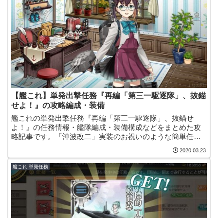
【艦これ】単発出撃任務『再編「第三一駆逐隊」、抜錨
せよ！』の攻略編成・装備
艦これの単発出撃任務『再編「第三一駆逐隊」、抜錨せ
よ！』の任務情報・艦隊編成・装備構成などをまとめた攻
略記事です。「沖波改二」実装のお祝いのような簡単任務
で、沖波の名が付いた「家具」を入手できたりします！
2020.03.23
艦これ 単発任務