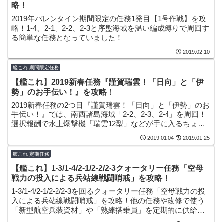
略！
2019年バレンタイン期間限定の任務1発目【1号作戦】を攻
略！1-4、2-1、2-2、2-3と序盤海域を温い編成縛りで周回す
る簡単な任務となっていました！
2019.02.10
艦これ 期間限定任務
【艦これ】2019新春任務『謹賀瑞雲！「日向」と「伊
勢」のお手伝い！』を攻略！
2019新春任務の2つ目『謹賀瑞雲！「日向」と「伊勢」のお
手伝い！』では、南西諸島海域「2-2、2-3、2-4」を周回！
選択報酬で水上爆撃機「瑞雲12型」などが手に入るちょっ
ぴり美味しい任務でした！
2019.01.04
2019.01.25
艦これ 定期任務
【艦これ】1-3/1-4/2-1/2-2/2-3クォータリー任務「空母
戦力の投入による兵站線戦闘哨戒」を攻略！
1-3/1-4/2-1/2-2/2-3を回るクォータリー任務「空母戦力の投
入による兵站線戦闘哨戒」を攻略！他の任務や改修で使う
「新型航空兵装資材」や「熟練搭乗員」を定期的に供給す
るための任務となっているようでした。