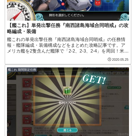
【艦これ】単発出撃任務『南西諸島海域合同哨戒』の攻
略編成・装備
艦これの単発出撃任務『南西諸島海域合同哨戒』の任務情
報・艦隊編成・装備構成などをまとめた攻略記事です。ア
メリカ艦を2隻含んだ艦隊で「2-2、2-3、2-4」を周回！米水
上偵察機「OS2U」や「緊急修理資材」「改修資材」などを
2020.05.25
入手できます！
艦これ 期間限定任務