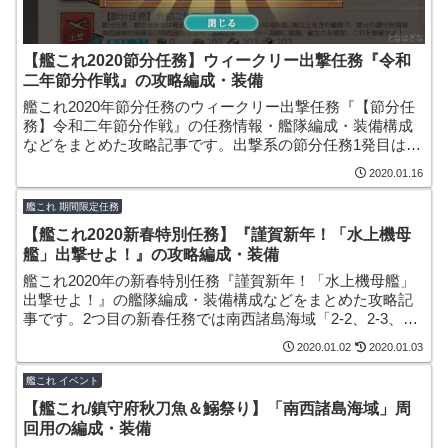
【艦これ2020節分任務】ウィークリー出撃任務『令和
二年節分作戦』の攻略編成・装備
艦これ2020年節分任務のウィークリー出撃任務『【節分任
務】令和二年節分作戦』の任務情報・艦隊編成・装備構成
などをまとめた攻略記事です。出撃系の節分任務1発目は
「1-4、2-1、2-2」を回る簡単任務。「節分の豆×1」に加え
2020.01.16
て、洋上補給/緊急修理資材などを選択報酬でゲットできま
す！
艦これ 期間限定任務
【艦これ2020新春特別任務】『謹賀新年！「水上機母
艦」出撃せよ！』の攻略編成・装備
艦これ2020年の新春特別任務『謹賀新年！「水上機母艦」
出撃せよ！』の艦隊編成・装備構成などをまとめた攻略記
事です。2つ目の新春任務では南西諸島海域「2-2、2-3、2-
4」に各2回ずつ出撃してお年玉を貰いに行きます(≧∇≦)/
2020.01.02
2020.01.03
艦これ イベント
【艦これ/鎮守府秋刀魚＆鰯祭り】「南西諸島海域」周
回用の編成・装備