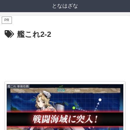
となはざな
PR
艦これ2-2
艦これ 単発任務