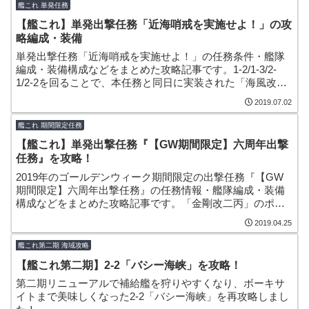
艦これ 単発任務
【艦これ】単発出撃任務「近海哨戒を実施せよ！」の攻
略編成・装備
単発出撃任務「近海哨戒を実施せよ！」の任務条件・艦隊
編成・装備構成などをまとめた攻略記事です。1-2/1-3/2-
1/2-2を回ることで、本任務と同日に実装された「海風改
二」の改造で必要となる「戦闘詳報」などが手に入る任務
2019.07.02
となっています。
艦これ 期間限定任務
【艦これ】単発出撃任務『【GW期間限定】六周年出撃
任務』を攻略！
2019年のゴールデンウィーク期間限定の出撃任務『【GW
期間限定】六周年出撃任務』の任務情報・艦隊編成・装備
構成などをまとめた攻略記事です。「金剛改二丙」のポー
トレートを表示できる記念家具『「六周年記念」掛け軸』
2019.04.25
をゲットすることができます。
艦これ第二期 海域攻略
【艦これ第二期】2-2「バシー海峡」を攻略！
第二期リニューアルで補給艦を狩りやすくなり、ボーキサ
イトまで美味しくなった2-2「バシー海峡」を再攻略しまし