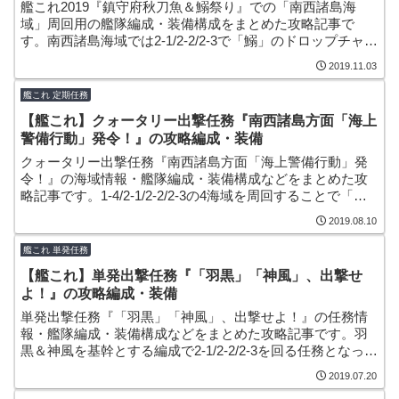
艦これ2019『鎮守府秋刀魚＆鰯祭り』での「南西諸島海
域」周回用の艦隊編成・装備構成をまとめた攻略記事で
す。南西諸島海域では2-1/2-2/2-3で「鰯」のドロップチャン
スがあり、2-2ボスで「佐渡」、2-3ボスで「松輪」も狙え
2019.11.03
ます！
艦これ 定期任務
【艦これ】クォータリー出撃任務『南西諸島方面「海上
警備行動」発令！』の攻略編成・装備
クォータリー出撃任務『南西諸島方面「海上警備行動」発
令！』の海域情報・艦隊編成・装備構成などをまとめた攻
略記事です。1-4/2-1/2-2/2-3の4海域を周回することで「戦
果」「改修資材」などを獲得できる季節毎のボーナス任務
2019.08.10
となっています。
艦これ 単発任務
【艦これ】単発出撃任務『「羽黒」「神風」、出撃せ
よ！』の攻略編成・装備
単発出撃任務『「羽黒」「神風」、出撃せよ！』の任務情
報・艦隊編成・装備構成などをまとめた攻略記事です。羽
黒＆神風を基幹とする編成で2-1/2-2/2-3を回る任務となって
います。報酬で記念の掛け軸をゲットできます！
2019.07.20