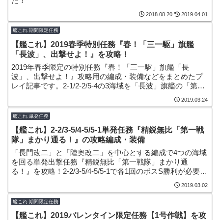
た！
2018.08.20
2019.04.01
艦これ 期間限定任務
【艦これ】2019春季特別任務『春！「三一駆」旗艦
「長波」、出撃せよ！』を攻略！
2019年春季限定の特別任務『春！「三一駆」旗艦「長
波」、出撃せよ！』攻略用の編成・装備などをまとめたプ
レイ記事です。2-1/2-2/5-4の3海域を「長波」旗艦の「第三
一駆逐隊」4隻入り編成で周回。報酬の資源・アイテムも割
2019.03.24
りとおいしい期間限定任務でした！
艦これ 単発任務
【艦これ】2-2/3-5/4-5/5-1単発任務『精鋭無比「第一戦
隊」まかり通る！』の攻略編成・装備
「長門改二」と「陸奥改二」を中心とする編成で4つの海域
を回る単発出撃任務『精鋭無比「第一戦隊」まかり通
る！』を攻略！2-2/3-5/4-5/5-1で各1回のボスS勝利が必要と
なりそこそこの難易度ですが、選択式の報酬で「試製46cm
2019.03.02
連装砲」や「試製南山」なども手に入る任務となっていま
す。
艦これ 期間限定任務
【艦これ】2019バレンタイン限定任務【1号作戦】を攻