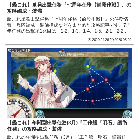
【艦これ】単発出撃任務『七周年任務【前段作戦】』の
攻略編成・装備
艦これ単発出撃任務『七周年任務【前段作戦】』の任務情
報・艦隊編成・装備構成などをまとめた攻略記事です。7周
年任務の出撃系1発目は「1-2、1-3、1-4、1-5、2-1、2-2」
の6海域を回る簡単任務。「燃料7000」や家具職人・改修資
2020.04.26
2020.05.09
材・補強増設などをゲットできます！
艦これ 定期任務
【艦これ】年間型出撃任務(3月)『工作艦「明石」護衛
任務』の攻略編成・装備
艦これの年間型出撃任務（3月）『工作艦「明石」護衛任