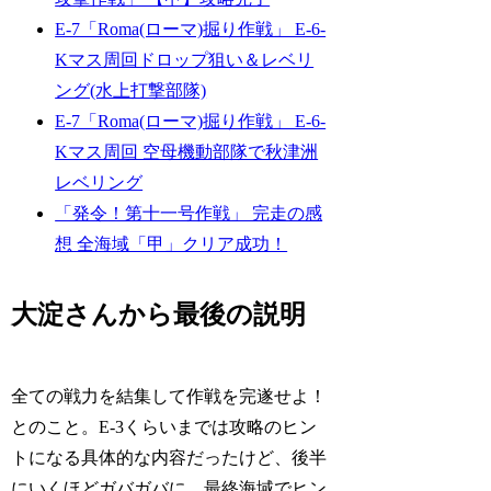
E-7「Roma(ローマ)掘り作戦」 E-6-
Kマス周回ドロップ狙い＆レベリ
ング(水上打撃部隊)
E-7「Roma(ローマ)掘り作戦」 E-6-
Kマス周回 空母機動部隊で秋津洲
レベリング
「発令！第十一号作戦」 完走の感
想 全海域「甲」クリア成功！
大淀さんから最後の説明
全ての戦力を結集して作戦を完遂せよ！
とのこと。E-3くらいまでは攻略のヒン
トになる具体的な内容だったけど、後半
にいくほどガバガバに。最終海域でヒン