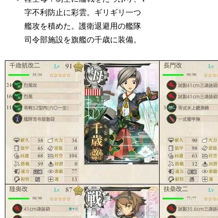
字不利防止に彩雲。ギリギリ一つ
艦攻を積めた。護衛退避用の艦隊
司令部施設を旗艦の千歳に装備。