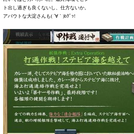
ト出し過ぎも良くないし、仕方ないか。
アバウトな大淀さんも( ´∀｀)bｸﾞｯ!