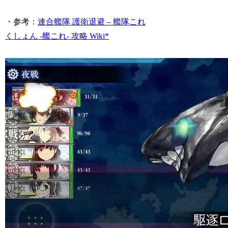
・参考：
連合艦隊 護衛退避 – 艦隊これ
くしょん -艦これ- 攻略 Wiki*