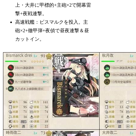
上・大井に甲標的+主砲×2で開幕雷
撃+夜戦連撃。
高速戦艦：ビスマルクを投入。主
砲×2+徹甲弾+夜偵で昼夜連撃＆昼
カットイン。