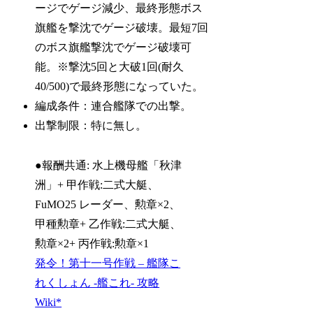
ージでゲージ減少、最終形態ボス
旗艦を撃沈でゲージ破壊。最短7回
のボス旗艦撃沈でゲージ破壊可
能。※撃沈5回と大破1回(耐久
40/500)で最終形態になっていた。
編成条件：連合艦隊での出撃。
出撃制限：特に無し。
●報酬共通: 水上機母艦「秋津
洲」+ 甲作戦:二式大艇、
FuMO25 レーダー、勲章×2、
甲種勲章+ 乙作戦:二式大艇、
勲章×2+ 丙作戦:勲章×1
発令！第十一号作戦 – 艦隊こ
れくしょん -艦これ- 攻略
Wiki*