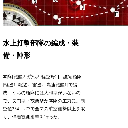
水上打撃部隊の編成・装
備・陣形
本隊[戦艦2+航戦2+軽空母2]、護衛艦隊
[軽巡1+駆逐2+雷巡2+高速戦艦1]で編
成。うちの艦隊には大和型がいないの
で、長門型・扶桑型が本隊の主力に。制
空値254～277で全マス航空優勢以上を取
り、弾着観測射撃を行った。