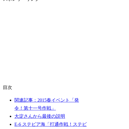
目次
関連記事：2015春イベント「発
令！第十一号作戦」
大淀さんから最後の説明
E-6 ステビア海「打通作戦！ステビ