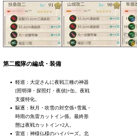
第二艦隊の編成・装備
軽巡：大淀さんに夜戦三種の神器
[照明弾・探照灯・夜偵]+缶。夜戦
支援特化。
駆逐：秋月・吹雪の対空係+雪風・
時雨の魚雷カットイン係。最終形
態は夜戦カットイン×2人。
雷巡：神様仏様のハイパーズ。北