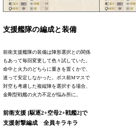
支援艦隊の編成と装備
前衛支援艦隊の装備は陣形選択との関係
もあって毎回変更して色々試していた。
命中と火力のどちらに重きを置くかで、
迷って安定しなかった。ボス前Mマスで
対空も考慮した複縦陣を選択する場合、
金剛型戦艦の火力不足が悩み所に。
前衛支援 [駆逐2+空母2+戦艦2]で
支援射撃編成 全員キラキラ