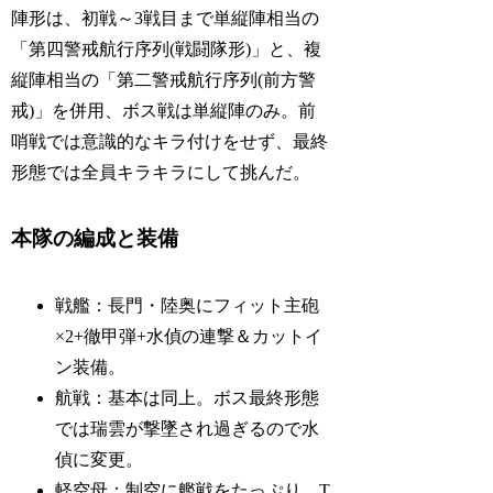
陣形は、初戦～3戦目まで単縦陣相当の
「第四警戒航行序列(戦闘隊形)」と、複
縦陣相当の「第二警戒航行序列(前方警
戒)」を併用、ボス戦は単縦陣のみ。前
哨戦では意識的なキラ付けをせず、最終
形態では全員キラキラにして挑んだ。
本隊の編成と装備
戦艦：長門・陸奥にフィット主砲
×2+徹甲弾+水偵の連撃＆カットイ
ン装備。
航戦：基本は同上。ボス最終形態
では瑞雲が撃墜され過ぎるので水
偵に変更。
軽空母：制空に艦戦をたっぷり、T