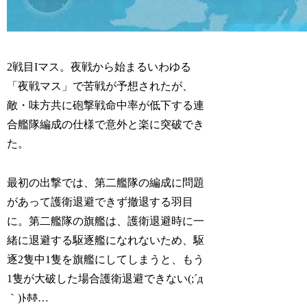
2戦目Iマス。夜戦から始まるいわゆる
「夜戦マス」で苦戦が予想されたが、
敵・味方共に砲撃戦命中率が低下する連
合艦隊編成の仕様で意外と楽に突破でき
た。
最初の出撃では、第二艦隊の編成に問題
があって護衛退避できず撤退する羽目
に。第二艦隊の旗艦は、護衛退避時に一
緒に退避する駆逐艦になれないため、駆
逐2隻中1隻を旗艦にしてしまうと、もう
1隻が大破した場合護衛退避できない(;´д
｀)ﾄﾎﾎ…