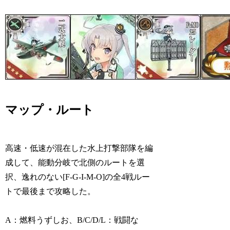
マップ・ルート
高速・低速が混在した水上打撃部隊を編
成して、能動分岐で北側のルートを選
択、逸れのない[F-G-I-M-O]の全4戦ルー
トで最後まで攻略した。
A：燃料うずしお、B/C/D/L：戦闘な