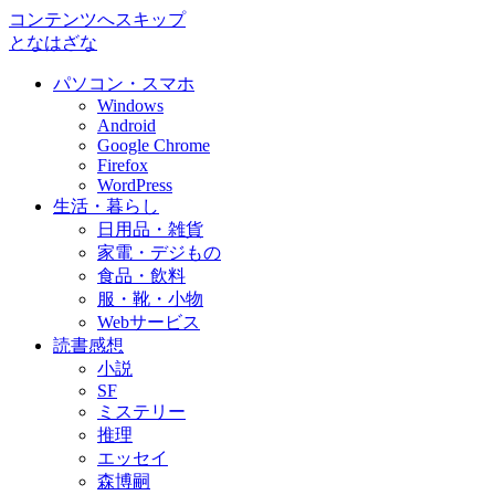
コンテンツへスキップ
となはざな
パソコン・スマホ
Windows
Android
Google Chrome
Firefox
WordPress
生活・暮らし
日用品・雑貨
家電・デジもの
食品・飲料
服・靴・小物
Webサービス
読書感想
小説
SF
ミステリー
推理
エッセイ
森博嗣