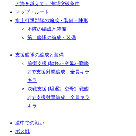
ア海を越えて」 海域突破条件
マップ・ルート
水上打撃部隊の編成・装備・陣形
本隊の編成と装備
第二艦隊の編成・装備
支援艦隊の編成と装備
前衛支援 [駆逐2+空母2+戦艦
2]で支援射撃編成 全員キラ
キラ
決戦支援 [駆逐2+空母2+戦艦
2]で支援射撃編成 全員キラ
キラ
道中での戦い
ボス戦