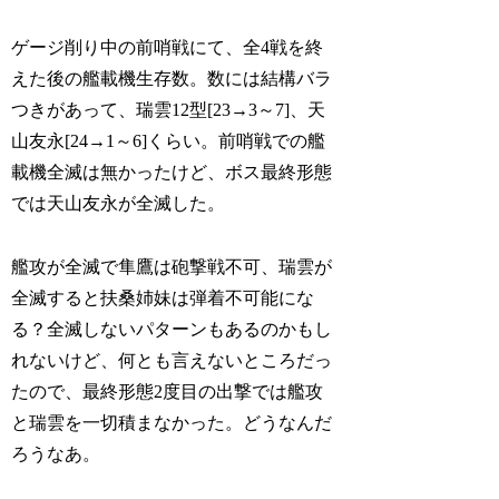
ゲージ削り中の前哨戦にて、全4戦を終
えた後の艦載機生存数。数には結構バラ
つきがあって、瑞雲12型[23→3～7]、天
山友永[24→1～6]くらい。前哨戦での艦
載機全滅は無かったけど、ボス最終形態
では天山友永が全滅した。
艦攻が全滅で隼鷹は砲撃戦不可、瑞雲が
全滅すると扶桑姉妹は弾着不可能にな
る？全滅しないパターンもあるのかもし
れないけど、何とも言えないところだっ
たので、最終形態2度目の出撃では艦攻
と瑞雲を一切積まなかった。どうなんだ
ろうなあ。