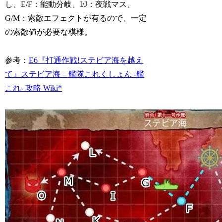
し、E/F：能動分岐、I/J：夜戦マス、
G/M：索敵エフェクトが有るので、一定
の索敵値が必要な模様。
参考：
E6『打通作戦!ステビア海を越え
て』ステビア海 – 艦隊これくしょん -艦
これ- 攻略 Wiki*