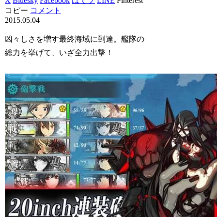
X
Bluesky
Facebook
はてブ
LINE
Pinterest
コピー
コメント
2015.05.04
凶々しさを増す最終海域に到達。艦隊の
総力を挙げて、いざ全力出撃！