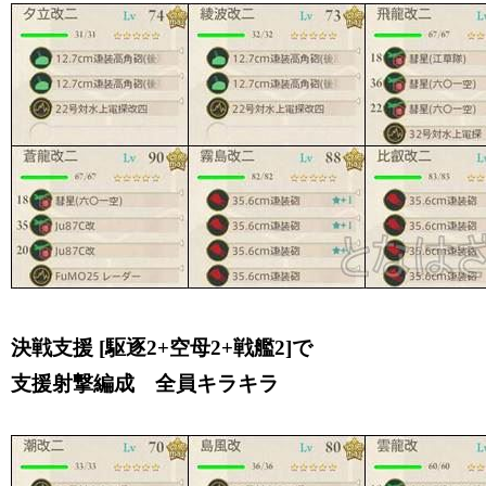
決戦支援 [駆逐2+空母2+戦艦2]で
支援射撃編成 全員キラキラ