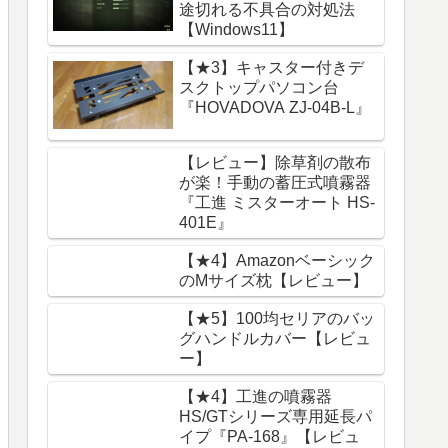
途切れる不具合の対処法
【Windows11】
【★3】キャスター付きデ
スクトップパソコン台
『HOVADOVA ZJ-04B-L』
【レビュー】除草剤の散布
が楽！手動の蓄圧式噴霧器
『工進 ミスターオート HS-
401E』
【★4】Amazonベーシック
のMサイズ枕【レビュー】
【★5】100均セリアのバッ
グハンドルカバー【レビュ
ー】
【★4】工進の噴霧器
HS/GTシリーズ専用延長パ
イプ『PA-168』【レビュ