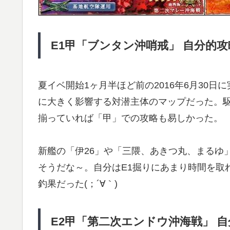
E1甲「ブンタン沖哨戒」 自分的
夏イベ開始1ヶ月半ほど前の2016年6月30
に大きく影響する対潜主体のマップだった。
揃っていれば「甲」での攻略も易しかった。
新艦の「伊26」や「三隈、あきつ丸、まるゆ
そうだな～。自分はE1掘りにあまり時間を取れず、
釣果だった(；´∀｀)
E2甲「第二次エンドウ沖海戦」 