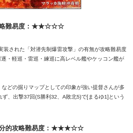
攻略難易度：★★☆☆☆
日に実装された「対潜先制爆雷攻撃」の有無が攻略難易度
駆逐・軽巡・雷巡・練巡に高レベル艦やケッコン艦が
」などの掘りマップとしての印象が強い提督さんが多
出撃37回(S勝利32、A敗北5)で[まるゆ1]という
自分的攻略難易度：★★★☆☆