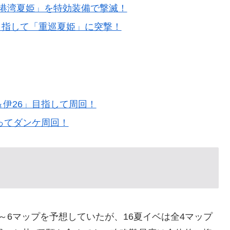
＆港湾夏姫」を特効装備で撃滅！
目指して「重巡夏姫」に突撃！
)＆伊26」目指して周回！
ってダンケ周回！
～6マップを予想していたが、16夏イベは全4マップ