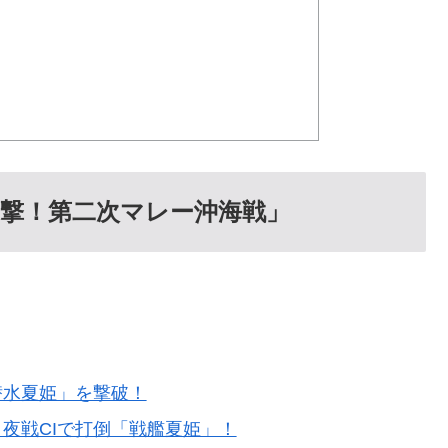
迎撃！第二次マレー沖海戦」
潜水夏姫」を撃破！
と夜戦CIで打倒「戦艦夏姫」！