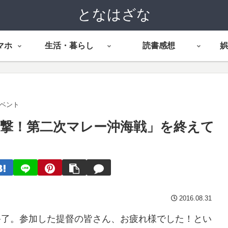
となはざな
マホ
生活・暮らし
読書感想
娯
イベント
迎撃！第二次マレー沖海戦」を終えて
2016.08.31
に終了。参加した提督の皆さん、お疲れ様でした！とい