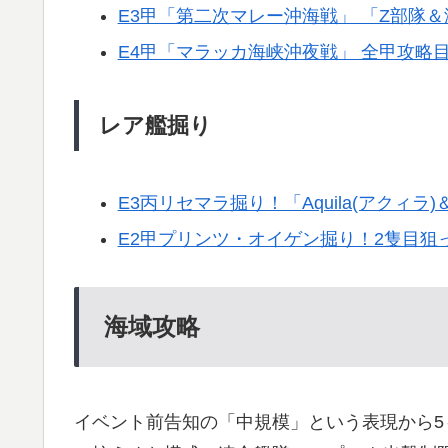
E3甲「第二次マレー沖海戦」 「Z部隊
E4甲「マラッカ海峡沖夜戦」 全甲攻略
レア艦掘り
E3丙リセマラ掘り！「Aquila(アクィラ
E2甲プリンツ・オイゲン掘り！2隻目狙
海域攻略
イベント前告知の「中規模」という表現から5