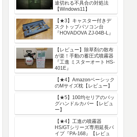
途切れる不具合の対処法
【Windows11】
【★3】キャスター付きデ
スクトップパソコン台
『HOVADOVA ZJ-04B-L』
【レビュー】除草剤の散布
が楽！手動の蓄圧式噴霧器
『工進 ミスターオート HS-
401E』
【★4】Amazonベーシック
のMサイズ枕【レビュー】
【★5】100均セリアのバッ
グハンドルカバー【レビュ
ー】
【★4】工進の噴霧器
HS/GTシリーズ専用延長パ
イプ『PA-168』【レビュ