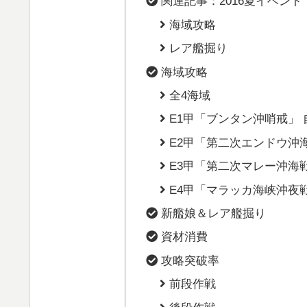
関連記事：2016夏イベン
海域攻略
レア艦掘り
海域攻略
全4海域
E1甲「ブンタン沖哨戒」
E2甲「第二次エンドウ沖
E3甲「第二次マレー沖海
E4甲「マラッカ海峡沖夜
新艦娘＆レア艦掘り
資材消費
攻略突破率
前段作戦