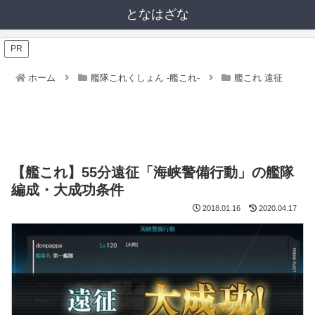
となはざな
PR
ホーム
艦隊これくしょん -艦これ-
艦これ 遠征
【艦これ】55分遠征「海峡警備行動」の艦隊
編成・大成功条件
2018.01.16
2020.04.17