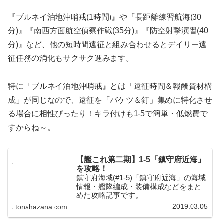
『ブルネイ泊地沖哨戒(1時間)』や『長距離練習航海(30
分)』『南西方面航空偵察作戦(35分)』『防空射撃演習(40
分)』など、他の短時間遠征と組み合わせるとデイリー遠
征任務の消化もサクサク進みます。
特に『ブルネイ泊地沖哨戒』とは「遠征時間＆報酬資材構
成」が同じなので、遠征を「バケツ＆釘」集めに特化させ
る場合に相性ぴったり！キラ付けも1-5で簡単・低燃費で
すからね～。
【艦これ第二期】1-5「鎮守府近海」
を攻略！
鎮守府海域(#1-5)「鎮守府近海」の海域
情報・艦隊編成・装備構成などをまと
めた攻略記事です。
2019.03.05
tonahazana.com