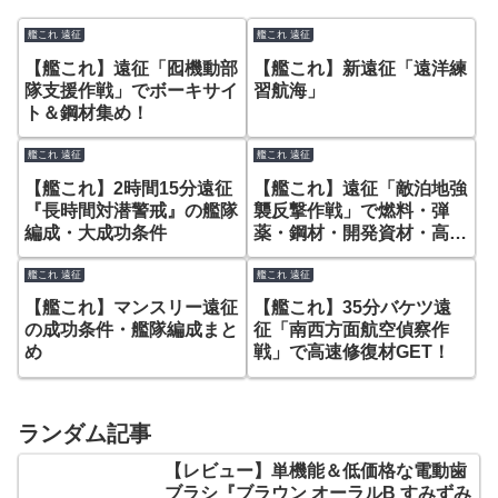
艦これ 遠征
艦これ 遠征
【艦これ】遠征「囮機動部
【艦これ】新遠征「遠洋練
隊支援作戦」でボーキサイ
習航海」
ト＆鋼材集め！
艦これ 遠征
艦これ 遠征
【艦これ】2時間15分遠征
【艦これ】遠征「敵泊地強
『長時間対潜警戒』の艦隊
襲反撃作戦」で燃料・弾
編成・大成功条件
薬・鋼材・開発資材・高速
修復材をゲット！
艦これ 遠征
艦これ 遠征
【艦これ】マンスリー遠征
【艦これ】35分バケツ遠
の成功条件・艦隊編成まと
征「南西方面航空偵察作
め
戦」で高速修復材GET！
ランダム記事
【レビュー】単機能＆低価格な電動歯
ブラシ『ブラウン オーラルB すみずみ