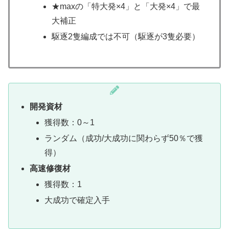
★maxの「特大発×4」と「大発×4」で最
大補正
駆逐2隻編成では不可（駆逐が3隻必要）
開発資材
獲得数：0～1
ランダム（成功/大成功に関わらず50％で獲
得）
高速修復材
獲得数：1
大成功で確定入手