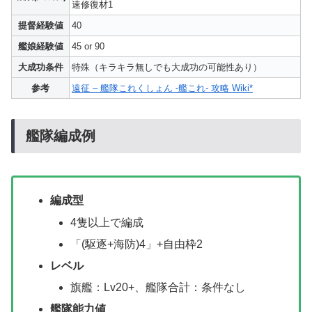
速修復材1
提督経験値
40
艦娘経験値
45 or 90
大成功条件
特殊（キラキラ無しでも大成功の可能性あり）
参考
遠征 – 艦隊これくしょん -艦これ- 攻略 Wiki*
艦隊編成例
編成型
4隻以上で編成
「(駆逐+海防)4」+自由枠2
レベル
旗艦：Lv20+、艦隊合計：条件なし
艦隊能力値