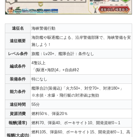
遠征名
海峡警備行動
海防艦や駆逐艦による、沿岸警備部隊で、海峡警備を実
遠征概要
施しよう！
レベル条件
旗艦：Lv20+、艦隊合計：条件なし
4隻以上
編成条件
「(駆逐+海防)4」+自由枠2
装備条件
特になし
艦隊合計(装備込)「火力50+、対空70+、対潜180+」
能力条件
※水偵・水爆・飛行艇の対潜値は無効
遠征時間
55分
資源消費
燃料50％、弾薬20％
報酬(通常)
燃料70、弾薬40、ボーキサイト10、開発資材0～1
燃料105、弾薬60、ボーキサイト15、開発資材0～1、高
報酬(大成功)