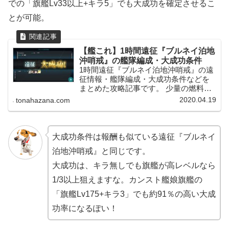
での「旗艦Lv33以上+キラ5」でも大成功を確定させるこ
とが可能。
【艦これ】1時間遠征『ブルネイ泊地
沖哨戒』の艦隊編成・大成功条件
1時間遠征『ブルネイ泊地沖哨戒』の遠
征情報・艦隊編成・大成功条件などを
まとめた攻略記事です。 少量の燃料・
ボーキと一緒に「開発資材」「高速修
2020.04.19
tonahazana.com
復材」を集めることができ、ケッコン
艦娘がいればキラキラ4隻での大成功を
確定させることもできる便利な遠征に
なっています。
大成功条件は報酬も似ている遠征『ブルネイ
泊地沖哨戒』と同じです。
大成功は、キラ無しでも旗艦が高レベルなら
1/3以上狙えますな。カンスト艦娘旗艦の
「旗艦Lv175+キラ3」でも約91％の高い大成
功率になるぽい！