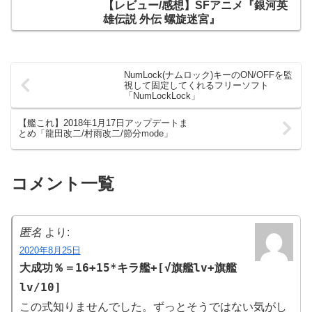
【レビュー/感想】SFアニメ『銀河英
雄伝説 外伝 螺旋迷宮』
NumLock(ナムロック)キーのON/OFFを監
視して固定してくれるフリーソフト
「NumLockLock」
【艦これ】2018年1月17日アップデートま
とめ「龍田改二/村雨改二/節分mode」
コメント一覧
匿名
より:
2020年8月25日
大成功％＝16+15*キラ艦+[√旗艦lv+旗艦
lv/10]
この式知りませんでした。ずっとそうではない気がし