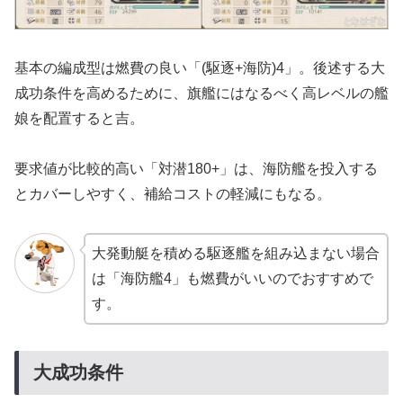
基本の編成型は燃費の良い「(駆逐+海防)4」。後述する大
成功条件を高めるために、旗艦にはなるべく高レベルの艦
娘を配置すると吉。
要求値が比較的高い「対潜180+」は、海防艦を投入する
とカバーしやすく、補給コストの軽減にもなる。
大発動艇を積める駆逐艦を組み込まない場合
は「海防艦4」も燃費がいいのでおすすめで
す。
大成功条件