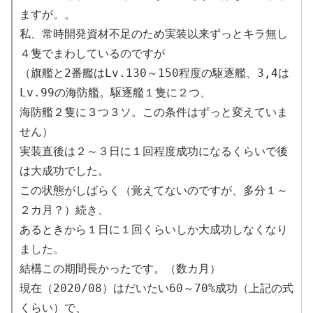
ますが。。
私、常時開発資材不足のため実装以来ずっとキラ無し
４隻でまわしているのですが
（旗艦と2番艦はLv.130～150程度の駆逐艦、3,4は
Lv.99の海防艦。駆逐艦１隻に２つ、
海防艦２隻に３つ３ソ。この条件はずっと変えていま
せん）
実装直後は２～３日に１回程度成功になるくらいで後
は大成功でした。
この状態がしばらく（覚えてないのですが、多分１～
２カ月？）続き、
あるときから１日に１回くらいしか大成功しなくなり
ました。
結構この期間長かったです。（数カ月）
現在（2020/08）はだいたい60～70%成功（上記の式
くらい）で、