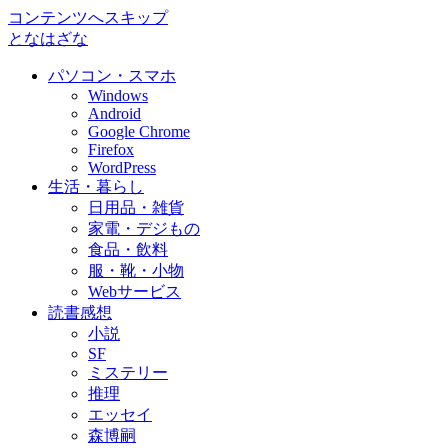
コンテンツへスキップ
となはざな
パソコン・スマホ
Windows
Android
Google Chrome
Firefox
WordPress
生活・暮らし
日用品・雑貨
家電・デジもの
食品・飲料
服・靴・小物
Webサービス
読書感想
小説
SF
ミステリー
推理
エッセイ
森博嗣