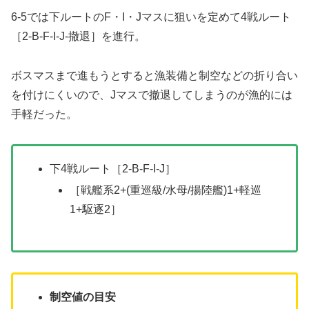
6-5では下ルートのF・I・Jマスに狙いを定めて4戦ルート
［2-B-F-I-J-撤退］を進行。
ボスマスまで進もうとすると漁装備と制空などの折り合い
を付けにくいので、Jマスで撤退してしまうのが漁的には
手軽だった。
下4戦ルート［2-B-F-I-J］
［戦艦系2+(重巡級/水母/揚陸艦)1+軽巡
1+駆逐2］
制空値の目安