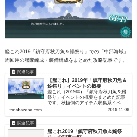
艦これ2019『鎮守府秋刀魚＆鰯祭り』での「中部海域」
周回用の艦隊編成・装備構成をまとめた攻略記事です。
【艦これ】2019年「鎮守府秋刀魚＆
鰯祭り」イベントの概要
艦これ（2019年）「鎮守府秋刀魚＆鰯
祭り」イベントの概要をまとめた記事
です。秋恒例のアイテム収集系イベン
トですが、今年は「秋刀魚＆鰯」2種類
2019.11.08
tonahazana.com
のアイテムを集めて期間限定任務の攻
略を目指すかたちとなっています！
艦これ2019「鎮守府秋刀魚＆鰯祭