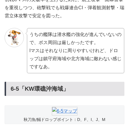
を重視しつつ、砲撃戦でも戦爆連合CI・弾着観測射撃・瑞
雲立体攻撃で安定を図った。
うちの艦隊は潜水艦の強化が進んでいないの
で、ボス周回は厳しかったです。
Iマスはそれなりに周りやすいけれど、ドロ
ップは鎮守府海域や北方海域に敵わない感じ
ですなあ。
6-5「KW環礁沖海域」
秋刀魚/鰯ドロップポイント：D、F、I、J、M