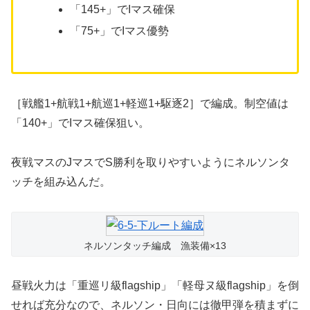
「145+」でIマス確保
「75+」でIマス優勢
［戦艦1+航戦1+航巡1+軽巡1+駆逐2］で編成。制空値は
「140+」でIマス確保狙い。
夜戦マスのJマスでS勝利を取りやすいようにネルソンタ
ッチを組み込んだ。
ネルソンタッチ編成 漁装備×13
昼戦火力は「重巡リ級flagship」「軽母ヌ級flagship」を倒
せれば充分なので、ネルソン・日向には徹甲弾を積まずに