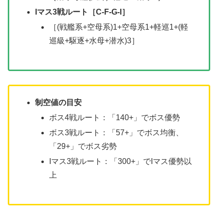
Iマス3戦ルート［C-F-G-I］
［(戦艦系+空母系)1+空母系1+軽巡1+(軽
巡級+駆逐+水母+潜水)3］
制空値の目安
ボス4戦ルート：「140+」でボス優勢
ボス3戦ルート：「57+」でボス均衡、
「29+」でボス劣勢
Iマス3戦ルート：「300+」でIマス優勢以
上