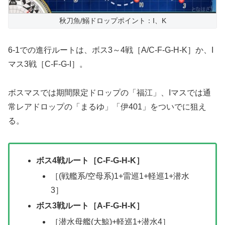
秋刀魚/鰯ドロップポイント：I、K
6-1での進行ルートは、ボス3～4戦［A/C-F-G-H-K］か、I
マス3戦［C-F-G-I］。
ボスマスでは期間限定ドロップの「福江」、Iマスでは通
常レアドロップの「まるゆ」「伊401」をついでに狙え
る。
ボス4戦ルート［C-F-G-H-K］
［(戦艦系/空母系)1+雷巡1+軽巡1+潜水
3］
ボス3戦ルート［A-F-G-H-K］
［潜水母艦(大鯨)+軽巡1+潜水4］