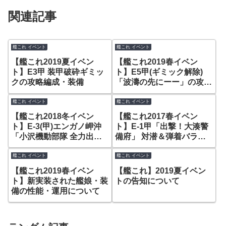
関連記事
艦これ イベント
艦これ イベント
【艦これ2019夏イベン
【艦これ2019春イベン
ト】E3甲 装甲破砕ギミッ
ト】E5甲(ギミック解除)
クの攻略編成・装備
「波濤の先にーー」の攻略
編成・装備
艦これ イベント
艦これ イベント
【艦これ2018冬イベン
【艦これ2017春イベン
ト】E-3(甲)エンガノ岬沖
ト】E-1甲「出撃！大湊警
「小沢機動部隊 全力出
備府」 対潜＆弾着バラン
撃！」を攻略！
ス編成で「潜水棲姫」を攻
略！
艦これ イベント
艦これ イベント
【艦これ2019春イベン
【艦これ】2019夏イベン
ト】新実装された艦娘・装
トの告知について
備の性能・運用について