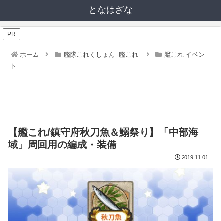
となはざな
PR
ホーム
艦隊これくしょん -艦これ-
艦これ イベン
ト
【艦これ/鎮守府秋刀魚＆鰯祭り】「中部海
域」周回用の編成・装備
2019.11.01