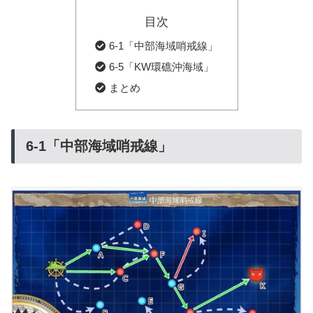
目次
6-1「中部海域哨戒線」
6-5「KW環礁沖海域」
まとめ
6-1「中部海域哨戒線」