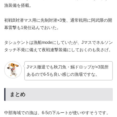
漁装備を搭載。
初戦B対潜マス用に先制対潜×3隻、通常戦用に阿武隈の開
幕雷撃も1発仕込んでおいた。
タシュケントは漁船modeにしていたが、Jマスでネルソン
タッチ不発に備えて夜戦連撃装備にしておくのも良さげ。
Jマス撤退でも秋刀魚・鰯ドロップが×3箇所
あるので6-5も良い感じの漁場ですな。
まとめ
中部海域での漁は、6-5の下ルートが使いやすそうです。