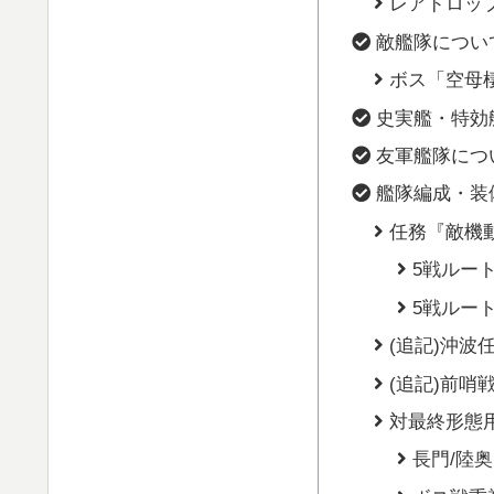
レアドロッ
敵艦隊につい
ボス「空母
史実艦・特効
友軍艦隊につ
艦隊編成・装
任務『敵機
5戦ルー
5戦ルート
(追記)沖波
(追記)前哨
対最終形態
長門/陸