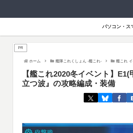
パソコン・ス
PR
ホーム
艦隊これくしょん -艦これ-
艦これ 
【艦これ2020冬イベント】E1
立つ波』の攻略編成・装備