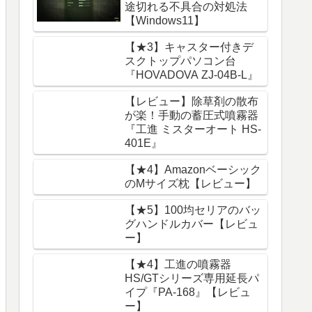
途切れる不具合の対処法
【Windows11】
【★3】キャスター付きデ
スクトップパソコン台
『HOVADOVA ZJ-04B-L』
【レビュー】除草剤の散布
が楽！手動の蓄圧式噴霧器
『工進 ミスターオート HS-
401E』
【★4】Amazonベーシック
のMサイズ枕【レビュー】
【★5】100均セリアのバッ
グハンドルカバー【レビュ
ー】
【★4】工進の噴霧器
HS/GTシリーズ専用延長パ
イプ『PA-168』【レビュ
ー】