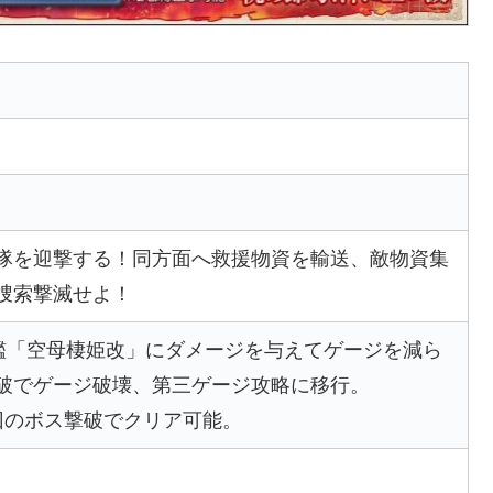
隊を迎撃する！同方面へ救援物資を輸送、敵物資集
捜索撃滅せよ！
旗艦「空母棲姫改」にダメージを与えてゲージを減ら
破でゲージ破壊、第三ゲージ攻略に移行。
回のボス撃破でクリア可能。