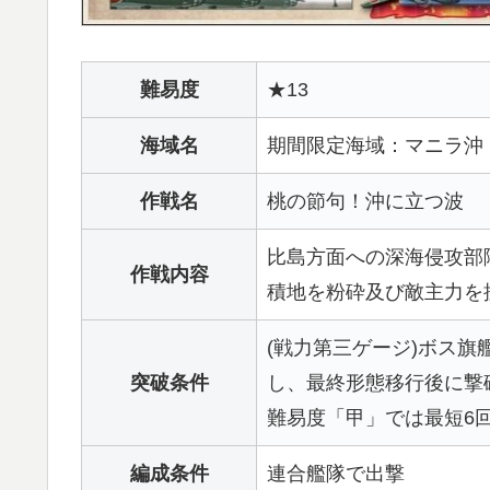
難易度
★13
海域名
期間限定海域：マニラ沖
作戦名
桃の節句！沖に立つ波
比島方面への深海侵攻部
作戦内容
積地を粉砕及び敵主力を
(戦力第三ゲージ)ボス
突破条件
し、最終形態移行後に撃
難易度「甲」では最短6
編成条件
連合艦隊で出撃