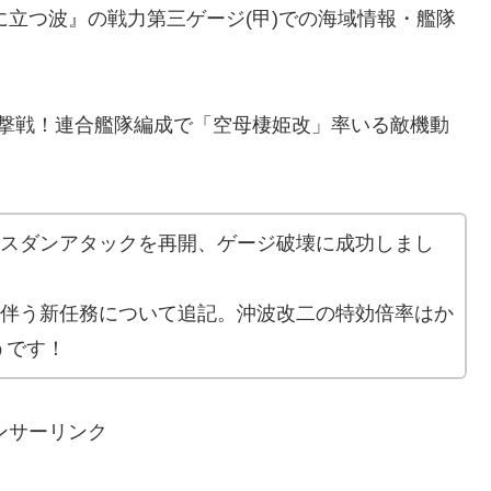
に立つ波』の戦力第三ゲージ(甲)での海域情報・艦隊
。
迎撃戦！連合艦隊編成で「空母棲姫改」率いる敵機動
ラスダンアタックを再開、ゲージ破壊に成功しまし
に伴う新任務について追記。沖波改二の特効倍率はか
うです！
ンサーリンク