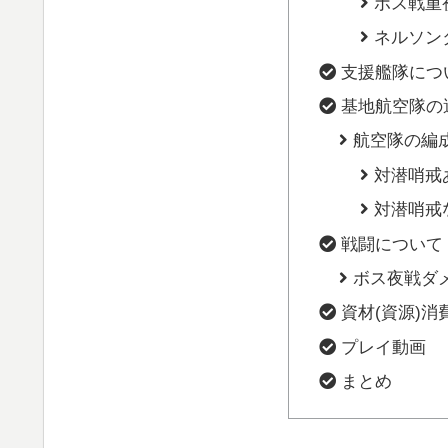
ボス戦重
ネルソン
支援艦隊につ
基地航空隊の
航空隊の編
対潜哨戒
対潜哨戒
戦闘について
ボス夜戦ダ
資材(資源)消
プレイ動画
まとめ