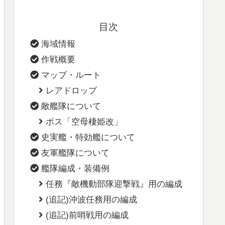
目次
海域情報
作戦概要
マップ・ルート
レアドロップ
敵艦隊について
ボス「空母棲姫改」
史実艦・特効艦について
友軍艦隊について
艦隊編成・装備例
任務『敵機動部隊迎撃戦』用の編成
(追記)沖波任務用の編成
(追記)前哨戦用の編成