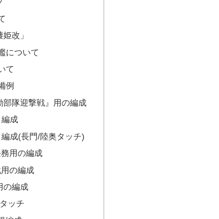
プ
て
棲姫改」
艦について
いて
備例
動部隊迎撃戦』用の編成
ト編成
編成(長門/陸奥タッチ)
任務用の編成
戦用の編成
用の編成
奥タッチ