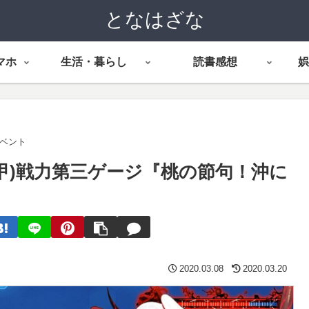
となはざな
マホ
生活・暮らし
読書感想
娯
イベント
(甲)戦力第三ゲージ『桃の節句！沖に
2020.03.08
2020.03.20