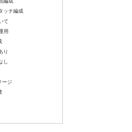
視編成
タッチ編成
いて
運用
成
あり
なし
メージ
費