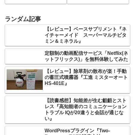
フト「ねむねむ」を使って
みた
ランダム記事
【レビュー】ベースサプリメント『ネ
イチャーメイド スーパーマルチビタ
ミン＆ミネラル』
定額制の動画配信サービス「Netflix(ネ
ットフリックス)」を無料体験してみた
【レビュー】除草剤の散布が楽！手動
の蓄圧式噴霧器『工進 ミスターオート
HS-401E』
【読書感想】知能差が生む齟齬とスト
レス『高知能者のコミュニケーション
トラブル IQが20違うと会話が通じな
い』
WordPressプラグイン『Two-