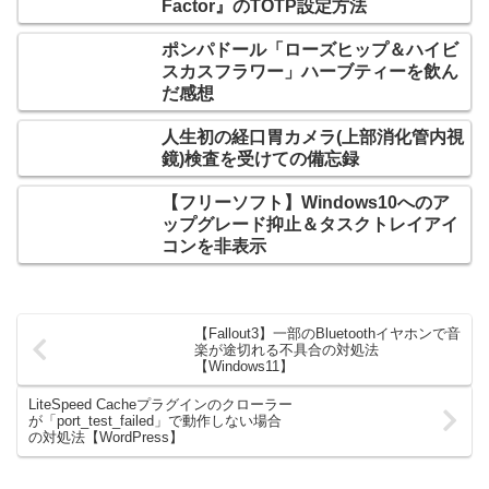
Factor』のTOTP設定方法
ポンパドール「ローズヒップ＆ハイビ
スカスフラワー」ハーブティーを飲ん
だ感想
人生初の経口胃カメラ(上部消化管内視
鏡)検査を受けての備忘録
【フリーソフト】Windows10へのア
ップグレード抑止＆タスクトレイアイ
コンを非表示
【Fallout3】一部のBluetoothイヤホンで音
楽が途切れる不具合の対処法
【Windows11】
LiteSpeed Cacheプラグインのクローラー
が「port_test_failed」で動作しない場合
の対処法【WordPress】