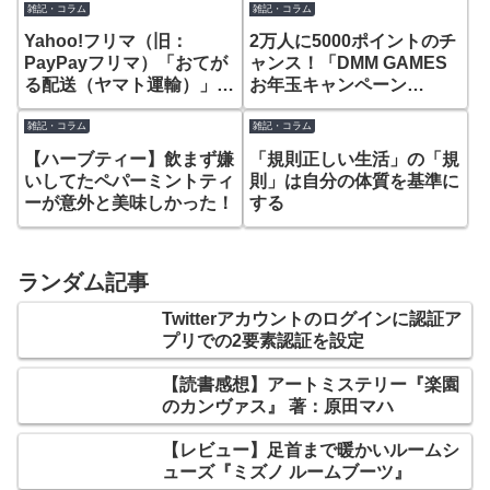
雑記・コラム
雑記・コラム
Yahoo!フリマ（旧：
2万人に5000ポイントのチ
PayPayフリマ）「おてが
ャンス！「DMM GAMES
る配送（ヤマト運輸）」の
お年玉キャンペーン
集荷に関する備忘録
(2018)」
雑記・コラム
雑記・コラム
【ハーブティー】飲まず嫌
「規則正しい生活」の「規
いしてたペパーミントティ
則」は自分の体質を基準に
ーが意外と美味しかった！
する
ランダム記事
Twitterアカウントのログインに認証ア
プリでの2要素認証を設定
【読書感想】アートミステリー『楽園
のカンヴァス』 著：原田マハ
【レビュー】足首まで暖かいルームシ
ューズ『ミズノ ルームブーツ』