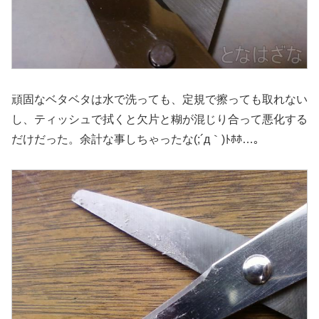
頑固なベタベタは水で洗っても、定規で擦っても取れない
し、ティッシュで拭くと欠片と糊が混じり合って悪化する
だけだった。余計な事しちゃったな(;´д｀)ﾄﾎﾎ…。