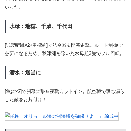
いった。
水母：瑞穂、千歳、千代田
[試製晴嵐×2+甲標的]で航空戦＆開幕雷撃。ルート制御で
必要になるため、秋津洲を除いた水母組3隻でフル回転。
潜水：適当に
[魚雷×2]で開幕雷撃＆夜戦カットイン。航空戦で撃ち漏ら
した敵をお片付け！