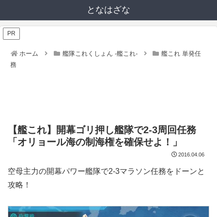
となはざな
PR
ホーム
艦隊これくしょん -艦これ-
艦これ 単発任
務
【艦これ】開幕ゴリ押し艦隊で2-3周回任務
「オリョール海の制海権を確保せよ！」
2016.04.06
空母主力の開幕パワー艦隊で2-3マラソン任務をドーンと
攻略！