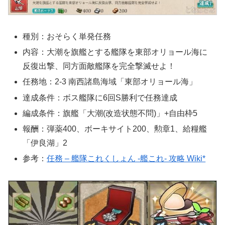
種別：おそらく単発任務
内容：大潮を旗艦とする艦隊を東部オリョール海に
反復出撃、同方面敵艦隊を完全撃滅せよ！
任務地：2-3 南西諸島海域「東部オリョール海」
達成条件：ボス艦隊に6回S勝利で任務達成
編成条件：旗艦「大潮(改造状態不問)」+自由枠5
報酬：弾薬400、ボーキサイト200、勲章1、給糧艦
「伊良湖」2
参考：
任務 – 艦隊これくしょん -艦これ- 攻略 Wiki*