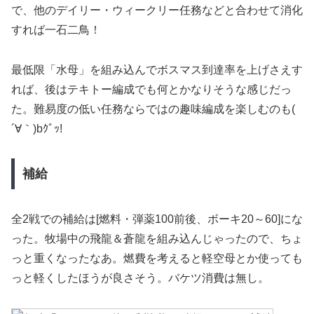
で、他のデイリー・ウィークリー任務などと合わせて消化
すれば一石二鳥！
最低限「水母」を組み込んでボスマス到達率を上げさえす
れば、後はテキトー編成でも何とかなりそうな感じだっ
た。難易度の低い任務ならではの趣味編成を楽しむのも(
´∀｀)bｸﾞｯ!
補給
全2戦での補給は[燃料・弾薬100前後、ボーキ20～60]にな
った。牧場中の飛龍＆蒼龍を組み込んじゃったので、ちょ
っと重くなったなあ。燃費を考えると軽空母とか使っても
っと軽くしたほうが良さそう。バケツ消費は無し。