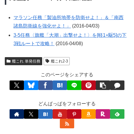
マラソン任務「製油所地帯を防衛せよ！」＆「南西
諸島防衛線を強化せよ！」
(2016-04/03)
3-5任務〈旗艦「大潮」出撃せよ！〉を[軽1+駆5]の下
3戦ルートで攻略！
(2016-04/08)
艦これ 単発任務
艦これ2-3
このページをシェアする
どんぱっぱをフォローする