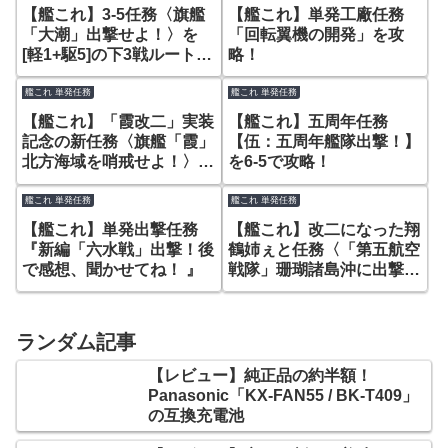
【艦これ】3-5任務〈旗艦
【艦これ】単発工廠任務
「大潮」出撃せよ！〉を
「回転翼機の開発」を攻
[軽1+駆5]の下3戦ルートで
略！
攻略！
艦これ 単発任務
艦これ 単発任務
【艦これ】「霞改二」実装
【艦これ】五周年任務
記念の新任務〈旗艦「霞」
【伍：五周年艦隊出撃！】
北方海域を哨戒せよ！〉に
を6-5で攻略！
突撃！
艦これ 単発任務
艦これ 単発任務
【艦これ】単発出撃任務
【艦これ】改二になった翔
『新編「六水戦」出撃！後
鶴姉ぇと任務〈「第五航空
で感想、聞かせてね！ 』
戦隊」珊瑚諸島沖に出撃せ
よ！〉
ランダム記事
【レビュー】純正品の約半額！
Panasonic「KX-FAN55 / BK-T409」
の互換充電池