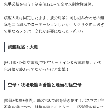
先手必勝を狙う！制空値121～で全マス制空権確保。
旗艦大潮は固定したまま、疲労対策に同じ組み合わせの艦
隊を二つ組んでローテーションしたが、サクサク周回過ぎ
て更なるメンバー交代が必要になった(ﾉ∀`)ｱﾁｬｰ
旗艦駆逐：大潮
[秋月砲×2+対空電探]で対空カットイン＆夜戦連撃。近代
化改修が終わってなかったけど出撃！
空母：牧場飛龍＆蒼龍と適当な軽空母
[艦戦+艦攻+彩雲]。艦攻×10で敵を薙ぎ倒す！ボスマスT字
不利を避けつつ、触接も狙えるように、一応彩雲も積んで