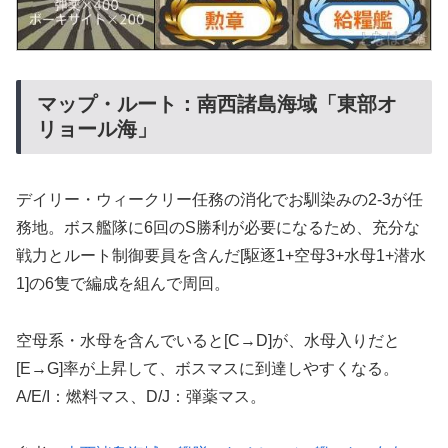
マップ・ルート：南西諸島海域「東部オ
リョール海」
デイリー・ウィークリー任務の消化でお馴染みの2-3が任
務地。ボス艦隊に6回のS勝利が必要になるため、充分な
戦力とルート制御要員を含んだ[駆逐1+空母3+水母1+潜水
1]の6隻で編成を組んで周回。
空母系・水母を含んでいると[C→D]が、水母入りだと
[E→G]率が上昇して、ボスマスに到達しやすくなる。
A/E/I：燃料マス、D/J：弾薬マス。