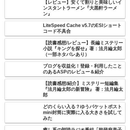
【レビュー】安くて割りと美味しいイ
ンスタントラーメン『大黒軒ラーメ
ン』
LiteSpeed Cache v5.7のESIショート
コード不具合
【読書感想/レビュー】長編ミステリー
小説『キングを探せ』著：法月綸太郎
（一部ネタバレあり）
ブログを収益化！登録・利用したこと
のあるASPのレビュー＆紹介
【読書感想/紹介】ミステリー短編集
『法月綸太郎の新冒険』 著：法月綸太
郎
どのくらい入る？ゆうパケットポスト
mini封筒に実際に入る大きさを試して
みた
癒し系の朗読ラジオ番組「能登麻美子