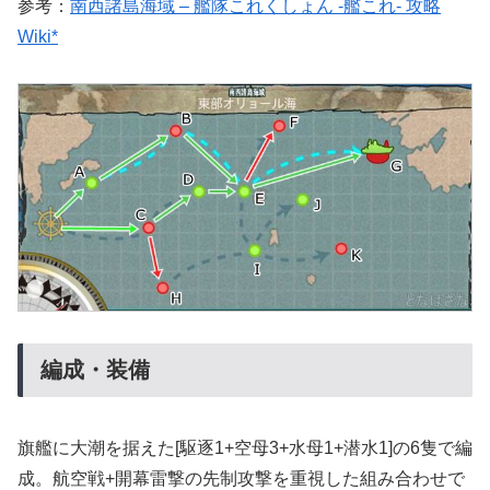
参考：
南西諸島海域 – 艦隊これくしょん -艦これ- 攻略
Wiki*
編成・装備
旗艦に大潮を据えた[駆逐1+空母3+水母1+潜水1]の6隻で編
成。航空戦+開幕雷撃の先制攻撃を重視した組み合わせで