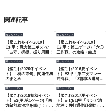
関連記事
艦これ イベント
艦これ イベント
【艦これ冬イベ2019】
【艦これ冬イベ2019】
E1(甲：戦力第二ボス)で
E2(甲：第二ゲージ)「六〇
「占守、択捉」掘り周回！
三作戦」の攻略・編成
艦これ イベント
艦これ イベント
【艦これ2020冬イベン
【艦これ2016夏イベン
ト】「桃の節句」関連任務
ト】E3甲「第二次マレー
のまとめ
沖海戦」 「Z部隊＆港湾夏
姫」を特効装備で撃滅！
艦これ イベント
艦これ イベント
【艦これ2018初秋イベン
【艦これ2017夏イベン
ト】E3(甲:第1ゲージ)「西
ト】E-1(E1)甲「リンガ泊
方敵前線泊地を叩け！」で
地沖：再打通作戦発動」
「港湾夏姫」を攻略！
先制対潜編成で「潜水新棲