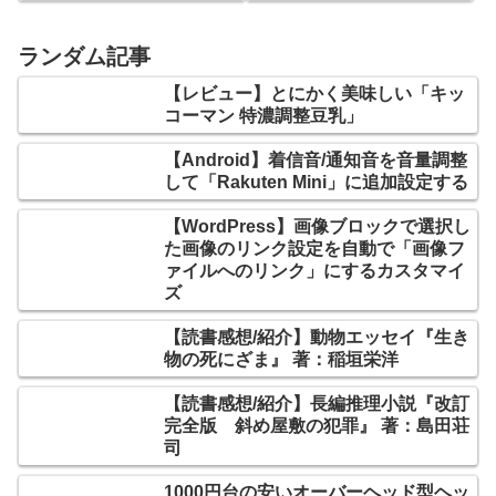
姫」を攻略！
ランダム記事
【レビュー】とにかく美味しい「キッ
コーマン 特濃調整豆乳」
【Android】着信音/通知音を音量調整
して「Rakuten Mini」に追加設定する
【WordPress】画像ブロックで選択し
た画像のリンク設定を自動で「画像フ
ァイルへのリンク」にするカスタマイ
ズ
【読書感想/紹介】動物エッセイ『生き
物の死にざま』 著：稲垣栄洋
【読書感想/紹介】長編推理小説『改訂
完全版 斜め屋敷の犯罪』 著：島田荘
司
1000円台の安いオーバーヘッド型ヘッ