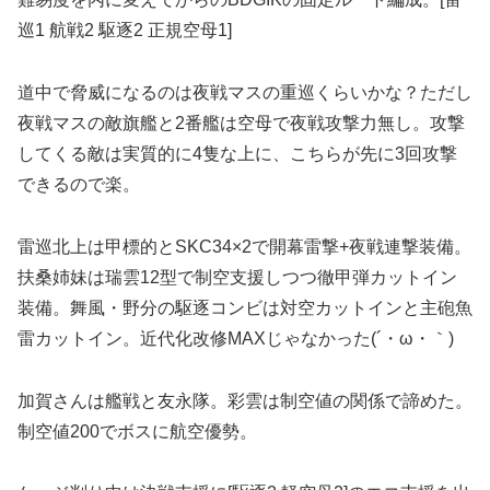
巡1 航戦2 駆逐2 正規空母1]
道中で脅威になるのは夜戦マスの重巡くらいかな？ただし
夜戦マスの敵旗艦と2番艦は空母で夜戦攻撃力無し。攻撃
してくる敵は実質的に4隻な上に、こちらが先に3回攻撃
できるので楽。
雷巡北上は甲標的とSKC34×2で開幕雷撃+夜戦連撃装備。
扶桑姉妹は瑞雲12型で制空支援しつつ徹甲弾カットイン
装備。舞風・野分の駆逐コンビは対空カットインと主砲魚
雷カットイン。近代化改修MAXじゃなかった(´・ω・｀)
加賀さんは艦戦と友永隊。彩雲は制空値の関係で諦めた。
制空値200でボスに航空優勢。