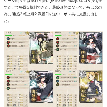
ケージ削り中は決戦支援に[駆逐2 軽空母2]のエコ支援を出
すだけで毎回S勝利できた。最終形態になってからは念の
為に[駆逐2 軽空母2 戦艦2]を道中・ボス共に支援に出し
た。