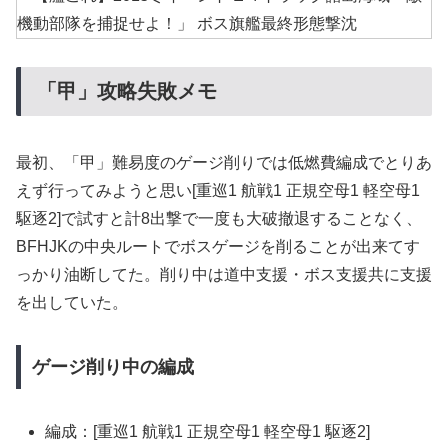
「甲」攻略失敗メモ
最初、「甲」難易度のゲージ削りでは低燃費編成でとりあ
えず行ってみようと思い[重巡1 航戦1 正規空母1 軽空母1
駆逐2]で試すと計8出撃で一度も大破撤退することなく、
BFHJKの中央ルートでボスゲージを削ることが出来てす
っかり油断してた。削り中は道中支援・ボス支援共に支援
を出していた。
ゲージ削り中の編成
編成：[重巡1 航戦1 正規空母1 軽空母1 駆逐2]