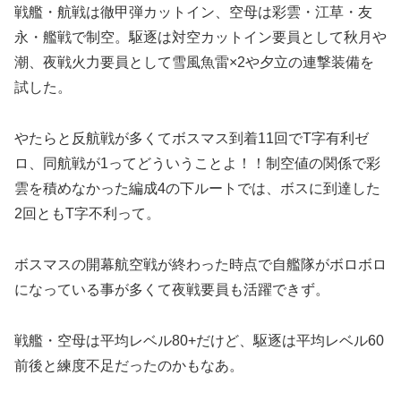
戦艦・航戦は徹甲弾カットイン、空母は彩雲・江草・友
永・艦戦で制空。駆逐は対空カットイン要員として秋月や
潮、夜戦火力要員として雪風魚雷×2や夕立の連撃装備を
試した。
やたらと反航戦が多くてボスマス到着11回でT字有利ゼ
ロ、同航戦が1ってどういうことよ！！制空値の関係で彩
雲を積めなかった編成4の下ルートでは、ボスに到達した
2回ともT字不利って。
ボスマスの開幕航空戦が終わった時点で自艦隊がボロボロ
になっている事が多くて夜戦要員も活躍できず。
戦艦・空母は平均レベル80+だけど、駆逐は平均レベル60
前後と練度不足だったのかもなあ。