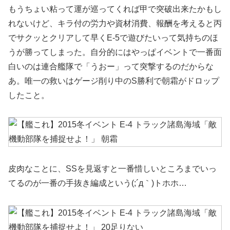
もうちょい粘って運が巡ってくれば甲で突破出来たかもし
れないけど、キラ付の労力や資材消費、報酬を考えると丙
でサクッとクリアして早くE-5で遊びたいって気持ちのほ
うが勝ってしまった。自分的にはやっぱイベントで一番面
白いのは連合艦隊で「うおー」って突撃するのだからな
あ。唯一の救いはゲージ削り中のS勝利で朝霜がドロップ
したこと。
皮肉なことに、SSを見返すと一番惜しいところまでいっ
てるのが一番の手抜き編成という(;´д｀)トホホ…