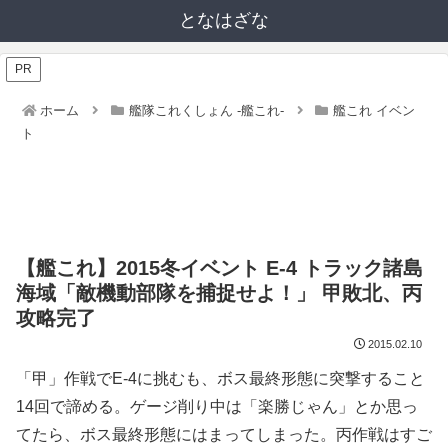
となはざな
PR
ホーム
艦隊これくしょん -艦これ-
艦これ イベン
ト
【艦これ】2015冬イベント E-4 トラック諸島
海域「敵機動部隊を捕捉せよ！」 甲敗北、丙
攻略完了
2015.02.10
「甲」作戦でE-4に挑むも、ボス最終形態に突撃すること
14回で諦める。ゲージ削り中は「楽勝じゃん」とか思っ
てたら、ボス最終形態にはまってしまった。丙作戦はすご