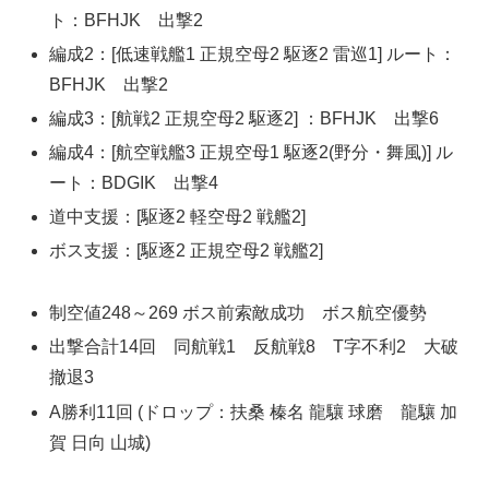
ト：BFHJK 出撃2
編成2：[低速戦艦1 正規空母2 駆逐2 雷巡1] ルート：
BFHJK 出撃2
編成3：[航戦2 正規空母2 駆逐2] ：BFHJK 出撃6
編成4：[航空戦艦3 正規空母1 駆逐2(野分・舞風)] ル
ート：BDGIK 出撃4
道中支援：[駆逐2 軽空母2 戦艦2]
ボス支援：[駆逐2 正規空母2 戦艦2]
制空値248～269 ボス前索敵成功 ボス航空優勢
出撃合計14回 同航戦1 反航戦8 T字不利2 大破
撤退3
A勝利11回 (ドロップ：扶桑 榛名 龍驤 球磨 龍驤 加
賀 日向 山城)