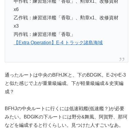
甲作戦：練習巡洋艦「香取」、勲章x1、改修資材
x6
乙作戦：練習巡洋艦「香取」、勲章x1、改修資材
x3
丙作戦：練習巡洋艦「香取」
【Extra Operation】E-4 トラック諸島海域
通ったルートは中央のBFHJKと、下のBDGIK。E-2やE-3
と似た感じで上が重量級編成、下が軽量級編成＆史実編
成？
BFHJの中央ルートに行くには低速戦艦(低速艦？)が必要
みたい。BDGIKの下ルートには野分&舞風、阿賀野、那珂
などを編成すると行くらしい。見つけた人すごいなあ。