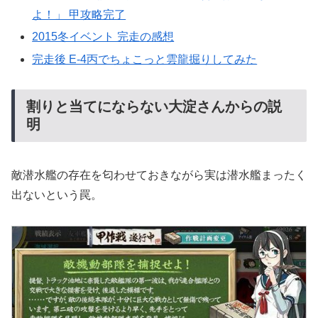
よ！」 甲攻略完了
2015冬イベント 完走の感想
完走後 E-4丙でちょこっと雲龍掘りしてみた
割りと当てにならない大淀さんからの説
明
敵潜水艦の存在を匂わせておきながら実は潜水艦まったく
出ないという罠。