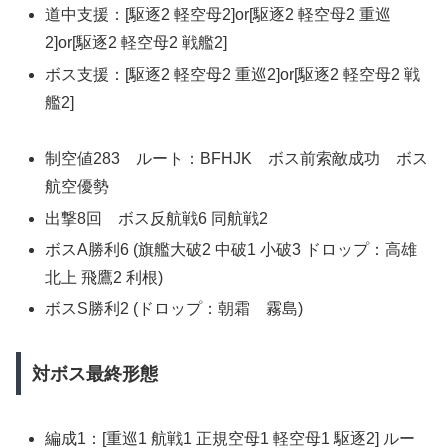
道中支援：[駆逐2 軽空母2]or[駆逐2 軽空母2 重巡
2]or[駆逐2 軽空母2 戦艦2]
ボス支援：[駆逐2 軽空母2 重巡2]or[駆逐2 軽空母2 戦
艦2]
制空値283 ルート：BFHJK ボス前索敵成功 ボス
航空優勢
出撃8回 ボス反航戦6 同航戦2
ボスA勝利6 (旗艦大破2 中破1 小破3 ドロップ：高雄
北上 飛鷹2 利根)
ボスS勝利2 (ドロップ：朝霜 霧島)
対ボス最終形態
編成1：[重巡1 航戦1 正規空母1 軽空母1 駆逐2] ルー