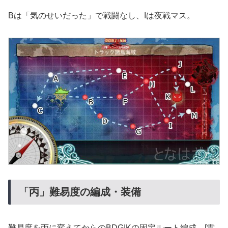
Bは「気のせいだった」で戦闘なし、Iは夜戦マス。
「丙」難易度の編成・装備
難易度を丙に変えてからのBDGIKの固定ルート編成。[雷