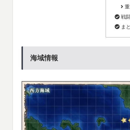
重
戦
ま
海域情報