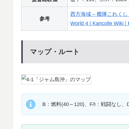
西方海域 – 艦隊これくしょん
参考
World 4 | Kancolle Wiki
マップ・ルート
B：燃料(40～120)、F/I：戦闘な