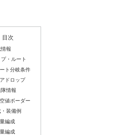
目次
域情報
ップ・ルート
ート分岐条件
アドロップ
艦隊情報
空値ボーダー
成・装備例
量編成
量編成