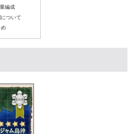
量編成
闘について
とめ