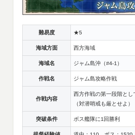
難易度
★5
海域方面
西方海域
海域名
ジャム島沖（#4-1）
作戦名
ジャム島攻略作戦
西方作戦の第一段階とし
作戦内容
（対潜哨戒も厳とせよ）
突破条件
ボス艦隊に1回勝利
提督経験値
道中：110、ボス：1520