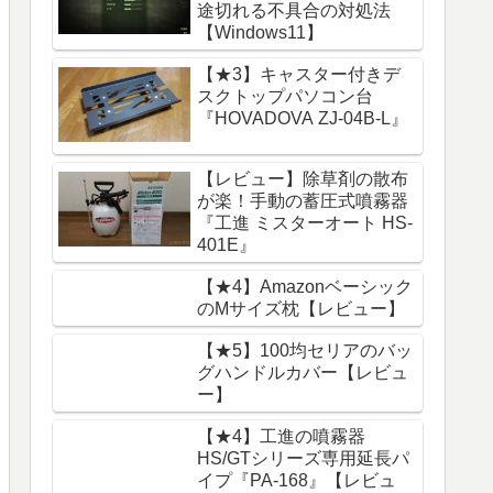
途切れる不具合の対処法
【Windows11】
【★3】キャスター付きデ
スクトップパソコン台
『HOVADOVA ZJ-04B-L』
【レビュー】除草剤の散布
が楽！手動の蓄圧式噴霧器
『工進 ミスターオート HS-
401E』
【★4】Amazonベーシック
のMサイズ枕【レビュー】
【★5】100均セリアのバッ
グハンドルカバー【レビュ
ー】
【★4】工進の噴霧器
HS/GTシリーズ専用延長パ
イプ『PA-168』【レビュ