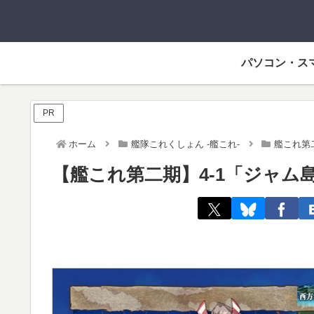
パソコン・ス
PR
ホーム
艦隊これくしょん -艦これ-
艦これ第
【艦これ第二期】4-1「ジャム