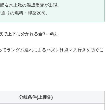
水艦＆水上艦の混成艦隊が出現。
通りの燃料・弾薬20％。
岐で上下に分かれる全3～4戦。
ってランダム逸れによるハズレ終点マス行きを防ぐこ
分岐条件(上優先)