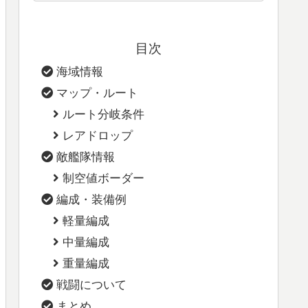
目次
海域情報
マップ・ルート
ルート分岐条件
レアドロップ
敵艦隊情報
制空値ボーダー
編成・装備例
軽量編成
中量編成
重量編成
戦闘について
まとめ