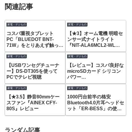
関連記事
家電・デジもの
家電・デジもの
コスパ重視タブレット
【★3】オーム電機 明暗セ
PC「BLUEDOT BNT-
ンサー式ナイトライト
71W」をとりあえず触って
『NIT-ALA6MCL2-WL』
みた感想
【レビュー】
家電・デジもの
家電・デジもの
【USBワンセグチューナ
【レビュー】コスパ良好な
ー】DS-DT305を使って
microSDカード シリコン
PCでテレビ視聴
パワー
『Superior（A1）』
家電・デジもの
家電・デジもの
【★3.5】静音80mmケー
1000円台前半の格安
スファン『AINEX CFY-
Bluetooth4.0片耳ヘッドセ
80S』レビュー
ット「ER-BESS」の使用
感想
ランダム記事