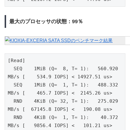
最大のプロセッサの状態：99％
[Read]
  SEQ    1MiB (Q=  8, T= 1):   560.920 
MB/s [    534.9 IOPS] < 14927.51 us>
  SEQ    1MiB (Q=  1, T= 1):   488.332 
MB/s [    465.7 IOPS] <  2145.26 us>
  RND    4KiB (Q= 32, T= 1):   275.029 
MB/s [  67145.8 IOPS] <   190.08 us>
  RND    4KiB (Q=  1, T= 1):    40.372 
MB/s [   9856.4 IOPS] <   101.21 us>