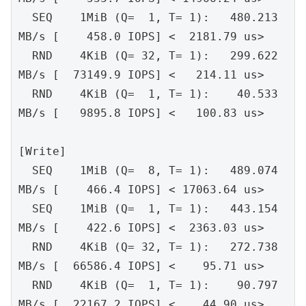
  SEQ    1MiB (Q=  1, T= 1):   480.213 
MB/s [    458.0 IOPS] <  2181.79 us>
  RND    4KiB (Q= 32, T= 1):   299.622 
MB/s [  73149.9 IOPS] <   214.11 us>
  RND    4KiB (Q=  1, T= 1):    40.533 
MB/s [   9895.8 IOPS] <   100.83 us>
[Write]
  SEQ    1MiB (Q=  8, T= 1):   489.074 
MB/s [    466.4 IOPS] < 17063.64 us>
  SEQ    1MiB (Q=  1, T= 1):   443.154 
MB/s [    422.6 IOPS] <  2363.03 us>
  RND    4KiB (Q= 32, T= 1):   272.738 
MB/s [  66586.4 IOPS] <    95.71 us>
  RND    4KiB (Q=  1, T= 1):    90.797 
MB/s [  22167.2 IOPS] <    44.90 us>