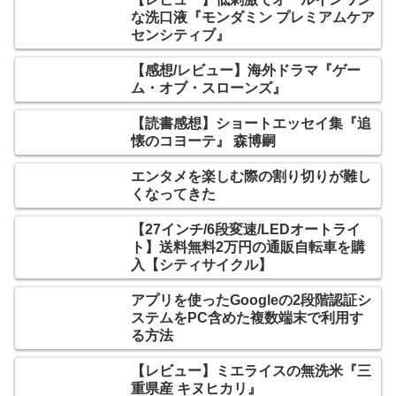
な洗口液『モンダミン プレミアムケア
センシティブ』
【感想/レビュー】海外ドラマ『ゲー
ム・オブ・スローンズ』
【読書感想】ショートエッセイ集『追
懐のコヨーテ』 森博嗣
エンタメを楽しむ際の割り切りが難し
くなってきた
【27インチ/6段変速/LEDオートライ
ト】送料無料2万円の通販自転車を購
入【シティサイクル】
アプリを使ったGoogleの2段階認証シ
ステムをPC含めた複数端末で利用す
る方法
【レビュー】ミエライスの無洗米『三
重県産 キヌヒカリ』