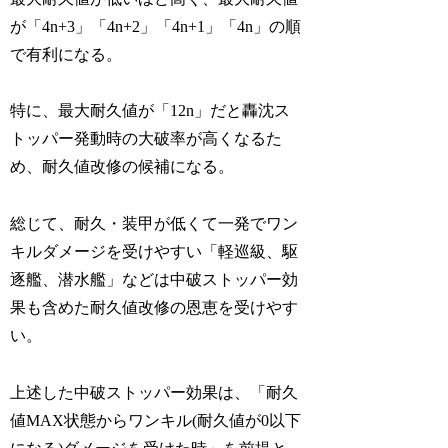
が「4n+3」「4n+2」「4n+1」「4n」の順
で有利になる
。
特に、最大耐久値が
「
12n
」
だと轟沈ス
トッパー発動時の大破率が高くなるた
め、耐久値改修の候補になる。
総じて、耐久・装甲が低くて一発でワン
キルダメージを受けやすい「軽巡級、駆
逐艦、潜水艦」などは中破ストッパー効
果も含めた耐久値改修の恩恵を受けやす
い。
上述した中破ストッパー効果は、「耐久
値MAX状態からワンキル(耐久値が0以下