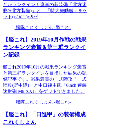
とかランクイン！褒賞の新装備「北方迷
彩(+北方装備)」と、「特大発動艇」をゲ
ット(∩´∀｀)∩ﾜｰｲ
艦隊これくしょん -艦これ-
【艦これ】2019年10月作戦の戦果
ランキング褒賞＆第三群ランクイ
ン記録
艦これ2019年10月の戦果ランキング褒賞
と第三群ランクインを目指した結果の記
録記事です。戦果褒賞の一式陸攻「一式
陸攻(野中隊)」と中口径主砲「6inch 連装
速射砲 Mk.XXI」をゲットできました。
艦隊これくしょん -艦これ-
【艦これ】「日進甲」の装備構成
これくしょん