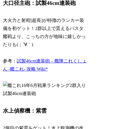
大口径主砲：試製46cm連装砲
大火力と射程[超長]が特徴のランカー装
備を初ゲット！2群以上で貰えるパスタ
艦戦より、こっちの方が地味に嬉しかっ
たりも(；´∀｀)
参考：
試製46cm連装砲 – 艦隊これくしょ
ん -艦これ- 攻略 Wiki*
水上偵察機：紫雲
2個目の紫雲をゲット！水上観測機の改