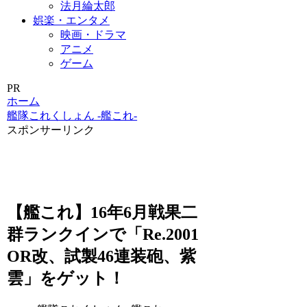
法月綸太郎
娯楽・エンタメ
映画・ドラマ
アニメ
ゲーム
PR
ホーム
艦隊これくしょん -艦これ-
スポンサーリンク
【艦これ】16年6月戦果二
群ランクインで「Re.2001
OR改、試製46連装砲、紫
雲」をゲット！