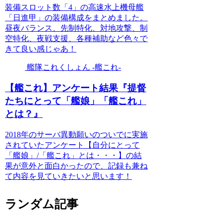
装備スロット数「4」の高速水上機母艦
「日進甲」の装備構成をまとめました。
昼夜バランス、先制特化、対地攻撃、制
空特化、夜戦支援、各種補助など色々で
きて良い感じゃあ！
艦隊これくしょん -艦これ-
【艦これ】アンケート結果『提督
たちにとって「艦娘」「艦これ」
とは？』
2018年のサーバ異動願いのついでに実施
されていたアンケート【自分にとって
「艦娘」/「艦これ」とは・・・】の結
果が意外と面白かったので、記録も兼ね
て内容を見ていきたいと思います！
ランダム記事