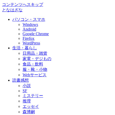
コンテンツへスキップ
となはざな
パソコン・スマホ
Windows
Android
Google Chrome
Firefox
WordPress
生活・暮らし
日用品・雑貨
家電・デジもの
食品・飲料
服・靴・小物
Webサービス
読書感想
小説
SF
ミステリー
推理
エッセイ
森博嗣