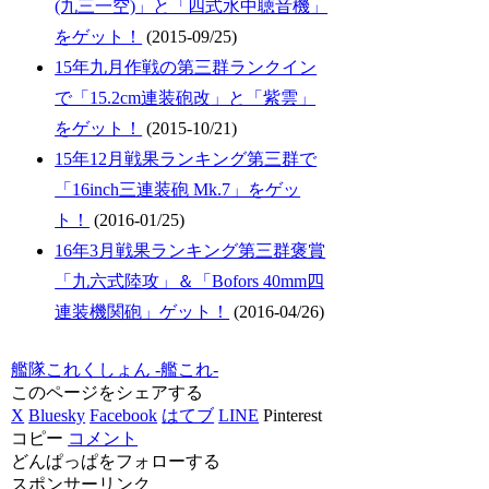
(九三一空)」と「四式水中聴音機」
をゲット！
(2015-09/25)
15年九月作戦の第三群ランクイン
で「15.2cm連装砲改」と「紫雲」
をゲット！
(2015-10/21)
15年12月戦果ランキング第三群で
「16inch三連装砲 Mk.7」をゲッ
ト！
(2016-01/25)
16年3月戦果ランキング第三群褒賞
「九六式陸攻」＆「Bofors 40mm四
連装機関砲」ゲット！
(2016-04/26)
艦隊これくしょん -艦これ-
このページをシェアする
X
Bluesky
Facebook
はてブ
LINE
Pinterest
コピー
コメント
どんぱっぱをフォローする
スポンサーリンク