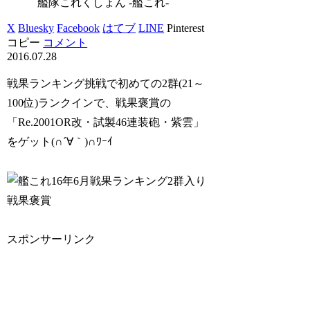
艦隊これくしょん -艦これ-
X
Bluesky
Facebook
はてブ
LINE
Pinterest
コピー
コメント
2016.07.28
戦果ランキング挑戦で初めての2群(21～
100位)ランクインで、戦果褒賞の
「Re.2001OR改・試製46連装砲・紫雲」
をゲット(∩´∀｀)∩ﾜｰｲ
スポンサーリンク