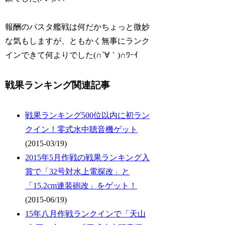
報酬のパスタ艦戦は何だかちょっと微妙
な気もしますが、ともかく無事にランク
インできて何よりでした(∩´∀｀)∩ﾜｰｲ
戦果ランキング関連記事
戦果ランキング500位以内に初ラン
クイン！零式水中聴音機ゲット
(2015-03/19)
2015年5月作戦の戦果ランキング入
賞で「32号対水上電探改」と
「15.2cm連装砲改」をゲット！
(2015-06/19)
15年八月作戦ランクインで「天山