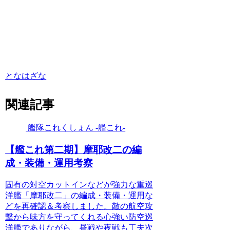
となはざな
関連記事
艦隊これくしょん -艦これ-
【艦これ第二期】摩耶改二の編
成・装備・運用考察
固有の対空カットインなどが強力な重巡
洋艦「摩耶改二」の編成・装備・運用な
どを再確認＆考察しました。敵の航空攻
撃から味方を守ってくれる心強い防空巡
洋艦でありながら、昼戦や夜戦も工夫次