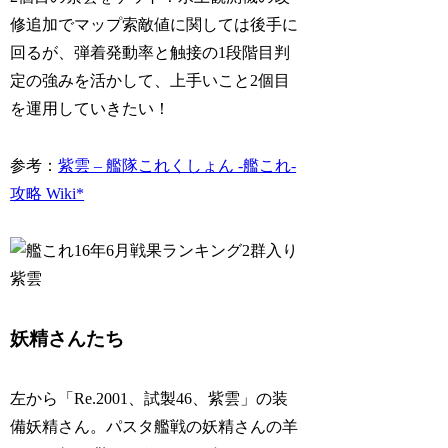
修追加でマップ索敵値に関しては後手に
回るが、弾着発動率と触接の1段階目判
定の強みを活かして、上手いこと2個目
を運用していきたい！
参考：
紫雲 – 艦隊これくしょん -艦これ-
攻略 Wiki*
妖精さんたち
左から「Re.2001、試製46、紫雲」の装
備妖精さん。パスタ艦戦の妖精さんの羊