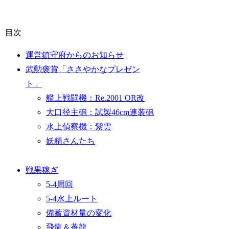
目次
運営鎮守府からのお知らせ
武勲褒賞「ささやかなプレゼン
ト」
艦上戦闘機：Re.2001 OR改
大口径主砲：試製46cm連装砲
水上偵察機：紫雲
妖精さんたち
戦果稼ぎ
5-4周回
5-4水上ルート
備蓄資材量の変化
飛龍＆蒼龍