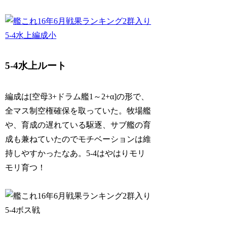
5-4水上ルート
編成は[空母3+ドラム艦1～2+α]の形で、
全マス制空権確保を取っていた。牧場艦
や、育成の遅れている駆逐、サブ艦の育
成も兼ねていたのでモチベーションは維
持しやすかったなあ。5-4はやはりモリ
モリ育つ！