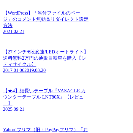
【WordPress】「添付ファイルのペー
ジ」のコメント無効＆リダイレクト設定
方法
2021.02.21
【27インチ/6段変速/LEDオートライト】
送料無料2万円の通販自転車を購入【シ
ティサイクル】
2017.01.06
2019.03.20
【★4】細長いテーブル『VASAGLE カ
ウンターテーブル LNT80X』【レビュ
ー】
2025.09.21
Yahoo!フリマ（旧：PayPayフリマ）「お