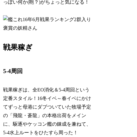
っぽい何か(鞄？)がちょっと気になる！
戦果稼ぎ
5-4周回
戦果稼ぎは、全EO消化＆5-4周回という
定番スタイル！16冬イベ～春イベにかけ
てずっと母港にダブついていた牧場予定
の「飛龍・蒼龍」の本格出荷をメイン
に、駆逐やケッコン艦の錬成を兼ねて、
5-4水上ルートをひたすら周った！