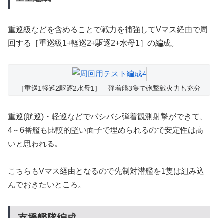
重巡級などを含めることで戦力を補強してVマス経由で周
回する［重巡級1+軽巡2+駆逐2+水母1］の編成。
［重巡1軽巡2駆逐2水母1］ 弾着艦3隻で砲撃戦火力も充分
重巡(航巡)・軽巡などでバシバシ弾着観測射撃ができて、
4～6番艦も比較的堅い面子で埋められるので安定性は高
いと思われる。
こちらもVマス経由となるので先制対潜艦を1隻は組み込
んでおきたいところ。
支援艦隊編成