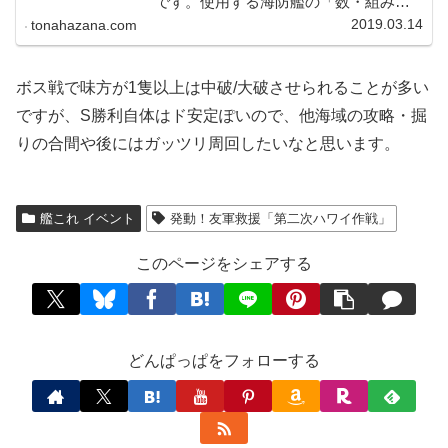
です。使用する海防艦の「数・組み合
わせ・合計レベル」などの条件につい
2019.03.14
tonahazana.com
て、耐久値を中心にまとめました。
ボス戦で味方が1隻以上は中破/大破させられることが多い
ですが、S勝利自体はド安定ぽいので、他海域の攻略・掘
りの合間や後にはガッツリ周回したいなと思います。
艦これ イベント
発動！友軍救援「第二次ハワイ作戦」
このページをシェアする
どんぱっぱをフォローする