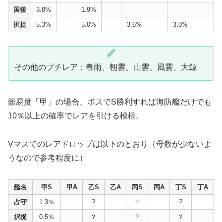
国後
3.8%
1.9%
択捉
5.3%
5.0%
3.6%
3.0%
その他のプチレア：春雨、朝雲、山雲、風雲、大鯨
難易度「甲」の場合、ボスでS勝利すれば海防艦だけでも
10％以上の確率でレアを引ける模様。
Vマスでのレアドロップは以下のとおり（母数が少ないよ
うなので参考程度に）
艦名
甲S
甲A
乙S
乙A
丙S
丙A
丁S
丁A
占守
1.3％
?
？
?
択捉
0.5％
？
？
？