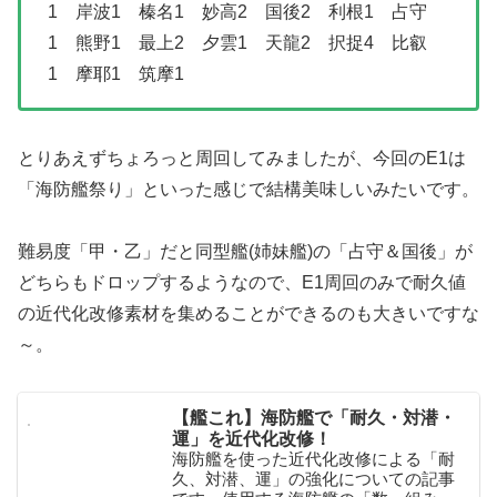
1 岸波1 榛名1 妙高2 国後2 利根1 占守
1 熊野1 最上2 夕雲1 天龍2 択捉4 比叡
1 摩耶1 筑摩1
とりあえずちょろっと周回してみましたが、今回のE1は
「海防艦祭り」といった感じで結構美味しいみたいです。
難易度「甲・乙」だと同型艦(姉妹艦)の「占守＆国後」が
どちらもドロップするようなので、E1周回のみで耐久値
の近代化改修素材を集めることができるのも大きいですな
～。
【艦これ】海防艦で「耐久・対潜・
運」を近代化改修！
海防艦を使った近代化改修による「耐
久、対潜、運」の強化についての記事