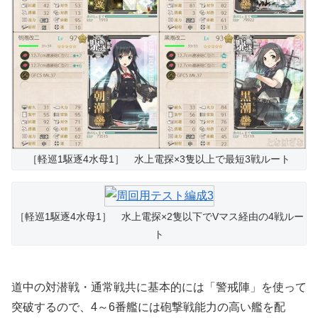
［軽巡1駆逐4水母1］ 水上電探×3隻以上で最短3戦ルート
［軽巡1駆逐4水母1］ 水上電探×2隻以下でVマス経由の4戦ルー
ト
道中の対潜戦・通常戦共に基本的には「警戒陣」を使って
突破するので、4～6番艦には砲撃戦能力の高い艦を配