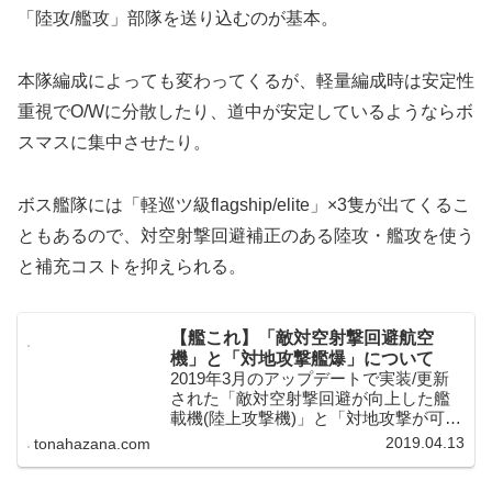
「陸攻/艦攻」部隊を送り込むのが基本。
本隊編成によっても変わってくるが、軽量編成時は安定性
重視でO/Wに分散したり、道中が安定しているようならボ
スマスに集中させたり。
ボス艦隊には「軽巡ツ級flagship/elite」×3隻が出てくるこ
ともあるので、対空射撃回避補正のある陸攻・艦攻を使う
と補充コストを抑えられる。
【艦これ】「敵対空射撃回避航空
機」と「対地攻撃艦爆」について
2019年3月のアップデートで実装/更新
された「敵対空射撃回避が向上した艦
載機(陸上攻撃機)」と「対地攻撃が可能
な艦上爆撃機」についての記事です。
2019.04.13
tonahazana.com
どの「艦載機(航空機)」が該当するのか
忘れちゃったりするので、対象になっ