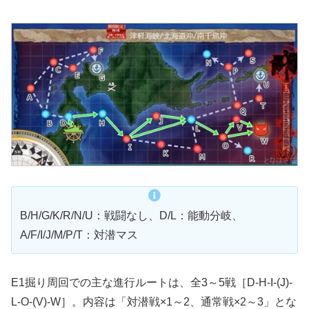
B/H/G/K/R/N/U：戦闘なし、D/L：能動分岐、
A/F/I/J/M/P/T：対潜マス
E1掘り周回での主な進行ルートは、全3～5戦［D-H-I-(J)-
L-O-(V)-W］。内容は「対潜戦×1～2、通常戦×2～3」とな