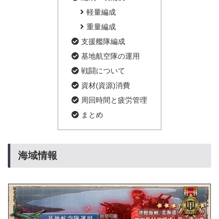
軽量編成
重量編成
支援艦隊編成
基地航空隊の運用
戦闘について
資材(資源)消費
周回時間と疲労管理
まとめ
海域情報