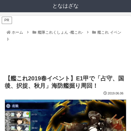
となはざな
PR
ホーム
艦隊これくしょん -艦これ-
艦これ イベン
ト
【艦これ2019春イベント】E1甲で「占守、国
後、択捉、秋月」海防艦掘り周回！
2019.06.06