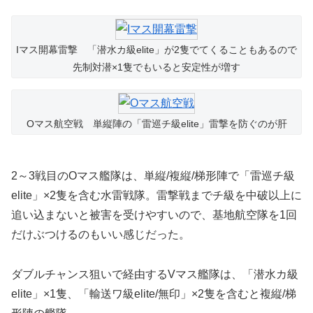
Iマス開幕雷撃 「潜水カ級elite」が2隻でてくることもあるので
先制対潜×1隻でもいると安定性が増す
Oマス航空戦 単縦陣の「雷巡チ級elite」雷撃を防ぐのが肝
2～3戦目のOマス艦隊は、単縦/複縦/梯形陣で「雷巡チ級
elite」×2隻を含む水雷戦隊。雷撃戦までチ級を中破以上に
追い込まないと被害を受けやすいので、基地航空隊を1回
だけぶつけるのもいい感じだった。
ダブルチャンス狙いで経由するVマス艦隊は、「潜水カ級
elite」×1隻、「輸送ワ級elite/無印」×2隻を含むと複縦/梯