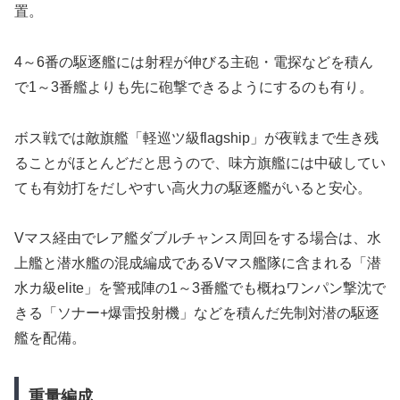
置。
4～6番の駆逐艦には射程が伸びる主砲・電探などを積ん
で1～3番艦よりも先に砲撃できるようにするのも有り。
ボス戦では敵旗艦「軽巡ツ級flagship」が夜戦まで生き残
ることがほとんどだと思うので、味方旗艦には中破してい
ても有効打をだしやすい高火力の駆逐艦がいると安心。
Vマス経由でレア艦ダブルチャンス周回をする場合は、水
上艦と潜水艦の混成編成であるVマス艦隊に含まれる「潜
水カ級elite」を警戒陣の1～3番艦でも概ねワンパン撃沈で
きる「ソナー+爆雷投射機」などを積んだ先制対潜の駆逐
艦を配備。
重量編成