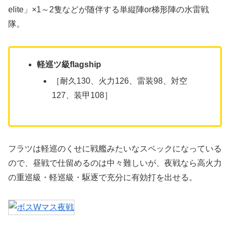
elite」×1～2隻などが随伴する単縦陣or梯形陣の水雷戦
隊。
軽巡ツ級flagship
［耐久130、火力126、雷装98、対空
127、装甲108］
フラツは軽巡のくせに戦艦みたいなスペックになっている
ので、昼戦で仕留めるのは中々難しいが、夜戦なら高火力
の重巡級・軽巡級・駆逐で充分に有効打を出せる。