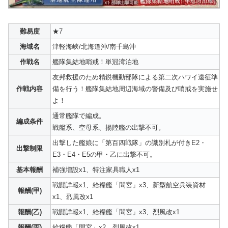
難易度
★7
海域名
津軽海峡/北海道沖/南千島沖
作戦名
艦隊集結地哨戒！単冠湾泊地
友邦救援のため精鋭機動部隊による第二次ハワイ遠征準
作戦内容
備を行う！艦隊集結地周辺海域の警備及び哨戒を実施せ
よ！
通常艦隊で編成。
編成条件
戦艦系、空母系、揚陸艦の出撃不可。
出撃した艦娘に「第百四戦隊」の識別札が付きE2・
出撃制限
E3・E4・E5の甲・乙に出撃不可。
基本報酬
補強増設x1、特注家具職人x1
戦闘詳報x1、給糧艦「間宮」x3、新型航空兵装資材
報酬(甲)
x1、烈風改x1
報酬(乙)
戦闘詳報x1、給糧艦「間宮」x3、烈風改x1
報酬(丙)
給糧艦「間宮」x2、烈風改x1