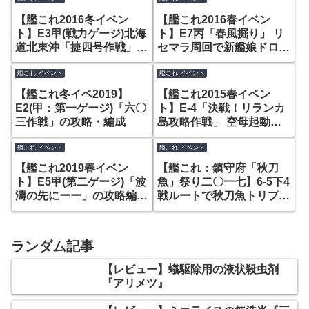
【艦これ2016冬イベン
【艦これ2016春イベン
ト】E3甲(戦力ゲージ)北海
ト】E7丙「春風掘り」 リ
道北東沖「捷四号作戦」
セマラ周回で新艦娘ドロッ
最終決戦！打倒、重巡棲
プ狙い！
姫！
艦これ イベント
艦これ イベント
【艦これ冬イベ2019】
【艦これ2015春イベン
E2(甲：第一ゲージ)「六〇
ト】E-4「決戦！リランカ
三作戦」の攻略・編成
島攻略作戦」 空母起動部
隊で【甲】攻略完了
艦これ イベント
艦これ イベント
【艦これ2019春イベン
【艦これ：鎮守府「秋刀
ト】E5甲(第二ゲージ)「波
魚」祭り二〇一七】6-5下4
濤の先にーー」の攻略編
戦ルートで秋刀魚トリプル
成・装備
チャンス周回！
ランダム記事
【レビュー】蟻駆除用の液状殺虫剤
『アリメツ』