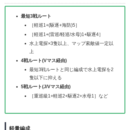
最短3戦ルート
［軽巡1+(駆逐+海防)5］
［軽巡1+(雷巡/軽巡/水母)1+駆逐4］
水上電探×3隻以上、マップ索敵値一定以
上
4戦ルート(Vマス経由)
最短3戦ルートと同じ編成で水上電探を2
隻以下に抑える
5戦ルート(J/Vマス経由)
［重巡級1+軽巡2+駆逐2+水母1］など
軽量編成