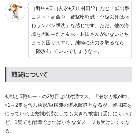
ている「機種/部隊」と分かっている範
囲での効果・仕様などをまとめまし
［野中+天山友永+天山村田*2］だと「低出撃
た。
コスト・高命中・被撃墜軽減・ツ級以外は概
ねワンパン撃沈」な感じです。ただ、他の海
域を周回中だと友永・村田さんがいないとち
ょっと困りますし、純粋に火力を取るなら
「陸攻4」でいいでしょうな～。
戦闘について
初戦と5戦ルートの2戦目はI/J対潜マス。「潜水カ級elite」
×1～2隻を含む梯形/単横陣の潜水艦隊となるが、警戒陣を
使っていれば先制対潜なしでも大きな被害は受けにくいけ
ど、1隻でも配備できれば小さなダメージも受けにくくな
る。