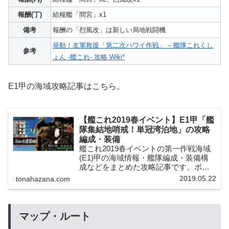
報酬(丁)
給糧艦「間宮」x1
備考
報酬の「烈風改」は新しい局地戦闘機
発動！友軍救援「第二次ハワイ作戦」 – 艦隊これくし
参考
ょん -艦これ- 攻略 Wiki*
E1甲の海域攻略記事はこちら。
【艦これ2019春イベント】E1甲「艦
隊集結地哨戒！単冠湾泊地」の攻略
編成・装備
艦これ2019春イベントの第一作戦海域
(E1)甲の海域情報・艦隊編成・装備構
成などをまとめた攻略記事です。ボス
旗艦は新敵「軽巡ツ級flagship」！軽巡
2019.05.22
tonahazana.com
クラスとは思えぬハイスペックに、ツ
級系ならではの対空能力もありそうな
厄介な敵が実装されました。
マップ・ルート