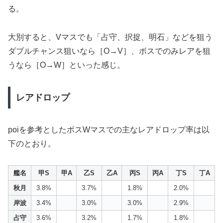
る。
大別すると、Vマスでも「占守、択捉、明石」などを狙う
ダブルチャンス狙いなら［O→V］、ボスでのみレアを狙
うなら［O→W］といった感じ。
レアドロップ
poiを参考としたボスWマスでの主なレアドロップ率は以
下のとおり。
艦名
甲S
甲A
乙S
乙A
丙S
丙A
丁S
丁A
秋月
3.8%
3.7%
1.8%
2.0%
岸波
3.4%
3.0%
3.0%
2.9%
占守
3.6%
3.2%
1.7%
1.8%