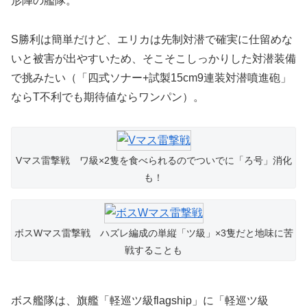
形陣の艦隊。
S勝利は簡単だけど、エリカは先制対潜で確実に仕留めな
いと被害が出やすいため、そこそこしっかりした対潜装備
で挑みたい（「四式ソナー+試製15cm9連装対潜噴進砲」
ならT不利でも期待値ならワンパン）。
Vマス雷撃戦 ワ級×2隻を食べられるのでついでに「ろ号」消化
も！
ボスWマス雷撃戦 ハズレ編成の単縦「ツ級」×3隻だと地味に苦
戦することも
ボス艦隊は、旗艦「軽巡ツ級flagship」に「軽巡ツ級