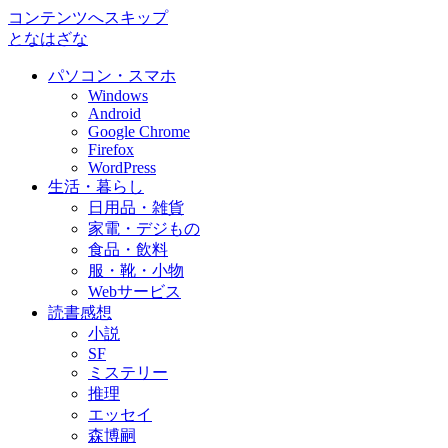
コンテンツへスキップ
となはざな
パソコン・スマホ
Windows
Android
Google Chrome
Firefox
WordPress
生活・暮らし
日用品・雑貨
家電・デジもの
食品・飲料
服・靴・小物
Webサービス
読書感想
小説
SF
ミステリー
推理
エッセイ
森博嗣