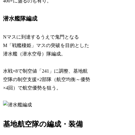
400+に盛るのも有り。
潜水艦隊編成
Nマスに到達するうえで鬼門となる
M「戦艦棲姫」マスの突破を目的とした
潜水艦（潜水空母）隊編成。
水戦×8で制空値「241」に調整、基地航
空隊の制空支援×2部隊（航空均衡～優勢
×4回）で航空優勢を狙う。
基地航空隊の編成・装備