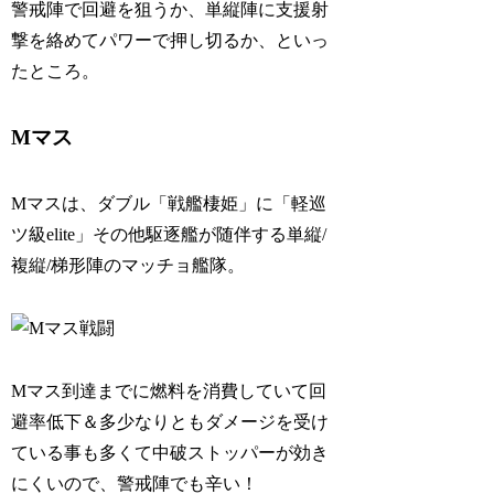
警戒陣で回避を狙うか、単縦陣に支援射
撃を絡めてパワーで押し切るか、といっ
たところ。
Mマス
Mマスは、ダブル「戦艦棲姫」に「軽巡
ツ級elite」その他駆逐艦が随伴する単縦/
複縦/梯形陣のマッチョ艦隊。
Mマス到達までに燃料を消費していて回
避率低下＆多少なりともダメージを受け
ている事も多くて中破ストッパーが効き
にくいので、警戒陣でも辛い！