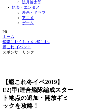
法月綸太郎
娯楽・エンタメ
映画・ドラマ
アニメ
ゲーム
PR
ホーム
艦隊これくしょん -艦これ-
艦これ イベント
スポンサーリンク
【艦これ冬イベ2019】
E2(甲)連合艦隊編成スター
ト地点の追加・開放ギミ
ックを攻略！