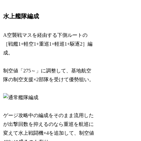
水上艦隊編成
A空襲戦マスを経由する下側ルートの
［戦艦1+軽空1+重巡1+軽巡1+駆逐2］編
成。
制空値「275～」に調整して、基地航空
隊の制空支援×2部隊を受けて優勢狙い。
ゲージ攻略中の編成をそのまま流用した
が出撃回数を抑えるのなら重巡を航巡に
変えて水上戦闘機×4を追加して、制空値