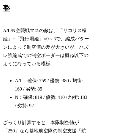
整
A/L/N空襲戦マスの敵は、「リコリス棲
姫」+「飛行場姫」×0～3で、編成パター
ンによって制空値の差が大きいが、ハズ
レ強編成での制空ボーダーは概ね以下の
ようになっている模様。
A/L：確保: 759 / 優勢: 380 / 均衡:
169 / 劣勢: 85
N：確保: 819 / 優勢: 410 / 均衡: 183
/ 劣勢: 92
ざっくり計算すると、本隊制空値が
「250」なら基地航空隊の制空支援「航