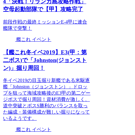
4「決戦！リランカ島攻略作戦」
空母起動部隊で【甲】攻略完了
前段作戦の最終ミッションE-4甲に連合
艦隊で突撃！
艦これ イベント
【艦これ冬イベ2019】E3(甲：第
二ボス)で「Johnston(ジョンスト
ン)」掘り周回！
冬イベ2019の目玉掘り新艦である米駆逐
艦「Johnston（ジョンストン）」ドロッ
プを狙って海域攻略後のE3甲の第二ゲー
ジボスで掘り周回！資材消費が激しく、
道中突破とボスS勝利のバランスを取っ
た編成・装備構成が難しい掘りになって
いるようです。
艦これ イベント