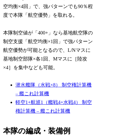
空均衡×4回」で、強パターンでも90％程
度で本隊「航空優勢」を取れる。
本隊制空値が「400+」なら基地航空隊の
制空支援「航空均衡×1回」で強パターン
航空優勢が可能となるので、L/Nマスに
基地制空部隊×各1回、Mマスに［陸攻
×4］を集中なども可能。
潜水艦隊（水戦×8） 制空権計算機
– 艦これ計算機
軽空1+航巡1（艦戦4+水戦4） 制空
権計算機 – 艦これ計算機
本隊の編成・装備例