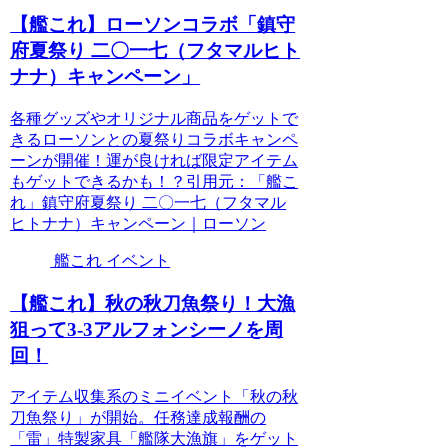
【艦これ】ローソンコラボ「鎮守
府夏祭り 二〇一七（フタマルヒト
ナナ）キャンペーン」
各種グッズやオリジナル商品をゲットで
きるローソンとの夏祭りコラボキャンペ
ーンが開催！運が良ければ限定アイテム
もゲットできるかも！？引用元：「艦こ
れ」鎮守府夏祭り 二〇一七（フタマル
ヒトナナ）キャンペーン｜ローソン
艦これ イベント
【艦これ】秋の秋刀魚祭り！大漁
狙って3-3アルフォンシーノを周
回！
アイテム収集系のミニイベント「秋の秋
刀魚祭り」が開始。任務達成報酬の
「雷」特製家具「艦隊大漁旗」をゲット