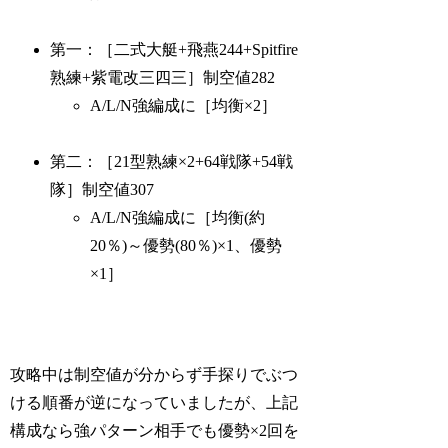
第一：［二式大艇+飛燕244+Spitfire
熟練+紫電改三四三］制空値282
A/L/N強編成に［均衡×2］
第二：［21型熟練×2+64戦隊+54戦
隊］制空値307
A/L/N強編成に［均衡(約
20％)～優勢(80％)×1、優勢
×1］
攻略中は制空値が分からず手探りでぶつ
ける順番が逆になっていましたが、上記
構成なら強パターン相手でも優勢×2回を