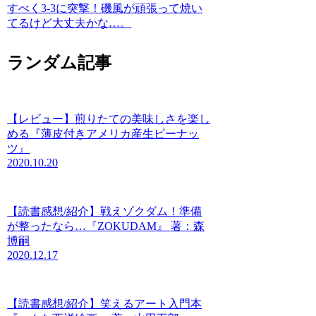
すべく3-3に突撃！磯風が頑張って焼い
てるけど大丈夫かな…。
ランダム記事
【レビュー】煎りたての美味しさを楽し
める『薄皮付きアメリカ産生ピーナッ
ツ』
2020.10.20
【読書感想/紹介】戦えゾクダム！準備
が整ったなら…『ZOKUDAM』 著：森
博嗣
2020.12.17
【読書感想/紹介】笑えるアート入門本