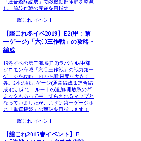
「連合艦隊編成」で敵機動部隊群を撃滅
し、前段作戦の完遂を目指す！
艦これ イベント
【艦これ冬イベ2019】E2(甲：第
一ゲージ)「六〇三作戦」の攻略・
編成
19冬イベの第二海域(E-2)ラバウル/中部
ソロモン海域「六〇三作戦」の戦力第一
ゲージを攻略！E1から難易度が大きく上
昇。2本の戦力ゲージ(通常編成＆連合編
成)に加えて、ルートの追加/開放系のギ
ミックもあって手こずらされるマップと
なっていましたが、まずは第一ゲージボ
ス「重巡棲姫」の撃破を目指します！
艦これ イベント
【艦これ2015春イベント】E-