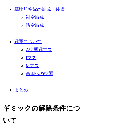
基地航空隊の編成・装備
制空編成
防空編成
戦闘について
A空襲戦マス
Iマス
Mマス
基地への空襲
まとめ
ギミックの解除条件につ
いて