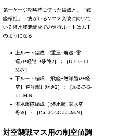
第一ゲージ攻略時に使った編成と、「戦
艦棲姫」×2隻がいるMマス突破に向いて
いる潜水艦隊編成での進行ルートは以下
のようになる。
上ルート編成［(重巡+航巡+雷
巡)3+軽巡1+駆逐2］：［D-F-G-I-L-
M-N］
下ルート編成［(戦艦+巡洋艦)2+軽
空1+巡洋艦1+駆逐2］：［A-B-F-G-
I-L-M-N］
潜水艦隊編成［(潜水艦+潜水空
母)6］：［D-C-F-E-G-I-L-M-N］
対空襲戦マス用の制空値調