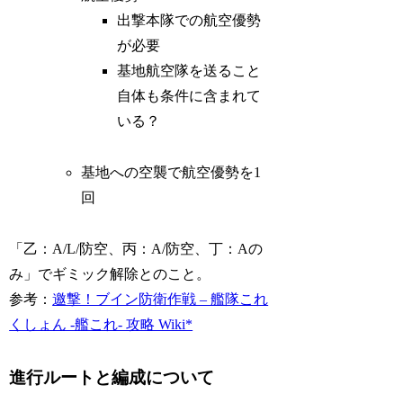
出撃本隊での航空優勢
が必要
基地航空隊を送ること
自体も条件に含まれて
いる？
基地への空襲で航空優勢を1
回
「乙：A/L/防空、丙：A/防空、丁：Aの
み」でギミック解除とのこと。
参考
：
邀撃！ブイン防衛作戦 – 艦隊これ
くしょん -艦これ- 攻略 Wiki*
進行ルートと編成について