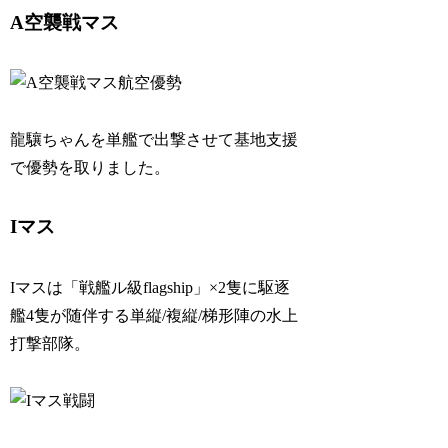
A空襲戦マス
龍驤ちゃんを単艦で出撃させて基地支援
で優勢を取りました。
Iマス
Iマスは「戦艦ル級flagship」×2隻に駆逐
艦4隻が随伴する単縦/複縦/梯形陣の水上
打撃部隊。