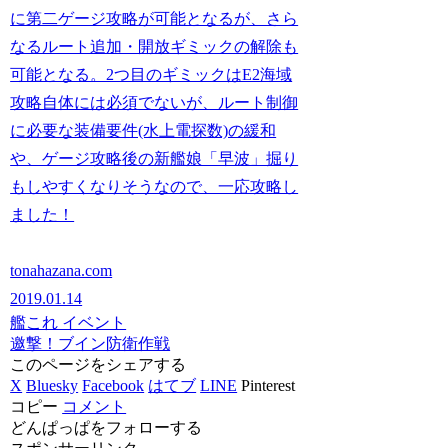
に第二ゲージ攻略が可能となるが、さら
なるルート追加・開放ギミックの解除も
可能となる。2つ目のギミックはE2海域
攻略自体には必須でないが、ルート制御
に必要な装備要件(水上電探数)の緩和
や、ゲージ攻略後の新艦娘「早波」掘り
もしやすくなりそうなので、一応攻略し
ました！
tonahazana.com
2019.01.14
艦これ イベント
邀撃！ブイン防衛作戦
このページをシェアする
X
Bluesky
Facebook
はてブ
LINE
Pinterest
コピー
コメント
どんぱっぱをフォローする