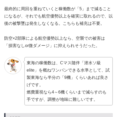
最終的に周回を重ねていくと稼働数が「5」まで減ること
になるが、それでも航空優勢以上を確実に取れるので、以
後の被撃墜は発生しなくなる。こちらも補充は不要。
防空×2部隊による航空優勢以上なら、空襲での被害は
「損害なしor微ダメージ」に抑えられそうだった。
東海の稼働数は、Cマス随伴「潜水ソ級
elite」を概ねワンパンできる水準として、試
製東海なら半分の「9機」くらいあれば良さ
げです。
燃費重視なら4～6機くらいまで減らすのも
手ですが、調整が地味に難しいです。