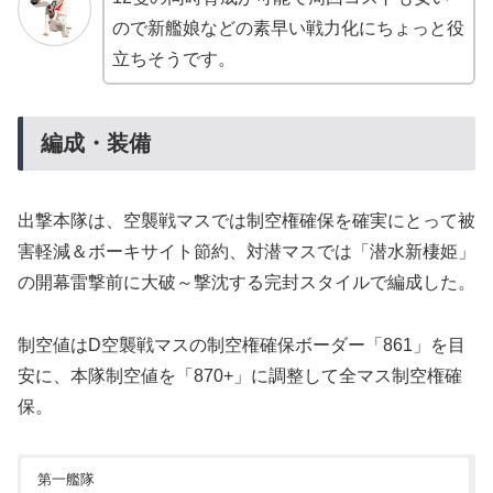
ので新艦娘などの素早い戦力化にちょっと役
立ちそうです。
編成・装備
出撃本隊は、空襲戦マスでは制空権確保を確実にとって被
害軽減＆ボーキサイト節約、対潜マスでは「潜水新棲姫」
の開幕雷撃前に大破～撃沈する完封スタイルで編成した。
制空値はD空襲戦マスの制空権確保ボーダー「861」を目
安に、本隊制空値を「870+」に調整して全マス制空権確
保。
第一艦隊