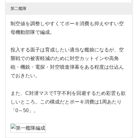
第二艦隊
制空値を調整しやすくてボーキ消費も抑えやすい空
母機動部隊で編成。
投入する面子は育成したい適当な艦娘になるが、空
襲戦での被害軽減のために対空カットインや高角
砲・機銃・電探・対空噴進弾幕をある程度は仕込ん
でおきたい。
また、C対潜マスでT字不利を回避するため彩雲も欲
しいところ。この構成だとボーキ消費は1周あたり
「0～50」。