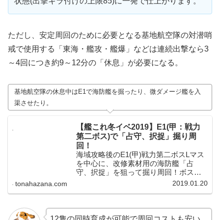
状態(出撃キラ付けの上限85)に一発で仕上がります。
ただし、安定周回のために必要となる基地航空隊の対潜哨
戒で使用する「東海・艦攻・艦爆」などは連続出撃なら3
～4回につき約9～12分の「休息」が必要になる。
基地航空隊の休息中はE1で海防艦を掘ったり、微ダメージ艦を入
渠させたり。
【艦これ冬イベ2019】E1(甲：戦力
第二ボス)で「占守、択捉」掘り周
回！
海域攻略後のE1(甲)戦力第二ボスLマス
を中心に、改修素材用の海防艦「占
守、択捉」を狙って掘り周回！ボス
「深海雨雲姫」が中々の堅さとなって
2019.01.20
tonahazana.com
いますが、友軍艦隊の実装などもあっ
て、特効艦編成で挑めばサクサク周回
＆安定S勝利を狙えるようでした！
12隻の同時育成が可能で周回コストも安い