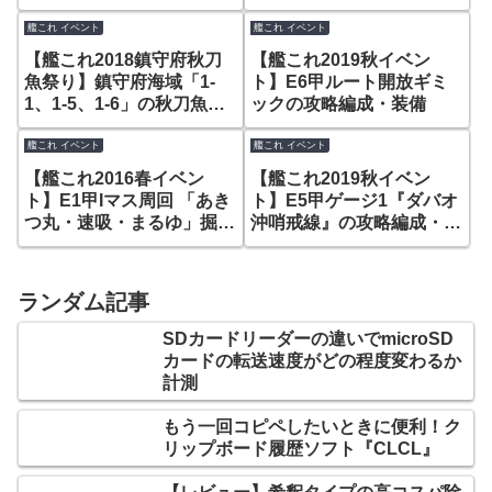
力で攻略！
り周回！
艦これ イベント
艦これ イベント
【艦これ2018鎮守府秋刀
【艦これ2019秋イベン
魚祭り】鎮守府海域「1-
ト】E6甲ルート開放ギミ
1、1-5、1-6」の秋刀魚掘
ックの攻略編成・装備
り周回編成！
艦これ イベント
艦これ イベント
【艦これ2016春イベン
【艦これ2019秋イベン
ト】E1甲Iマス周回 「あき
ト】E5甲ゲージ1『ダバオ
つ丸・速吸・まるゆ」掘り
沖哨戒線』の攻略編成・装
作戦！
備
ランダム記事
SDカードリーダーの違いでmicroSD
カードの転送速度がどの程度変わるか
計測
もう一回コピペしたいときに便利！ク
リップボード履歴ソフト『CLCL』