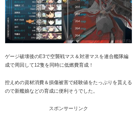
ゲージ破壊後のE3で空襲戦マス＆対潜マスを連合艦隊編
成で周回して12隻を同時に低燃費育成！
控えめの資材消費＆損傷被害で経験値をたっぷりを貰える
ので新艦娘などの育成に便利そうでした。
スポンサーリンク