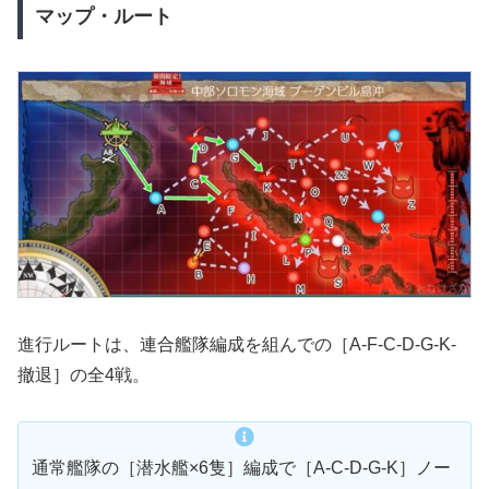
マップ・ルート
進行ルートは、連合艦隊編成を組んでの［A-F-C-D-G-K-
撤退］の全4戦。
通常艦隊の［潜水艦×6隻］編成で［A-C-D-G-K］ノー