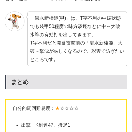
「潜水新棲姫(甲)」は、T字不利の中破状態
でも装甲50程度の味方駆逐などに中～大破
水準の有効打を出してきます。
T字不利だと開幕雷撃前の「潜水新棲姫」大
破～撃沈が厳しくなるので、彩雲で防ぎたい
ところです。
まとめ
自分的周回難易度：
★
☆☆☆☆
出撃：K到達47、撤退1