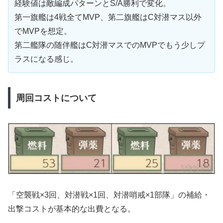
経験値は敵編成パターンとS/A勝利で変化。
第一旗艦は4戦全てMVP、第二旗艦はC対潜マス以外
でMVPを想定。
第二艦隊の随伴艦はC対潜マスでのMVPでもう少しプ
ラスになる感じ。
周回コストについて
「空襲戦×3回、対潜戦×1回、対潜哨戒×1部隊」の補給・
出撃コストが基本的な出費となる。