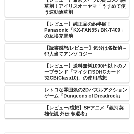
【レビュー】希釈タイプの高コスパ除
草剤！アイリスオーヤマ「うすめて使
う速効除草剤」
【レビュー】純正品の約半額！
Panasonic「KX-FAN55 / BK-T409」
の互換充電池
【読書感想/レビュー】気分は名探偵 –
犯人当てアンソロジー
【レビュー】送料無料1000円以下のノ
ーブランド「マイクロSDHCカード
32GB(Class10)」の使用感想
レトロな雰囲気の2Dパズルアクション
ゲーム『Dungeons of Dreadrock』
【レビュー/感想】SFアニメ『銀河英
雄伝説 外伝 奪還者』