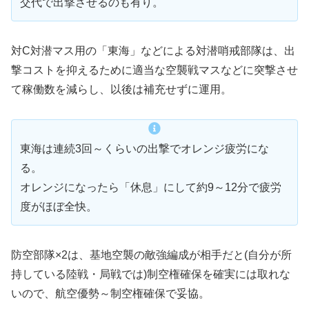
交代で出撃させるのも有り。
対C対潜マス用の「東海」などによる対潜哨戒部隊は、出
撃コストを抑えるために適当な空襲戦マスなどに突撃させ
て稼働数を減らし、以後は補充せずに運用。
東海は連続3回～くらいの出撃でオレンジ疲労にな
る。
オレンジになったら「休息」にして約9～12分で疲労
度がほぼ全快。
防空部隊×2は、基地空襲の敵強編成が相手だと(自分が所
持している陸戦・局戦では)制空権確保を確実には取れな
いので、航空優勢～制空権確保で妥協。