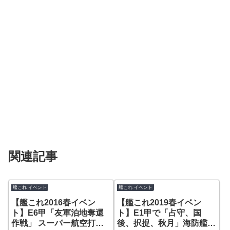
関連記事
艦これ イベント
艦これ イベント
【艦これ2016春イベン
【艦これ2019春イベン
ト】E6甲「友軍泊地奪還
ト】E1甲で「占守、国
作戦」 スーパー航空打撃
後、択捉、秋月」海防艦掘