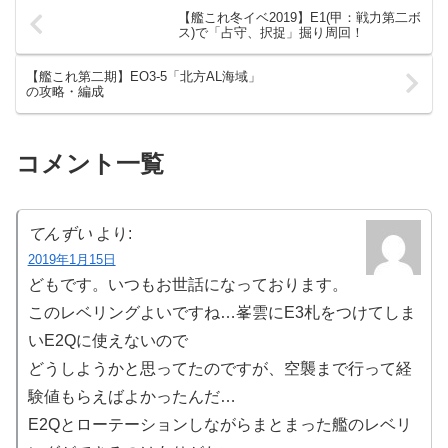
【艦これ冬イベ2019】E1(甲：戦力第二ボ
ス)で「占守、択捉」掘り周回！
【艦これ第二期】EO3-5「北方AL海域」
の攻略・編成
コメント一覧
てんずい
より:
2019年1月15日
どもです。いつもお世話になっております。
このレベリングよいですね…峯雲にE3札をつけてしま
いE2Qに使えないので
どうしようかと思ってたのですが、空襲まで行って経
験値もらえばよかったんだ…
E2Qとローテーションしながらまとまった艦のレベリ