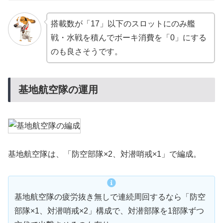
基地航空隊の対潜哨戒でC対潜マスの随伴艦を処理し
て、第二艦隊の対潜要員で「潜水新棲姫」を開幕雷
搭載数が「17」以下のスロットにのみ艦
撃前に大破～撃沈して無力化するので、「先制対潜
戦・水戦を積んでボーキ消費を「0」にする
×4～5」を組み込んだ。
のも良さそうです。
あとは適当に対空装備などを積んでおけば良さそ
基地航空隊の運用
う。
基地航空隊は、「防空部隊×2、対潜哨戒×1」で編成。
基地航空隊の疲労抜き無しで連続周回するなら「防空
部隊×1、対潜哨戒×2」構成で、対潜部隊を1部隊ずつ