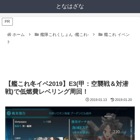
となはざな
PR
ホーム
艦隊これくしょん -艦これ-
艦これ イベン
ト
【艦これ冬イベ2019】E3(甲：空襲戦＆対潜
戦)で低燃費レベリング周回！
2019.01.13
2019.01.20