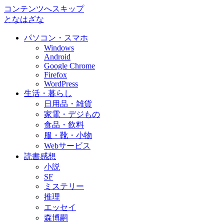
コンテンツへスキップ
となはざな
パソコン・スマホ
Windows
Android
Google Chrome
Firefox
WordPress
生活・暮らし
日用品・雑貨
家電・デジもの
食品・飲料
服・靴・小物
Webサービス
読書感想
小説
SF
ミステリー
推理
エッセイ
森博嗣