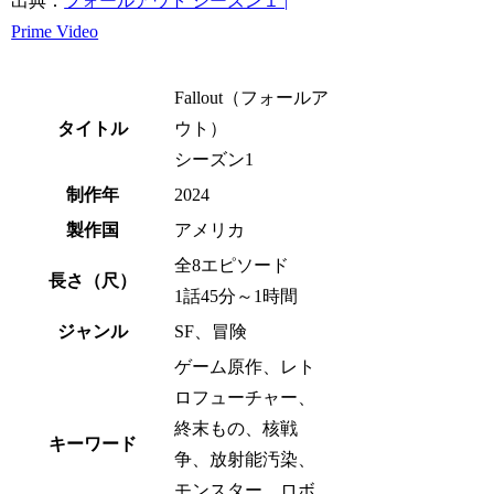
出典：
フォールアウト シーズン１ |
Prime Video
Fallout（フォールア
タイトル
ウト）
シーズン1
制作年
2024
製作国
アメリカ
全8エピソード
長さ（尺）
1話45分～1時間
ジャンル
SF、冒険
ゲーム原作、レト
ロフューチャー、
終末もの、核戦
キーワード
争、放射能汚染、
モンスター、ロボ