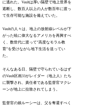
に逃れた。Vaultは厚い隔壁で地上世界を
遮断し、数百人以上の人が数百年に渡っ
て生存可能な施設を備えていた。
Vaultの人々は、地上の放射線レベルが下
がった暁に偉大なるアメリカを再興すべ
く、数世代に渡って”高度なモラル教
育”を受けながら地下生活を送ってい
た。
そんなある日、隔壁で守られているはず
のVault区画33がレイダー（地上人）たち
に襲撃され、責任者である監督官マクレ
ーンが地上に拉致されてしまう。
監督官の娘ルーシーは、父を奪還すべく