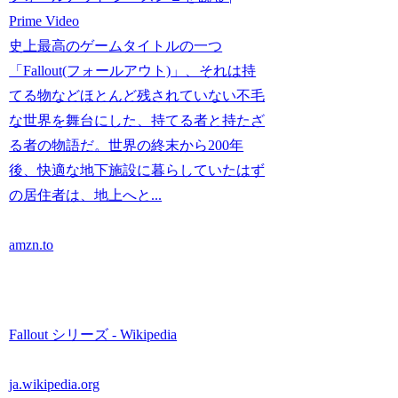
Prime Video
史上最高のゲームタイトルの一つ
「Fallout(フォールアウト)」、それは持
てる物などほとんど残されていない不毛
な世界を舞台にした、持てる者と持たざ
る者の物語だ。世界の終末から200年
後、快適な地下施設に暮らしていたはず
の居住者は、地上へと...
amzn.to
Fallout シリーズ - Wikipedia
ja.wikipedia.org