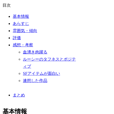
目次
基本情報
あらすじ
雰囲気・傾向
評価
感想・考察
血湧き肉躍る
ルーシーのタフネスとポジテ
ィブ
SFアイテムが面白い
連想した作品
まとめ
基本情報