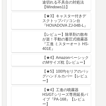
途切れる不具合の対処法
【Windows11】
【★3】キャスター付きデ
スクトップパソコン台
『HOVADOVA ZJ-04B-L』
【レビュー】除草剤の散布
が楽！手動の蓄圧式噴霧器
『工進 ミスターオート HS-
401E』
【★4】Amazonベーシック
のMサイズ枕【レビュー】
【★5】100均セリアのバッ
グハンドルカバー【レビュ
ー】
【★4】工進の噴霧器
HS/GTシリーズ専用延長パ
イプ『PA-168』【レビュ
ー】