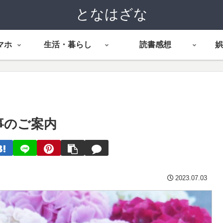
となはざな
マホ
生活・暮らし
読書感想
娯
事のご案内
2023.07.03