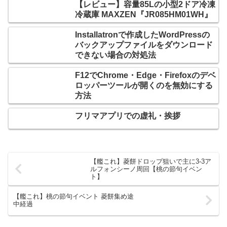
【レビュー】容量85Lの小型2ドア冷凍
冷蔵庫 MAXZEN『JR085HM01WH』
Installatronで作成したWordPressの
バックアップファイルをダウンロード
できない場合の対処法
F12でChrome・Edge・Firefoxのデベ
ロッパーツールが開くのを無効にする
方法
フリマアプリでの虚礼・挨拶
【艦これ】菱餅ドロップ狙いで主に3-3ア
ルフォンシーノ周回【桃の節句イベン
ト】
【艦これ】桃の節句イベント 菱餅集め途
中経過