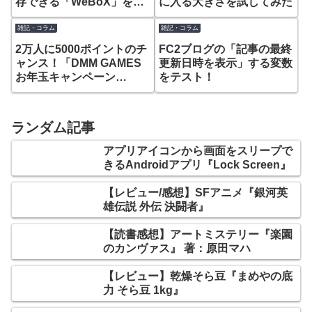
存できる「WeBoX」を試
に入る大きさを試してみた
してみた
雑記・コラム
雑記・コラム
2万人に5000ポイントのチ
FC2ブログの「記事の最終
ャンス！「DMM GAMES
更新日時を表示」する変数
お年玉キャンペーン
をテスト！
(2018)」
ランダム記事
アプリアイコンから画面をスリープで
きるAndroidアプリ『Lock Screen』
【レビュー/感想】SFアニメ『銀河英
雄伝説 外伝 決闘者』
【読書感想】アートミステリー『楽園
のカンヴァス』 著：原田マハ
【レビュー】乾燥そら豆『まめやの底
力 そら豆 1kg』