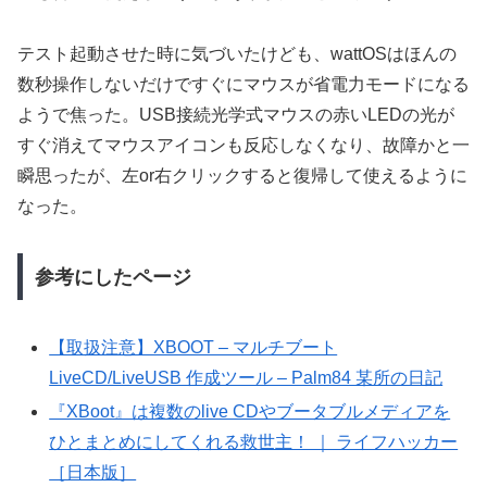
テスト起動させた時に気づいたけども、wattOSはほんの
数秒操作しないだけですぐにマウスが省電力モードになる
ようで焦った。USB接続光学式マウスの赤いLEDの光が
すぐ消えてマウスアイコンも反応しなくなり、故障かと一
瞬思ったが、左or右クリックすると復帰して使えるように
なった。
参考にしたページ
【取扱注意】XBOOT – マルチブート
LiveCD/LiveUSB 作成ツール – Palm84 某所の日記
『XBoot』は複数のlive CDやブータブルメディアを
ひとまとめにしてくれる救世主！ ｜ ライフハッカー
［日本版］