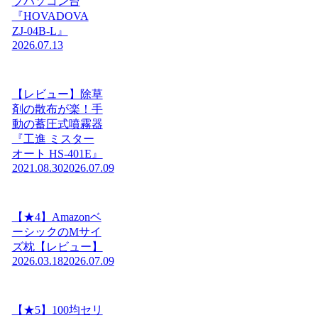
プパソコン台
『HOVADOVA
ZJ-04B-L』
2026.07.13
【レビュー】除草
剤の散布が楽！手
動の蓄圧式噴霧器
『工進 ミスター
オート HS-401E』
2021.08.30
2026.07.09
【★4】Amazonベ
ーシックのMサイ
ズ枕【レビュー】
2026.03.18
2026.07.09
【★5】100均セリ