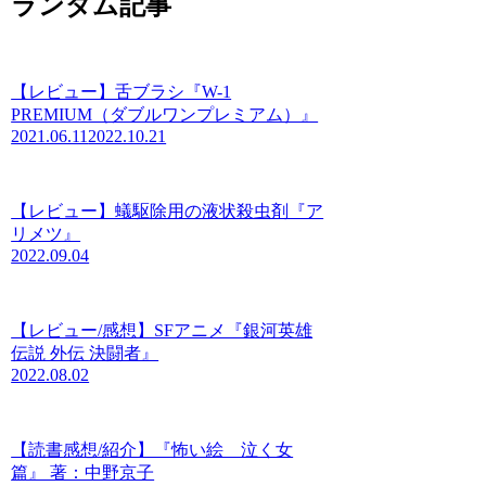
ランダム記事
【レビュー】舌ブラシ『W-1
PREMIUM（ダブルワンプレミアム）』
2021.06.11
2022.10.21
【レビュー】蟻駆除用の液状殺虫剤『ア
リメツ』
2022.09.04
【レビュー/感想】SFアニメ『銀河英雄
伝説 外伝 決闘者』
2022.08.02
【読書感想/紹介】『怖い絵 泣く女
篇』 著：中野京子