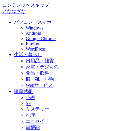
コンテンツへスキップ
となはざな
パソコン・スマホ
Windows
Android
Google Chrome
Firefox
WordPress
生活・暮らし
日用品・雑貨
家電・デジもの
食品・飲料
服・靴・小物
Webサービス
読書感想
小説
SF
ミステリー
推理
エッセイ
森博嗣