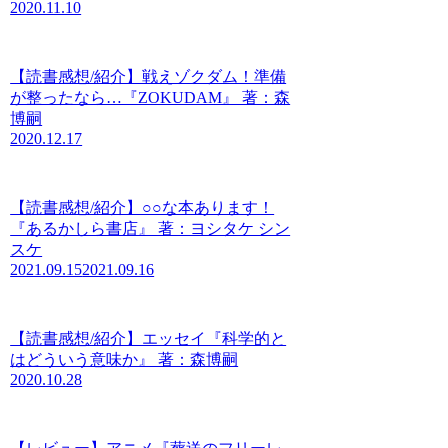
2020.11.10
【読書感想/紹介】戦えゾクダム！準備
が整ったなら…『ZOKUDAM』 著：森
博嗣
2020.12.17
【読書感想/紹介】○○な本あります！
『あるかしら書店』 著：ヨシタケ シン
スケ
2021.09.15
2021.09.16
【読書感想/紹介】エッセイ『科学的と
はどういう意味か』 著：森博嗣
2020.10.28