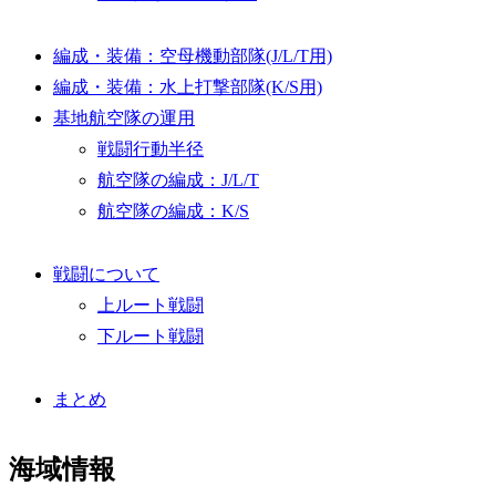
編成・装備：空母機動部隊(J/L/T用)
編成・装備：水上打撃部隊(K/S用)
基地航空隊の運用
戦闘行動半径
航空隊の編成：J/L/T
航空隊の編成：K/S
戦闘について
上ルート戦闘
下ルート戦闘
まとめ
海域情報