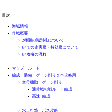
目次
海域情報
作戦概要
2種類の識別札について
E4での史実艦・特効艦について
E4攻略の流れ
マップ・ルート
編成・装備：ゲージ削り＆本攻略用
空母機動：ゲージ削り
通常戦×3戦ルート編成
高速+編成
水上打撃：ボス攻略