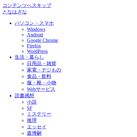
コンテンツへスキップ
となはざな
パソコン・スマホ
Windows
Android
Google Chrome
Firefox
WordPress
生活・暮らし
日用品・雑貨
家電・デジもの
食品・飲料
服・靴・小物
Webサービス
読書感想
小説
SF
ミステリー
推理
エッセイ
森博嗣