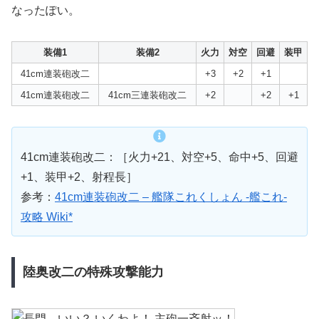
なったぽい。
装備1
装備2
火力
対空
回避
装甲
41cm連装砲改二
+3
+2
+1
41cm連装砲改二
41cm三連装砲改二
+2
+2
+1
41cm連装砲改二：［火力+21、対空+5、命中+5、回避
+1、装甲+2、射程長］
参考：
41cm連装砲改二 – 艦隊これくしょん -艦これ-
攻略 Wiki*
陸奥改二の特殊攻撃能力