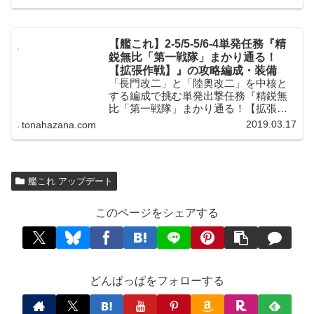
のボスS勝利が必要となりそこそこの難
易度ですが、選択式の報酬で「試製
46cm連装砲」や「試製南山」なども手
に入る任務となっています。
【艦これ】2-5/5-5/6-4単発任務『精
鋭無比「第一戦隊」まかり通る！
【拡張作戦】』の攻略編成・装備
「長門改二」と「陸奥改二」を中核と
する編成で挑む単発出撃任務『精鋭無
比「第一戦隊」まかり通る！【拡張作
戦】』を攻略！2-5/5-5/6-4で各1回のボ
2019.03.17
tonahazana.com
スS勝利を必要とする高難易度任務です
が、達成の暁には「46cm連装砲改二」
や「試製46cm連装砲」などのレア装備
が入手できます。
艦これ アップデート
このページをシェアする
どんぱっぱをフォローする