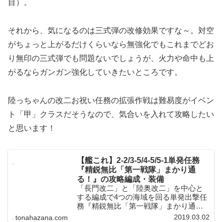
目）。
それから、気になるのは三式弾の改修効果ですな～。対空
がちょっと上がるだけくらいなら無強化でもこれまでどお
り無印の三式弾でも問題ないでしょうが、火力や命中も上
がるならガンガン強化していきたいところです。
陸っちゃんの改二お祝い任務の拡張作戦は難易度がイベン
ト「甲」クラスだそうなので、気合いを入れて攻略したい
と思います！
【艦これ】2-2/3-5/4-5/5-1単発任務
『精鋭無比「第一戦隊」まかり通
る！』の攻略編成・装備
「長門改二」と「陸奥改二」を中心と
する編成で4つの海域を回る単発出撃任
務『精鋭無比「第一戦隊」まかり通
る！』を攻略！2-2/3-5/4-5/5-1で各1回
2019.03.02
tonahazana.com