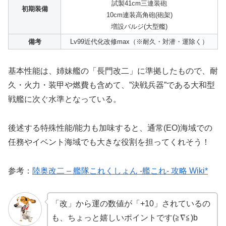
試製41cm三連装砲
初期装備
10cm連装高角砲(砲架)
増設バルジ(大型艦)
備考
Lv99近代化改修max（※耐久・対潜・運除く）
基本性能は、姉妹艦の「長門改二」に準拠したもので、耐
久・火力・装甲や燃費も含めて、”決戦兵器”である大和型
戦艦に次ぐ水準となっている。
後述する特殊性能/能力も加味すると、通常(EO)海域での
任務やイベント海域でも大きな役割を担ってくれそう！
参考：
陸奥改二 – 艦隊これくしょん -艦これ- 攻略 Wiki*
「改」から運の数値が「+10」されているの
も、ちょっと嬉しいポイントです(≧∇≦)b