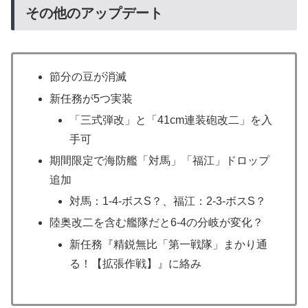
その他のアップデート
節分の豆が消滅
新任務が5つ実装
「三式弾改」と「41cm連装砲改二」を入
手可
期間限定で海防艦「対馬」「福江」ドロップ
追加
対馬：1-4-ボスS？、福江：2-3-ボスS？
陸奥改二を含む艦隊だと6-4の分岐が変化？
新任務『精鋭無比「第一戦隊」まかり通
る！【拡張作戦】』に絡み