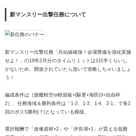
新マンスリー出撃任務について
新マンスリー出撃任務「兵站線確保！会場警備を強化実施
せよ！」の19年2月分のタイムリミットは1日半くらいし
かないため、開放されていたら急いで攻略しちゃいましょ
う！
編成条件は［旗艦軽空or軽巡級+(駆逐+海防)3+自由枠
2］、任務海域＆勝利条件は「1-2、1-3、1-4、2-1」で各1
回のボスS勝利(？)となっている模様。
選択報酬で「改修資材×2」や「伊良湖×1」が貰える低難