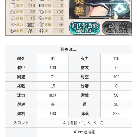
陸奥改二
耐久
91
火力
118
装甲
109
雷装
0
回避
71
対空
102
搭載
15
対潜
0
速力
低速
索敵
56
射程
長
運
16
燃料
180
弾薬
225
スロット
4（搭載：2、3、3、7）
41cm連装砲