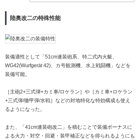
陸奥改二の特殊性能
装備適性として「51cm連装砲系、特二式内火艇、
WG42(Wurfgerät 42)、カ号観測機、水上戦闘機」などを
装備可能。
［主砲2+三式弾+カミ車/ロケラン］や［カミ車+ロケラン
+三式弾/徹甲弾/水戦］などの対地特化な特効構成も使え
るようになった。
また、「41cm連装砲改二」を積むことで装備ボーナスに
よる火力・対空・回避・装甲補正などを得られるようにも