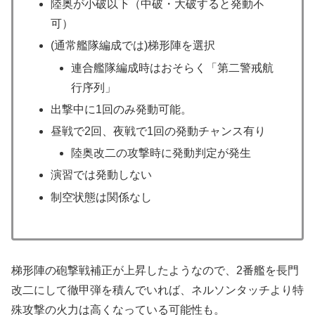
陸奥が小破以下（中破・大破すると発動不
可）
(通常艦隊編成では)梯形陣を選択
連合艦隊編成時はおそらく「第二警戒航
行序列」
出撃中に1回のみ発動可能。
昼戦で2回、夜戦で1回の発動チャンス有り
陸奥改二の攻撃時に発動判定が発生
演習では発動しない
制空状態は関係なし
梯形陣の砲撃戦補正が上昇したようなので、2番艦を長門
改二にして徹甲弾を積んでいれば、ネルソンタッチより特
殊攻撃の火力は高くなっている可能性も。