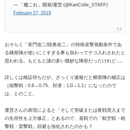
— 「艦これ」開発/運営 (@KanColle_STAFF)
February 27, 2019
おそらく「長門改二/陸奥改二」の特殊攻撃発動条件であ
る梯形陣が使いにくすぎる事も加わってテコ入れされたと
思われる。もともと謎の多い微妙な陣形だったけれど…。
詳しくは検証待ちだが、ざっくり速報だと梯形陣の補正は
［砲撃戦：0.6→0.75、対潜：1.0→1.1］になったので
は、とのこと。
運営さんの表現によると「そして突破または夜戦突入まで
の生存性を上方修正」とあるので、昼戦での「航空戦・砲
撃戦・雷撃戦」回避も強化されたのかも？