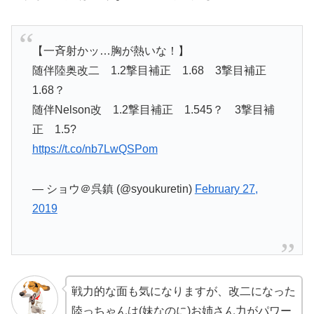
【一斉射かッ…胸が熱いな！】
随伴陸奥改二 1.2撃目補正 1.68 3撃目補正
1.68？
随伴Nelson改 1.2撃目補正 1.545？ 3撃目補
正 1.5?
https://t.co/nb7LwQSPom
— ショウ＠呉鎮 (@syoukuretin)
February 27,
2019
戦力的な面も気になりますが、改二になった
陸っちゃんは(妹なのに)お姉さん力がパワー