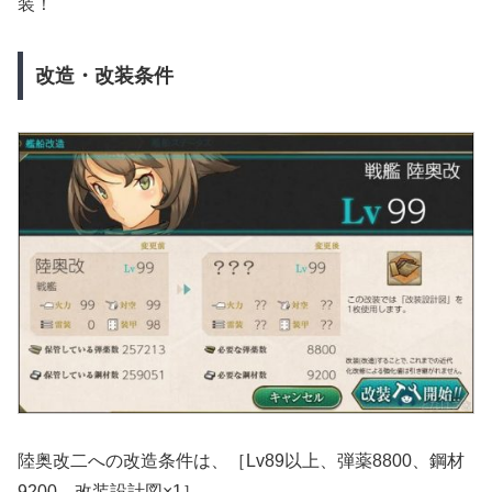
装！
改造・改装条件
陸奥改二への改造条件は、［Lv89以上、弾薬8800、鋼材
9200、改装設計図×1］。