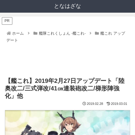
となはざな
PR
ホーム
艦隊これくしょん -艦これ-
艦これ アップ
デート
【艦これ】2019年2月27日アップデート「陸
奥改二/三式弾改/41㎝連装砲改二/梯形陣強
化」他
2019.02.28
2019.03.01