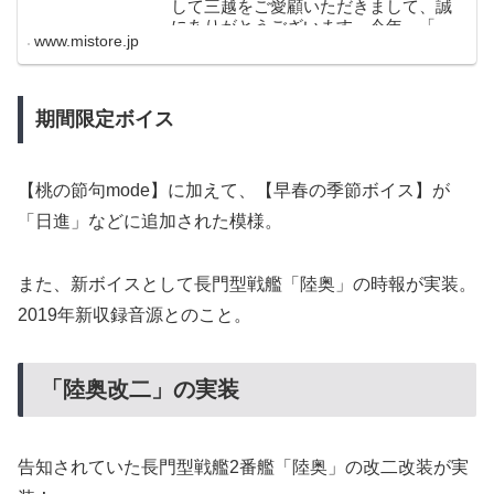
して三越をご愛顧いただきまして、誠
にありがとうございます。今年、「艦
www.mistore.jp
これ」10周年、そして「三越」350周年
を迎えるにあたり、この春、「艦こ
れ」×「三越」コラボ 祝！艦これ10周
年拡張作戦を開催いたします。...
期間限定ボイス
【桃の節句mode】に加えて、【早春の季節ボイス】が
「日進」などに追加された模様。
また、新ボイスとして長門型戦艦「陸奥」の時報が実装。
2019年新収録音源とのこと。
「陸奥改二」の実装
告知されていた長門型戦艦2番艦「陸奥」の改二改装が実