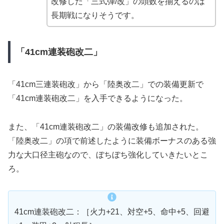
改修した「三式弾/改」の頭数を揃えるのは
長期戦になりそうです。
「41cm連装砲改二」
「41cm三連装砲改」から「陸奥改二」での装備更新で
「41cm連装砲改二」を入手できるようになった。
また、「41cm連装砲改二」の装備改修も追加された。
「陸奥改二」の項で前述したように装備ボーナスのある強
力な大口径主砲なので、ぼちぼち強化していきたいとこ
ろ。
41cm連装砲改二：［火力+21、対空+5、命中+5、回避