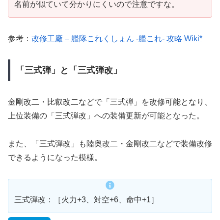
名前が似ていて分かりにくいので注意ですな。
参考：
改修工廠 – 艦隊これくしょん -艦これ- 攻略 Wiki*
「三式弾」と「三式弾改」
金剛改二・比叡改二などで「三式弾」を改修可能となり、
上位装備の「三式弾改」への装備更新が可能となった。
また、「三式弾改」も陸奥改二・金剛改二などで装備改修
できるようになった模様。
三式弾改：［火力+3、対空+6、命中+1］