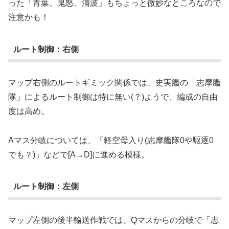
った「青葉、鬼怒、浦波」もちょっと微妙なところなので
注意かも！
ルート制御：右側
マップ右側のルートギミック関係では、史実艦の「志摩艦
隊」によるルート制御は特に無い(？)ようで、編成の自由
度は高め。
Aマス分岐については、「軽空母入り(志摩艦隊0や駆逐0
でも？)」などで[A→D]に進める模様。
ルート制御：左側
マップ左側の後半輸送作戦では、Qマスからの分岐で「志