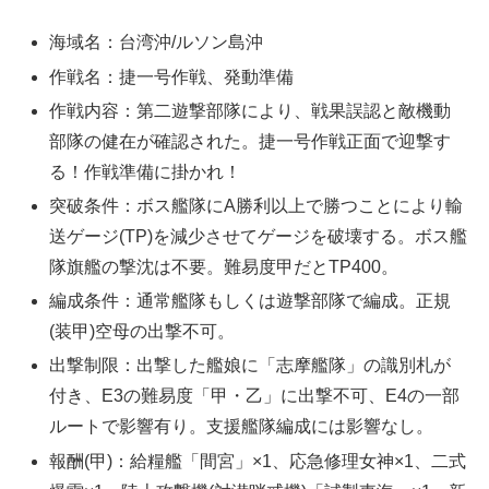
海域名：台湾沖/ルソン島沖
作戦名：捷一号作戦、発動準備
作戦内容：第二遊撃部隊により、戦果誤認と敵機動
部隊の健在が確認された。捷一号作戦正面で迎撃す
る！作戦準備に掛かれ！
突破条件：ボス艦隊にA勝利以上で勝つことにより輸
送ゲージ(TP)を減少させてゲージを破壊する。ボス艦
隊旗艦の撃沈は不要。難易度甲だとTP400。
編成条件：通常艦隊もしくは遊撃部隊で編成。正規
(装甲)空母の出撃不可。
出撃制限：出撃した艦娘に「志摩艦隊」の識別札が
付き、E3の難易度「甲・乙」に出撃不可、E4の一部
ルートで影響有り。支援艦隊編成には影響なし。
報酬(甲)：給糧艦「間宮」×1、応急修理女神×1、二式