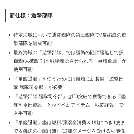
新仕様：遊撃部隊
特定海域において通常艦隊の第三艦隊で7隻編成の遊
撃部隊を編成可能
最終海域の「遊撃部隊」では護衛の随伴艦無しで損
傷艦(大破艦？)を戦場離脱させられる「単艦退避」が
使用可能
「単艦退避」を使うためには旗艦に新装備「遊撃部
隊 艦隊司令部」が必要
「遊撃部隊 艦隊司令部」はE3突破で獲得できる「艦
隊司令部施設」と秋イベ新アイテム「戦闘詳報」で
入手可能
「単艦退避」艦は燃料/弾薬全消費＆1戦につき1隻ま
で＆轟沈の心配は無し(追加ダメージを受ける可能性