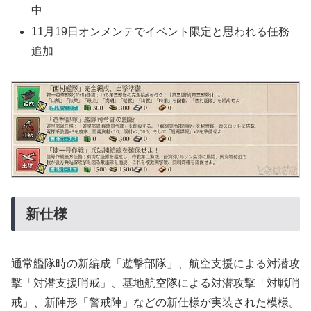
中
11月19日オンメンテでイベント限定と思われる任務
追加
新仕様
通常艦隊時の新編成「遊撃部隊」、航空支援による対潜攻
撃「対潜支援哨戒」、基地航空隊による対潜攻撃「対戦哨
戒」、新陣形「警戒陣」などの新仕様が実装された模様。