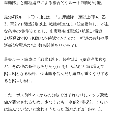
摩艦隊」と艦種編成による複合的なルート制御が可能。
最短4戦ルート[Q→L]には、「志摩艦隊一定以上(甲4、乙
3、丙2？)+駆逐2隻以上+戦艦/軽空無し+低速艦無し」が主
な条件の模様(※ただし、史実艦4の[重巡2+航巡1+雷巡
2+駆逐2]で[Q→K]逸れを確認できたので、軽巡の有無や重
巡/航巡/雷巡の合計数も関係ありかも？)。
最短ルート編成に「戦艦1以下、軽空1以下(※巡洋艦数な
ど、その他の条件もありそう)」を組み込むと1戦増えて
[Q→K]となる模様。低速艦を含んだり編成が重くなりすぎ
ると[Q→I]逸れ。
また、ボス前Nマスからの分岐ではそれなりにマップ索敵
値が要求されるため、少なくとも「水偵2+電探2」くらい
は詰んでいないと逸れそうだった(逸れた(;´д｀)ﾄﾎﾎ…)。