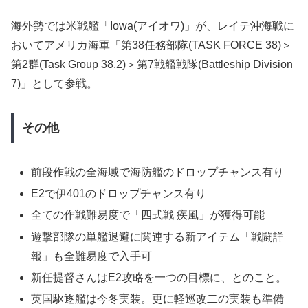
海外勢では米戦艦「Iowa(アイオワ)」が、レイテ沖海戦に
おいてアメリカ海軍「第38任務部隊(TASK FORCE 38)＞
第2群(Task Group 38.2)＞第7戦艦戦隊(Battleship Division
7)」として参戦。
その他
前段作戦の全海域で海防艦のドロップチャンス有り
E2で伊401のドロップチャンス有り
全ての作戦難易度で「四式戦 疾風」が獲得可能
遊撃部隊の単艦退避に関連する新アイテム「戦闘詳
報」も全難易度で入手可
新任提督さんはE2攻略を一つの目標に、とのこと。
英国駆逐艦は今冬実装。更に軽巡改二の実装も準備