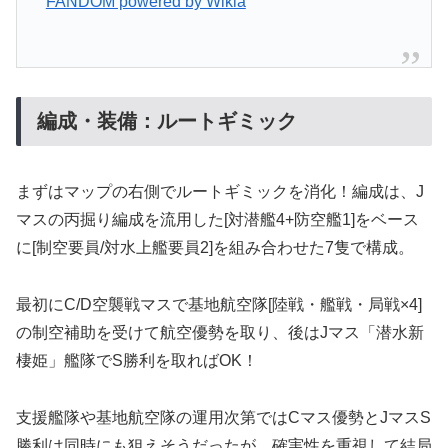
FANDOM powered by Wikia
編成・装備：ルートギミック
まずはマップの右側でルートギミックを消化！編成は、J
マスの丙掘り編成を流用した[対潜艦4+防空艦1]をベース
に[制空要員/対水上艦要員2]を組み合わせた7隻で構成。
最初にC/D空襲戦マスで基地航空隊[陸戦・艦戦・局戦×4]
の制空補助を受けて航空優勢を取り、後はJマス「潜水新
棲姫」艦隊でS勝利を取ればOK！
支援艦隊や基地航空隊の運用次第ではCマス優勢とJマスS
勝利は同時にも狙えそうだったが、確実性を重視して結局