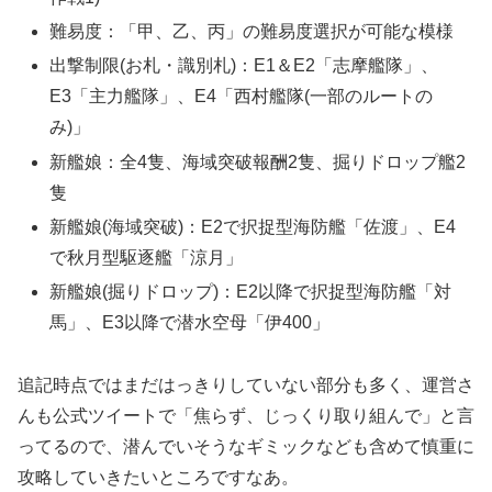
難易度：「甲、乙、丙」の難易度選択が可能な模様
出撃制限(お札・識別札)：E1＆E2「志摩艦隊」、
E3「主力艦隊」、E4「西村艦隊(一部のルートの
み)」
新艦娘：全4隻、海域突破報酬2隻、掘りドロップ艦2
隻
新艦娘(海域突破)：E2で択捉型海防艦「佐渡」、E4
で秋月型駆逐艦「涼月」
新艦娘(掘りドロップ)：E2以降で択捉型海防艦「対
馬」、E3以降で潜水空母「伊400」
追記時点ではまだはっきりしていない部分も多く、運営さ
んも公式ツイートで「焦らず、じっくり取り組んで」と言
ってるので、潜んでいそうなギミックなども含めて慎重に
攻略していきたいところですなあ。