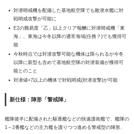
対潜哨戒機を配備した基地航空隊でも敵潜水艦に対
戦哨戒攻撃が可能に
E2の難易度「乙」以上クリア報酬に対潜哨戒機「東
海」。東海は今冬以降の通常海域(任務？)でも獲得可
能
今秋時点では対潜攻撃可能な機体は限られるが今冬
以降に新型も含めて基地航空隊の対潜装備が獲得可
能とのこと
対潜値+7以上の機体で対戦哨戒(対潜攻撃)が可能
新仕様：陣形「警戒陣」
艦隊後半に配備された駆逐艦などの快速護衛艦で、艦隊の
1～2番艦などの主力艦を護りつつ進める警戒型の陣形、