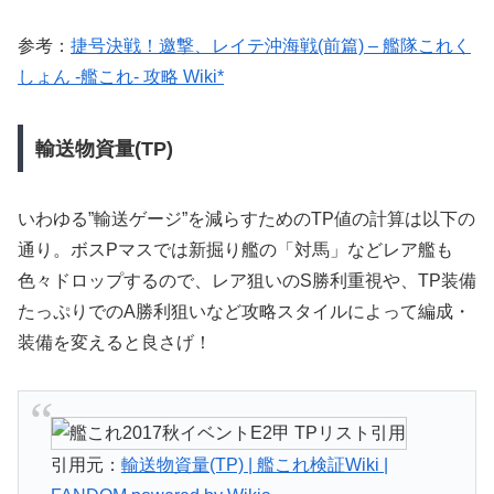
参考：
捷号決戦！邀撃、レイテ沖海戦(前篇) – 艦隊これく
しょん -艦これ- 攻略 Wiki*
輸送物資量(TP)
いわゆる”輸送ゲージ”を減らすためのTP値の計算は以下の
通り。ボスPマスでは新掘り艦の「対馬」などレア艦も
色々ドロップするので、レア狙いのS勝利重視や、TP装備
たっぷりでのA勝利狙いなど攻略スタイルによって編成・
装備を変えると良さげ！
引用元：
輸送物資量(TP) | 艦これ検証Wiki |