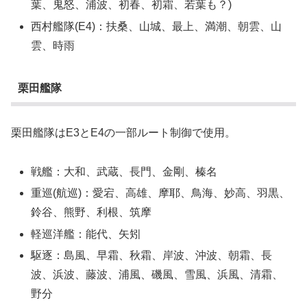
葉、鬼怒、浦波、初春、初霜、若葉も？)
西村艦隊(E4)：扶桑、山城、最上、満潮、朝雲、山
雲、時雨
栗田艦隊
栗田艦隊はE3とE4の一部ルート制御で使用。
戦艦：大和、武蔵、長門、金剛、榛名
重巡(航巡)：愛宕、高雄、摩耶、鳥海、妙高、羽黒、
鈴谷、熊野、利根、筑摩
軽巡洋艦：能代、矢矧
駆逐：島風、早霜、秋霜、岸波、沖波、朝霜、長
波、浜波、藤波、浦風、磯風、雪風、浜風、清霜、
野分