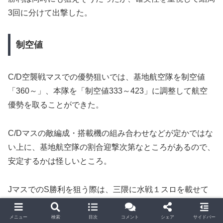
3回に分けて出撃した。
制空値
C/D空襲戦マスでの優勢狙いでは、基地航空隊を制空値
「360～」、本隊を「制空値333～423」に調整して航空
優勢を取ることができた。
C/Dマスの敵編成・搭載機の組み合わせなどが定かではな
い上に、基地航空隊の割合迎撃次第なところがあるので、
安定するかは怪しいところ。
JマスでのS勝利を狙う際は、三隈に水戦１スロを載せて
制空値「43」にしてE/Jマスで弾着観測射撃ができるよう
にした。
メニュー
検索
目次
コメント
シェア
サイドバー