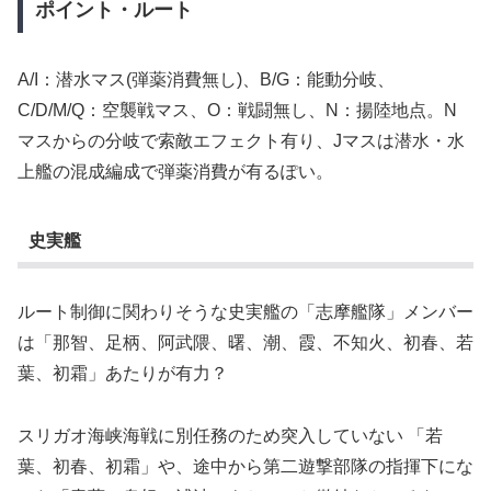
ポイント・ルート
A/I：潜水マス(弾薬消費無し)、B/G：能動分岐、
C/D/M/Q：空襲戦マス、O：戦闘無し、N：揚陸地点。N
マスからの分岐で索敵エフェクト有り、Jマスは潜水・水
上艦の混成編成で弾薬消費が有るぽい。
史実艦
ルート制御に関わりそうな史実艦の「志摩艦隊」メンバー
は「那智、足柄、阿武隈、曙、潮、霞、不知火、初春、若
葉、初霜」あたりが有力？
スリガオ海峡海戦に別任務のため突入していない 「若
葉、初春、初霜」や、途中から第二遊撃部隊の指揮下にな