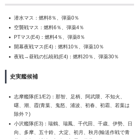
潜水マス：燃料8％、弾薬0％
空襲戦マス：燃料6％、弾薬4％
PTマス(E4)：燃料4％、弾薬8％
開幕夜戦マス(E4)：燃料10％、弾薬10％
夜戦→昼戦の払暁戦(E4)：燃料20％、弾薬30％
史実艦候補
志摩艦隊(E1/E2)：那智、足柄、阿武隈、不知火、
曙、潮、霞(青葉、鬼怒、浦波、初春、初霜、若葉は
除外？)
小沢艦隊(E3)：瑞鶴、瑞鳳、千代田、千歳、伊勢、日
向、多摩、五十鈴、大淀、初月、秋月(輸送作戦で青