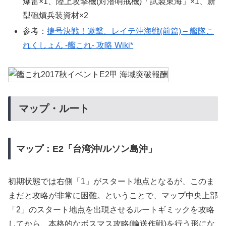
爆雷×1、陸上攻撃機(対潜哨戒機)「試製東海」×1、新
型砲熕兵装資材×2
参考：
捷号決戦！邀撃、レイテ沖海戦(前篇) – 艦隊こ
れくしょん -艦これ- 攻略 Wiki*
マップ・ルート
マップ：E2「台湾沖/ルソン島沖」
初期状態では右側「1」がスタート地点となるが、このま
まだと攻略が非常に困難。ということで、マップ中央上部
「2」のスタート地点を出現させるルートギミックを攻略
してから、本格的なボスマス攻略(輸送作戦)を行う形にな