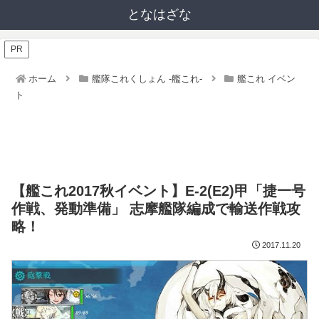
となはざな
PR
ホーム
艦隊これくしょん -艦これ-
艦これ イベン
ト
【艦これ2017秋イベント】E-2(E2)甲「捷一号
作戦、発動準備」 志摩艦隊編成で輸送作戦攻
略！
2017.11.20