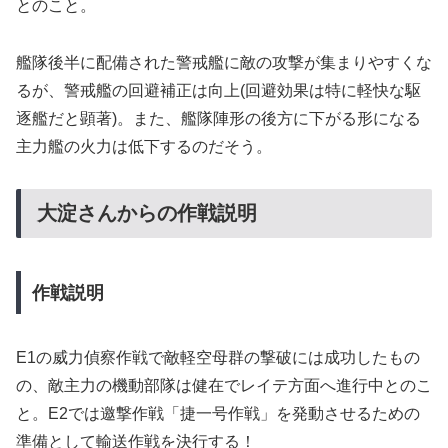
とのこと。
艦隊後半に配備された警戒艦に敵の攻撃が集まりやすくな
るが、警戒艦の回避補正は向上(回避効果は特に軽快な駆
逐艦だと顕著)。また、艦隊陣形の後方に下がる形になる
主力艦の火力は低下するのだそう。
大淀さんからの作戦説明
作戦説明
E1の威力偵察作戦で敵軽空母群の撃破には成功したもの
の、敵主力の機動部隊は健在でレイテ方面へ進行中とのこ
と。E2では邀撃作戦「捷一号作戦」を発動させるための
準備として輸送作戦を決行する！