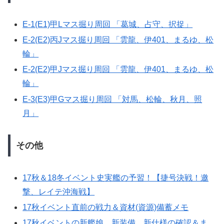
E-1(E1)甲Lマス掘り周回 「葛城、占守、択捉」
E-2(E2)丙Jマス掘り周回 「雲龍、伊401、まるゆ、松
輪」
E-2(E2)甲Jマス掘り周回 「雲龍、伊401、まるゆ、松
輪」
E-3(E3)甲Gマス掘り周回 「対馬、松輪、秋月、照
月」
その他
17秋＆18冬イベント史実艦の予習！【捷号決戦！邀
撃、レイテ沖海戦】
17秋イベント直前の戦力＆資材(資源)備蓄メモ
17秋イベントの新艦娘、新装備、新仕様の確認＆ま