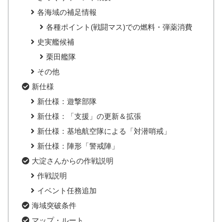
各海域の補足情報
各種ポイント(戦闘マス)での燃料・弾薬消費
史実艦候補
栗田艦隊
その他
新仕様
新仕様：遊撃部隊
新仕様：「支援」の更新＆拡張
新仕様：基地航空隊による「対潜哨戒」
新仕様：陣形「警戒陣」
大淀さんからの作戦説明
作戦説明
イベント任務追加
海域突破条件
マップ・ルート