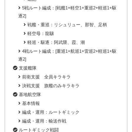
5戦ルート編成：[戦艦1+軽空1+重巡2+軽巡1+駆
逐2]
戦艦・重巡：リシュリュー、那智、足柄
軽空母：龍驤
軽巡・駆逐：阿武隈、霞、潮
4戦ルート編成：[重巡1+航巡1+雷巡2+軽巡1+駆
逐2]
支援艦隊
前衛支援 全員キラキラ
決戦支援 旗艦のみキラキラ
基地航空隊
基本情報
編成・運用：ルートギミック
編成・運用：輸送作戦
ルートギミック戦闘