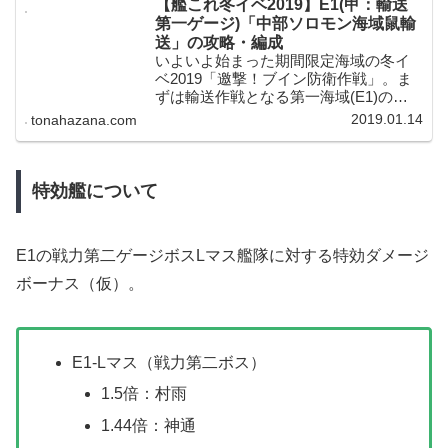
【艦これ冬イベ2019】E1(甲：輸送
第一ゲージ)「中部ソロモン海域鼠輸
送」の攻略・編成
いよいよ始まった期間限定海域の冬イ
ベ2019「邀撃！ブイン防衛作戦」。ま
ずは輸送作戦となる第一海域(E1)の輸
送第一ゲージを攻略！史実艦の「村
2019.01.14
tonahazana.com
雨」などを加えた編成なら「甲」でも
難易度控えめとなっているようで、全
体的に易しい印象でした！
特効艦について
E1の戦力第二ゲージボスLマス艦隊に対する特効ダメージ
ボーナス（仮）。
E1-Lマス（戦力第二ボス）
1.5倍：村雨
1.44倍：神通