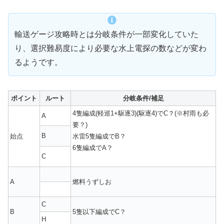
輸送ゲージ攻略時とは分岐条件が一部変化していた
り、選択難易度により必要な水上電探の数などが変わ
るようです。
ポイント
ルート
分岐条件/補足
4隻編成(軽巡1+駆逐3)(駆逐4)でC？(※村雨も必
A
要？)
B
始点
水雷5隻編成でB？
6隻編成でA？
C
A
燃料うずしお
C
B
5隻以下編成でC？
H