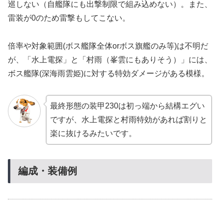
巡しない（自艦隊にも出撃制限で組み込めない）。また、
雷装が0のため雷撃もしてこない。
倍率や対象範囲(ボス艦隊全体orボス旗艦のみ等)は不明だ
が、「水上電探」と「村雨（峯雲にもありそう）」には、
ボス艦隊(深海雨雲姫)に対する特効ダメージがある模様。
最終形態の装甲230は初っ端から結構エグい
ですが、水上電探と村雨特効があれば割りと
楽に抜けるみたいです。
編成・装備例