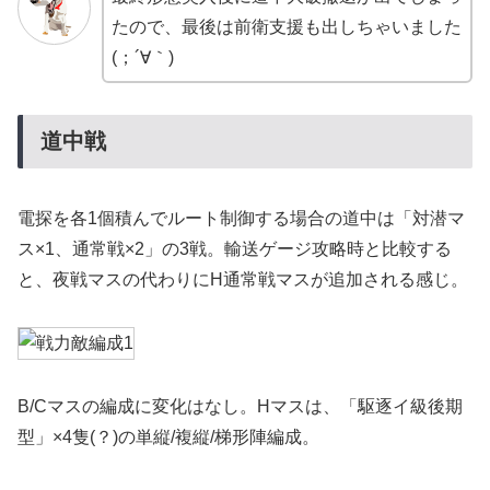
たので、最後は前衛支援も出しちゃいました
(；´∀｀)
道中戦
電探を各1個積んでルート制御する場合の道中は「対潜マ
ス×1、通常戦×2」の3戦。輸送ゲージ攻略時と比較する
と、夜戦マスの代わりにH通常戦マスが追加される感じ。
B/Cマスの編成に変化はなし。Hマスは、「駆逐イ級後期
型」×4隻(？)の単縦/複縦/梯形陣編成。