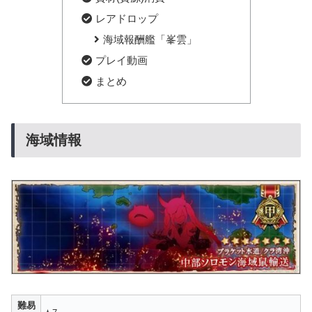
レアドロップ
海域報酬艦「峯雲」
プレイ動画
まとめ
海域情報
難易