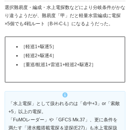
選択難易度・編成・水上電探数などにより分岐条件がかな
り違うようだが、難易度「甲」だと軽量水雷編成に電探
×5個でも4戦ルート［B-H-C-L］になるようだった。
［軽巡1+駆逐5］
［軽巡2+駆逐4］
［重巡/航巡1+雷巡1+軽巡2+駆逐2］
「水上電探」として扱われるのは「命中+3」or「索敵
+5」以上の電探。
「FuMOレーダー」や「GFCS Mk.37」、更に条件を
満たす「潜水艦搭載電探＆逆探(E27)」も水上電探扱