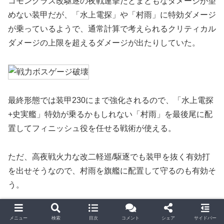
コモンクラス改駆逐の夜戦連撃だとまともなダメージが望
めない装甲だが、「水上電探」や「村雨」に特効ダメージ
が乗っているようで、通常計算で考えられるクリティカル
ダメージの上限を超えるダメージが出たりしていた。
最終形態では装甲230にまで強化されるので、「水上電探
+史実艦」特効が乗るかもしれない「村雨」を最後尾に配
置してフィニッシュ役を任せる戦術が使える。
ただ、高夜戦火力な改二軽巡/駆逐でも装甲を抜く有効打
を出せそうなので、村雨を旗艦に配置して守るのも有効そ
う。
友軍艦隊について
メニュー
検索
目次
コメント
シェア
サイドバー