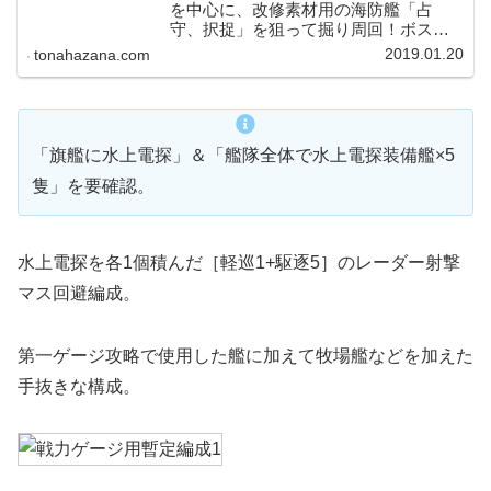
を中心に、改修素材用の海防艦「占
守、択捉」を狙って掘り周回！ボス
「深海雨雲姫」が中々の堅さとなって
2019.01.20
tonahazana.com
いますが、友軍艦隊の実装などもあっ
て、特効艦編成で挑めばサクサク周回
＆安定S勝利を狙えるようでした！
「旗艦に水上電探」＆「艦隊全体で水上電探装備艦×5
隻」を要確認。
水上電探を各1個積んだ［軽巡1+駆逐5］のレーダー射撃
マス回避編成。
第一ゲージ攻略で使用した艦に加えて牧場艦などを加えた
手抜きな構成。