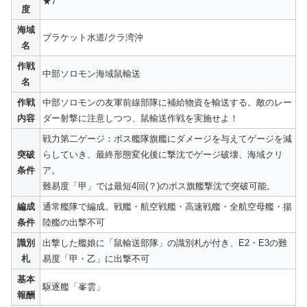
★7
度
海域
ブラケット水道/クラ湾沖
名
作戦
中部ソロモン海域鼠輸送
名
作戦
中部ソロモンの友軍前線部隊に補給物資を輸送する。敵のレー
内容
ダー射撃に注意しつつ、鼠輸送作戦を実施せよ！
戦力第二ゲージ：ボス艦隊旗艦にダメージを与えてゲージを減
突破
らしていき、最終形態変化後に撃沈でゲージ破壊、海域クリ
条件
ア。
難易度「甲」では最短4回(？)のボス旗艦撃沈で突破可能。
編成
通常艦隊で編成。戦艦・航空戦艦・高速戦艦・全航空母艦・揚
条件
陸艦の出撃不可
識別
出撃した艦娘に「鼠輸送部隊」の識別札が付き、E2・E3の難
札
易度「甲・乙」に出撃不可
基本
駆逐艦「峯雲」
報酬