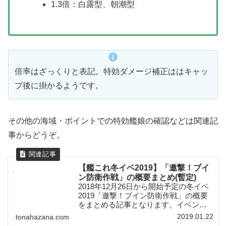
1.3倍：白露型、朝潮型
倍率はざっくりと表記。特効ダメージ補正ははキャッ
プ後に掛かるようです。
その他の海域・ポイントでの特効艦娘の確認などは関連記
事からどうぞ。
【艦これ冬イベ2019】「邀撃！ブイ
ン防衛作戦」の概要まとめ(暫定)
2018年12月26日から開始予定の冬イベ
2019「邀撃！ブイン防衛作戦」の概要
をまとめる記事となります。イベント
開始前からの暫定的な情報となるの
2019.01.22
tonahazana.com
で、随時更新していく予定です。