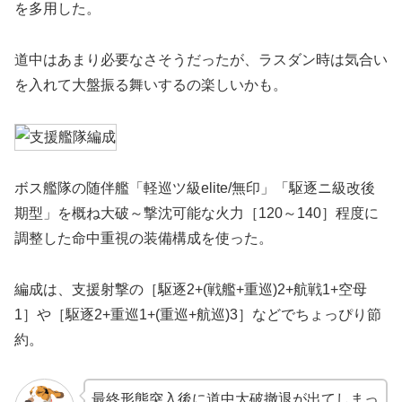
を多用した。
道中はあまり必要なさそうだったが、ラスダン時は気合い
を入れて大盤振る舞いするの楽しいかも。
ボス艦隊の随伴艦「軽巡ツ級elite/無印」「駆逐ニ級改後
期型」を概ね大破～撃沈可能な火力［120～140］程度に
調整した命中重視の装備構成を使った。
編成は、支援射撃の［駆逐2+(戦艦+重巡)2+航戦1+空母
1］や［駆逐2+重巡1+(重巡+航巡)3］などでちょっぴり節
約。
最終形態突入後に道中大破撤退が出てしまっ