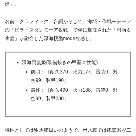
姫」。
名前・グラフィック・台詞からして、海域・作戦モチーフ
の「ビラ・スタンモーア夜戦」で伴に撃沈された「村雨＆
峯雲」が融合した深海棲艦modeな感じ。
深海雨雲姫(装備抜きの甲基本性能)
前哨：［耐久370、火力177、雷装0、対
空99、装甲190］
最終：［耐久490、火力188、雷装0、対
空99、装甲230］
特性としては駆逐艦扱いのようで、ボス戦では砲撃戦が二