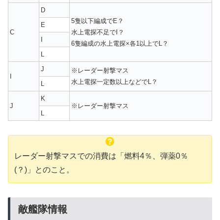
D
5隻以下編成でE？
E
C
水上電探不足でI？
I
6隻編成の水上電探×各1以上でL？
L
J
※レーダー射撃マス
I
水上電探一定数以上などでL？
L
K
J
※レーダー射撃マス
L
レーダー射撃マスでの消費は「燃料4％、弾薬0％
(？)」とのこと。
敵艦隊情報