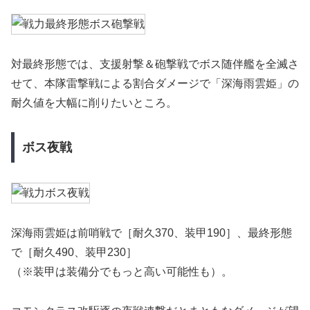
対最終形態では、支援射撃＆砲撃戦でボス随伴艦を全滅さ
せて、本隊雷撃戦による割合ダメージで「深海雨雲姫」の
耐久値を大幅に削りたいところ。
ボス夜戦
深海雨雲姫は前哨戦で［耐久370、装甲190］、最終形態
で［耐久490、装甲230］
（※装甲は装備分でもっと高い可能性も）。