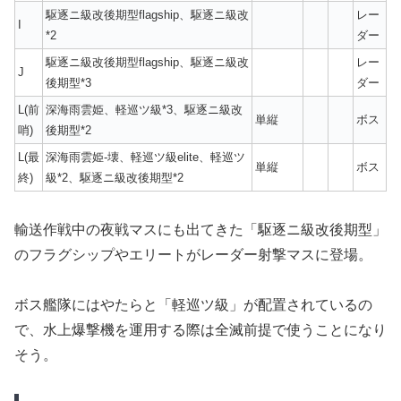
駆逐ニ級改後期型flagship、駆逐ニ級改
レー
I
*2
ダー
駆逐ニ級改後期型flagship、駆逐ニ級改
レー
J
後期型*3
ダー
L(前
深海雨雲姫、軽巡ツ級*3、駆逐ニ級改
単縦
ボス
哨)
後期型*2
L(最
深海雨雲姫-壊、軽巡ツ級elite、軽巡ツ
単縦
ボス
終)
級*2、駆逐ニ級改後期型*2
輸送作戦中の夜戦マスにも出てきた「駆逐ニ級改後期型」
のフラグシップやエリートがレーダー射撃マスに登場。
ボス艦隊にはやたらと「軽巡ツ級」が配置されているの
で、水上爆撃機を運用する際は全滅前提で使うことになり
そう。