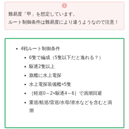
難易度「甲」を想定しています。
ルート制御条件は難易度により違うようなので注意！
4戦ルート制御条件
6隻で編成（5隻以下だと逸れる？）
駆逐2隻以上
旗艦に水上電探
水上電探装備艦×5隻
［軽巡0～2+駆逐4～6］で渦潮回避
重巡/航巡/雷巡/水母/潜水などを含むと渦
潮