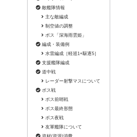
敵艦隊情報
主な敵編成
制空値の調整
ボス「深海雨雲姫」
編成・装備例
水雷編成［軽巡1+駆逐5］
支援艦隊編成
道中戦
レーダー射撃マスについて
ボス戦
ボス前哨戦
ボス最終形態
ボス夜戦
友軍艦隊について
資材(資源)消費