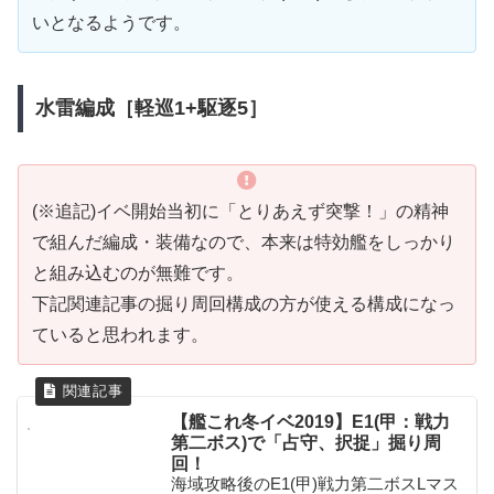
いとなるようです。
水雷編成［軽巡1+駆逐5］
(※追記)イベ開始当初に「とりあえず突撃！」の精神
で組んだ編成・装備なので、本来は特効艦をしっかり
と組み込むのが無難です。
下記関連記事の掘り周回構成の方が使える構成になっ
ていると思われます。
【艦これ冬イベ2019】E1(甲：戦力
第二ボス)で「占守、択捉」掘り周
回！
海域攻略後のE1(甲)戦力第二ボスLマス