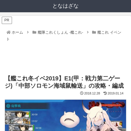
となはざな
PR
ホーム
艦隊これくしょん -艦これ-
艦これ イベン
ト
【艦これ冬イベ2019】E1(甲：戦力第二ゲー
ジ)「中部ソロモン海域鼠輸送」の攻略・編成
2018.12.28
2019.01.14