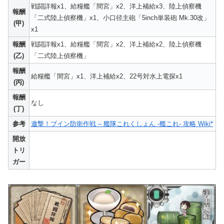
戦闘詳報x1、給糧艦「間宮」x2、洋上補給x3、陸上偵察機
報酬
「二式陸上偵察機」x1、小口径主砲「5inch単装砲 Mk.30改」
(甲)
x1
報酬
戦闘詳報x1、給糧艦「間宮」x2、洋上補給x2、陸上偵察機
(乙)
「二式陸上偵察機」
報酬
給糧艦「間宮」x1、洋上補給x2、22号対水上電探x1
(丙)
報酬
なし
(丁)
参考
邀撃！ブイン防衛作戦 – 艦隊これくしょん -艦これ- 攻略 Wiki*
開放
トリ
ガー