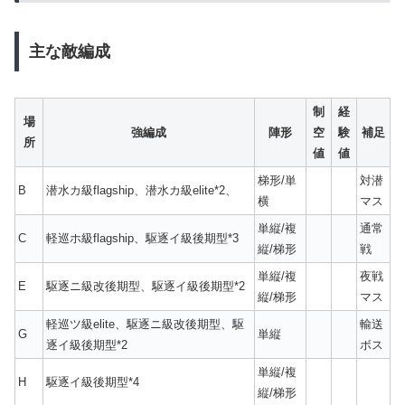
主な敵編成
制
経
場
強編成
陣形
空
験
補足
所
値
値
梯形/単
対潜
B
潜水カ級flagship、潜水カ級elite*2、
横
マス
単縦/複
通常
C
軽巡ホ級flagship、駆逐イ級後期型*3
縦/梯形
戦
単縦/複
夜戦
E
駆逐ニ級改後期型、駆逐イ級後期型*2
縦/梯形
マス
軽巡ツ級elite、駆逐ニ級改後期型、駆
輸送
G
単縦
逐イ級後期型*2
ボス
単縦/複
H
駆逐イ級後期型*4
縦/梯形