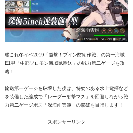
艦これ冬イベ2019「邀撃！ブイン防衛作戦」の第一海域
E1甲「中部ソロモン海域鼠輸送」の戦力第二ゲージを攻
略！
輸送第一ゲージを破壊した後は、特効のある水上電探など
を装備した編成で「レーダー射撃マス」を回避しながら戦
力第二ゲージボス「深海雨雲姫」の撃破を目指します！
スポンサーリンク