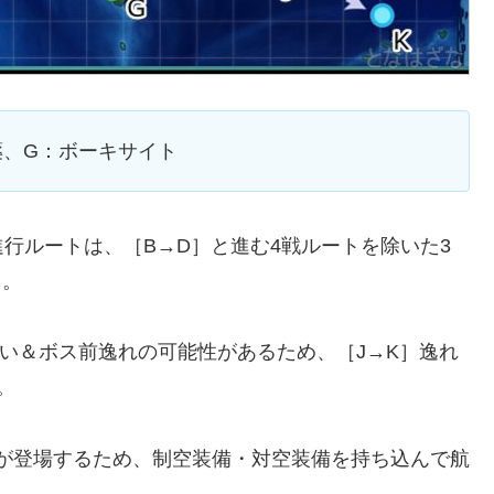
弾薬、G：ボーキサイト
行ルートは、［B→D］と進む4戦ルートを除いた3
）。
い＆ボス前逸れの可能性があるため、［J→K］逸れ
。
」が登場するため、制空装備・対空装備を持ち込んで航