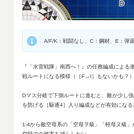
A/F/K：戦闘なし、C：鋼材、E：
『「水雷戦隊」南西へ！』の任務編成による進
戦ルートになる模様（［F→I］もないかも？
Dマス分岐で下側ルートに進むと、敵が少し強
を防げる［駆逐4］入り編成などが有効になる
1-4から敵空母系の「空母ヲ級」「軽母ヌ級
空戦での被害を減らしたい。