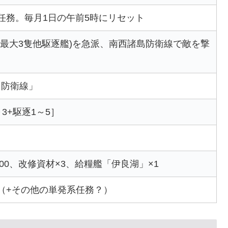
任務。毎月1日の午前5時にリセット
巡最大3隻他駆逐艦)を急派、南西諸島防衛線で敵を撃
島防衛線」
3+駆逐1～5］
00、改修資材×3、給糧艦「伊良湖」×1
（+その他の単発系任務？）