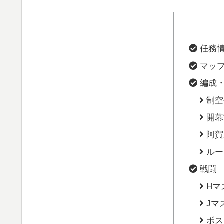
任務
マッ
編成
制空
開幕
阿賀
ルー
戦闘
Hマ
Jマ
ボス