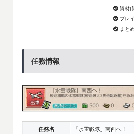
資材(
プレ
まと
任務情報
任務名
「水雷戦隊」南西へ！