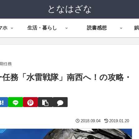
となはざな
マホ
生活・暮らし
読書感想
娯
定期任務
リー任務「水雷戦隊」南西へ！の攻略・
2018.09.04
2019.01.20