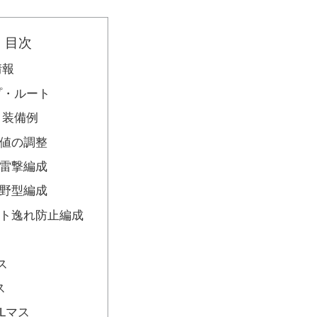
目次
情報
プ・ルート
・装備例
値の調整
雷撃編成
野型編成
ト逸れ防止編成
ス
ス
Lマス