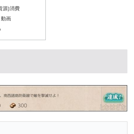
資源)消費
イ動画
め