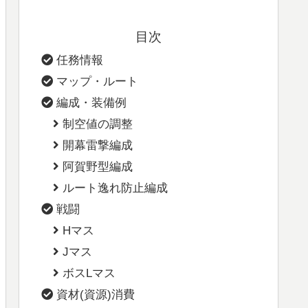
目次
任務情報
マップ・ルート
編成・装備例
制空値の調整
開幕雷撃編成
阿賀野型編成
ルート逸れ防止編成
戦闘
Hマス
Jマス
ボスLマス
資材(資源)消費