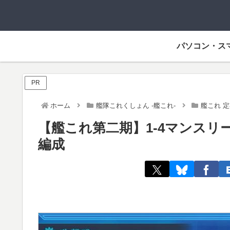
パソコン・ス
PR
ホーム
艦隊これくしょん -艦これ-
艦これ 
【艦これ第二期】1-4マンス
編成