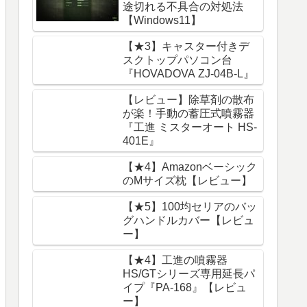
途切れる不具合の対処法
【Windows11】
【★3】キャスター付きデ
スクトップパソコン台
『HOVADOVA ZJ-04B-L』
【レビュー】除草剤の散布
が楽！手動の蓄圧式噴霧器
『工進 ミスターオート HS-
401E』
【★4】Amazonベーシック
のMサイズ枕【レビュー】
【★5】100均セリアのバッ
グハンドルカバー【レビュ
ー】
【★4】工進の噴霧器
HS/GTシリーズ専用延長パ
イプ『PA-168』【レビュ
ー】