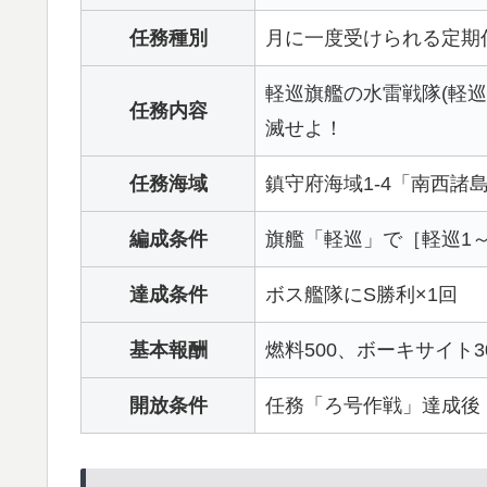
任務種別
月に一度受けられる定期
軽巡旗艦の水雷戦隊(軽
任務内容
滅せよ！
任務海域
鎮守府海域1-4「南西諸
編成条件
旗艦「軽巡」で［軽巡1～
達成条件
ボス艦隊にS勝利×1回
基本報酬
燃料500、ボーキサイト3
開放条件
任務「ろ号作戦」達成後