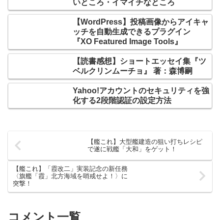
いところ・イマイチなところ
【WordPress】投稿画像からアイキャ
ッチを自動生成できるプラグイン
『XO Featured Image Tools』
【読書感想】ショートエッセイ集『ツ
ベルクリンムーチョ』 著：森博嗣
Yahoo!アカウントのセキュリティを強
化する2段階認証の設定方法
【艦これ】大型艦建造の狙い打ちレシピ
で遂に戦艦「大和」をゲット！
【艦これ】「霞改二」実装記念の新任務
〈旗艦「霞」北方海域を哨戒せよ！〉に
突撃！
コメント一覧