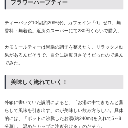
フラワーハーブティー
ティーバッグ10個(約20杯分)、カフェイン「0」ゼロ、無
香料・無着色。近所のスーパーにて280円くらいで購入。
カモミールティーは胃腸の調子を整えたり、リラックス効
果があるんだそうで、自分に調度良さそうだったので選ん
でみた。
美味しく淹れていく！
外箱に書いていた説明によると、「お湯の中できちんと蒸
らして風味を引き出す」のが美味しい飲み方らしい。具体
的には、「ポットに沸騰したお湯(約240ml)を入れて5～8
分蒸し、温めたカップに注ぎ分ける」のだそう。