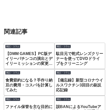
関連記事
雑記・コラム
雑記・コラム
【DMM GAMES】PC版デ
駄目元で乾式レンズクリー
イリーパチンコの演出とデ
ナーを使ってDVDドライ
イリーミッションの変更・
ブをクリーニング
追加
雑記・コラム
雑記・コラム
食費節約になる？手作り納
【備忘録】新型コロナウイ
豆の費用・コスパを計算し
ルスワクチン3回目の副反
てみた
応記録
雑記・コラム
雑記・コラム
ファイル保管を主な目的に
誤BANによるYouTubeア