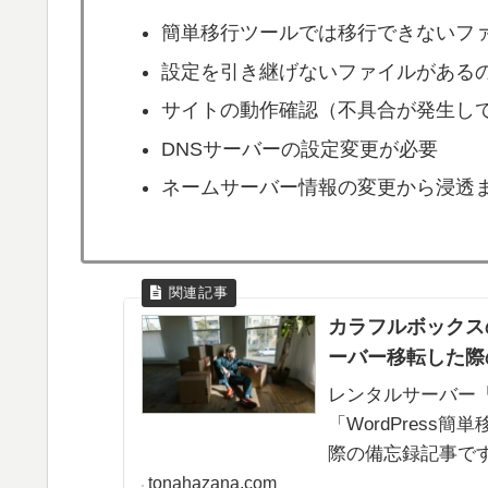
簡単移行ツールでは移行できないフ
設定を引き継げないファイルがある
サイトの動作確認（不具合が発生し
DNSサーバーの設定変更が必要
ネームサーバー情報の変更から浸透ま
カラフルボックスの
ーバー移転した際
レンタルサーバー『C
「WordPres
際の備忘録記事で
tonahazana.com