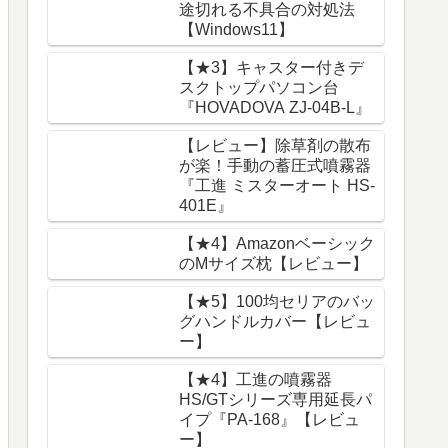
途切れる不具合の対処法
【Windows11】
【★3】キャスター付きデ
スクトップパソコン台
『HOVADOVA ZJ-04B-L』
【レビュー】除草剤の散布
が楽！手動の蓄圧式噴霧器
『工進 ミスターオート HS-
401E』
【★4】Amazonベーシック
のMサイズ枕【レビュー】
【★5】100均セリアのバッ
グハンドルカバー【レビュ
ー】
【★4】工進の噴霧器
HS/GTシリーズ専用延長パ
イプ『PA-168』【レビュ
ー】