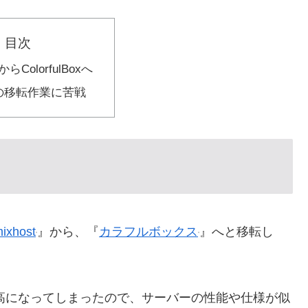
目次
tからColorfulBoxへ
の移転作業に苦戦
ixhost
』から、『
カラフルボックス
』へと移転し
れて割高になってしまったので、サーバーの性能や仕様が似