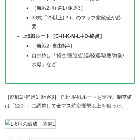
［航戦2+軽巡1+駆逐3］
33式「25以上(？)」のマップ索敵値が必
要
上5戦ルート［C-H-K-M-L-I-D-終点］
［航戦2+自由枠4］
自由枠は「軽空/重巡/航巡/軽巡/駆逐/海防/
水母」など
［航戦2+軽巡1+駆逐3］で上側4戦ルートを進行。制空値
は「220+」に調整して全マス航空優勢以上を狙った。