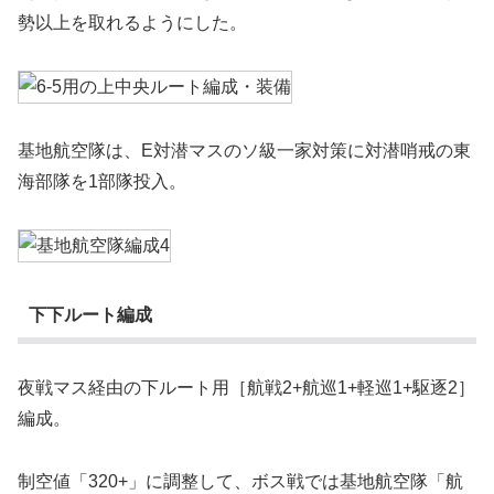
勢以上を取れるようにした。
基地航空隊は、E対潜マスのソ級一家対策に対潜哨戒の東
海部隊を1部隊投入。
下下ルート編成
夜戦マス経由の下ルート用［航戦2+航巡1+軽巡1+駆逐2］
編成。
制空値「320+」に調整して、ボス戦では基地航空隊「航