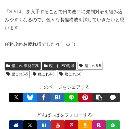
「S-51J」を入手することで日向改二に先制対潜を組み込
みやすくなるので、色々な装備構成を試していきたいと思
います。
任務攻略お疲れ様でした<(｀･ω･´)
艦これ 単発任務
艦これ EO海域
艦これ5-5
艦これ6-5
艦これ4-5
艦これ1-6
このページをシェアする
どんぱっぱをフォローする