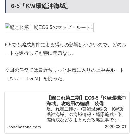
6-5「KW環礁沖海域」
6-5でも編成条件による縛りの影響は小さいので、どのル
ートを進行しても特に問題なし。
今回の任務では最近ちょっとお気に入りの上中央ルート
［A-C-E-H-G-M］を使った。
【艦これ第二期】EO6-5「KW環礁沖
海域」攻略用の編成・装備
艦これ第二期の中部海域(#6-5)「KW環
礁沖海域」の海域情報・艦隊編成・装
備構成などをまとめた攻略記事です。
第二期になってから一部ポイントの燃
2020.03.01
tonahazana.com
料・弾薬消費が変わったため、色々な