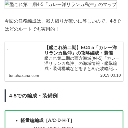
今回の任務編成は、戦力縛りが無いに等しいので、4-5で
はどのルートでも実用的！
【艦これ第二期】EO4-5「カレー洋
リランカ島沖」の攻略編成・装備
艦これ第二期の西方海域(#4-5)「カレー
洋リランカ島沖」の海域情報・艦隊編
成・装備構成などをまとめた攻略記事
です。陸上型深海棲艦のボス「港湾棲
2019.03.18
tonahazana.com
姫」との本格的な戦闘となる「Extra
Operation（EO）」海域になっていま
す。
4-5での編成・装備例
軽量編編成［A/C-D-H-T］