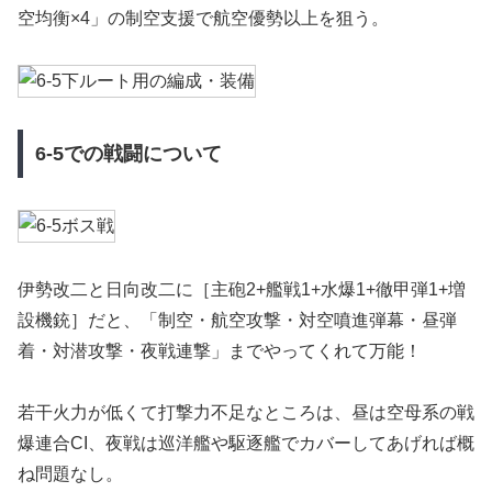
空均衡×4」の制空支援で航空優勢以上を狙う。
6-5での戦闘について
伊勢改二と日向改二に［主砲2+艦戦1+水爆1+徹甲弾1+増
設機銃］だと、「制空・航空攻撃・対空噴進弾幕・昼弾
着・対潜攻撃・夜戦連撃」までやってくれて万能！
若干火力が低くて打撃力不足なところは、昼は空母系の戦
爆連合CI、夜戦は巡洋艦や駆逐艦でカバーしてあげれば概
ね問題なし。