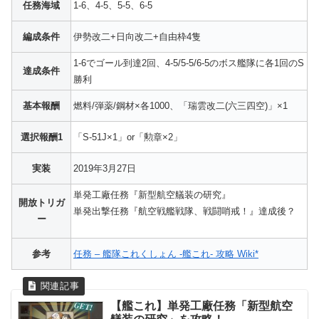
任務海域
1-6、4-5、5-5、6-5
編成条件
伊勢改二+日向改二+自由枠4隻
1-6でゴール到達2回、4-5/5-5/6-5のボス艦隊に各1回のS
達成条件
勝利
基本報酬
燃料/弾薬/鋼材×各1000、「瑞雲改二(六三四空)」×1
選択報酬1
「S-51J×1」or「勲章×2」
実装
2019年3月27日
単発工廠任務『新型航空艤装の研究』
開放トリガ
単発出撃任務『航空戦艦戦隊、戦闘哨戒！』達成後？
ー
参考
任務 – 艦隊これくしょん -艦これ- 攻略 Wiki*
【艦これ】単発工廠任務「新型航空