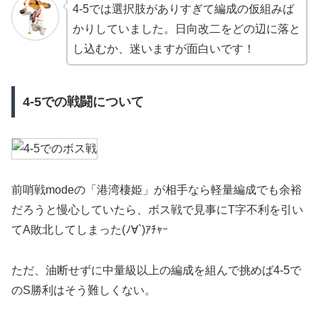
4-5では選択肢がありすぎて編成の仮組みば
かりしていました。日向改二をどの辺に落と
し込むか、迷いますが面白いです！
4-5での戦闘について
前哨戦modeの「港湾棲姫」が相手なら軽量編成でも余裕
だろうと慢心していたら、ボス戦で見事にT字不利を引い
てA敗北してしまった(ﾉ∀`)ｱﾁｬｰ
ただ、油断せずに中量級以上の編成を組んで挑めば4-5で
のS勝利はそう難しくない。