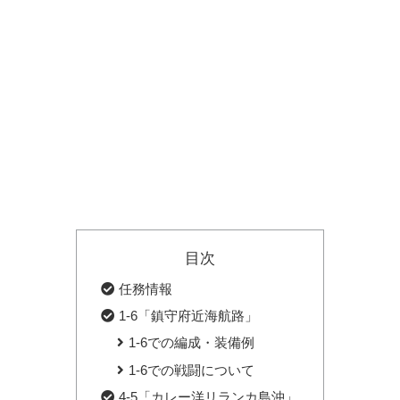
目次
任務情報
1-6「鎮守府近海航路」
1-6での編成・装備例
1-6での戦闘について
4-5「カレー洋リランカ島沖」