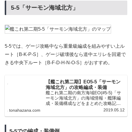
5-5「サーモン海域北方」
5-5では、ゲージ攻略中なら重量級編成を組みやすい上ル
ート［B-K-P-S］、ゲージ破壊後なら道中エリレを回避で
きる中央下ルート［B-F-D-H-N-O-S］がおすすめ。
【艦これ第二期】EO5-5「サーモン
海域北方」の攻略編成・装備
艦これ第二期の南方海域EO(#5-5)「サ
ーモン海域北方」の海域情報・艦隊編
成・装備構成などをまとめた攻略記事
です。編成・装備・進行ルートなど攻
2019.05.12
tonahazana.com
略方法が多種多様にあって面白いです
が、難易度もかなり高い海域となって
います。
5-5での編成・装備例