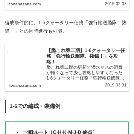
成で手軽に攻略できて資源を増やすこ
2019.02.07
tonahazana.com
ともできるので、1-5を攻略した後には
欠かさず消化しておきたいEO海域で
す！
編成条件的に、1-6クォータリー任務「強行輸送艦隊、抜
錨！」との同時進行も可能。
【艦これ第二期】1-6クォータリー任
務「強行輸送艦隊、抜錨！」を攻
略！
艦これ第二期の更新で潜水マスの消費
が軽くなって少し攻略しやすくなった
1-6クォータリー任務「強行輸送艦隊、
抜錨！」を攻略しました。
2019.03.31
tonahazana.com
1-6での編成・装備例
上4戦ルート［C-H-K-M-J-D-終点］