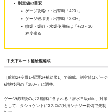
制空値の目安
ゲージ攻略中：出撃時「420+」
ゲージ破壊後：出撃時「380+」
噴爆・爆戦・水爆使用時は「+20～30」
程度盛る
中央下ルート補給艦編成
［航戦2+空母1+駆逐2+補給艦1］で編成。制空値はゲージ
破壊後用の「380+」に調整。
ゲージ破壊後のボス艦隊に含まれる「潜水ヨ級elite」対策
として、タシュケントに3スロの対潜シナジー装備で先制