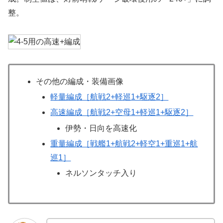
整。
その他の編成・装備画像
軽量編成［航戦2+軽巡1+駆逐2］
高速編成［航戦2+空母1+軽巡1+駆逐2］
伊勢・日向を高速化
重量編成［戦艦1+航戦2+軽空1+重巡1+航
巡1］
ネルソンタッチ入り