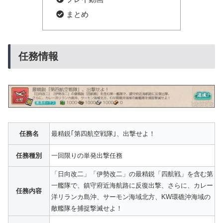
まとめ
任務情報
任務名
最精鋭｢第四航空戦隊｣、出撃せよ！
任務種別
一回限りの単発出撃任務
「日向改二」「伊勢改二」の最精鋭「四航戦」を含む第
一艦隊で、鎮守府近海航路に反復出撃、さらに、カレー
任務内容
洋リランカ島沖、サーモン海域北方、KW環礁沖海域の
敵艦隊を捕捉撃滅せよ！