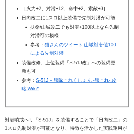
［火力+2、対潜+12、命中+2、索敵+3］
日向改二に1スロ以上装備で先制対潜が可能
扶桑/山城改二でも対潜+100以上なら先制
対潜可の模様
参考：
猫さんのツイート 山城対潜値100
による先制対潜
装備改修、上位装備「S-51J改」への装備更
新も可
参考：
S-51J – 艦隊これくしょん -艦これ- 攻
略 Wiki*
対潜哨戒ヘリ「S-51J」を装備することで「日向改二」の
1スロ先制対潜が可能となり、特徴を活かした実践運用が