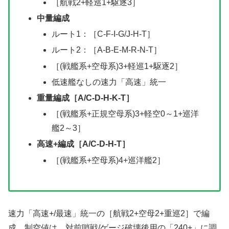
［航戦2+軽巡1+駆逐3］
中量編成
ルート1：［C-F-I-G/J-H-T］
ルート2：［A-B-E-M-R-N-T］
［(戦艦系+空母系)3+軽巡1+駆逐2］
低速艦なしの速力「高速」統一
重量編成［A/C-D-H-K-T］
［(戦艦系+正規空母系)3+軽空0～1+巡洋
艦2～3］
高速+編成［A/C-D-H-T］
［(戦艦系+空母系)4+巡洋艦2］
速力「高速+/最速」統一の［航戦2+空母2+重巡2］で編
成。制空値は、対前哨戦/ゲージ破壊後用の「240+」に調