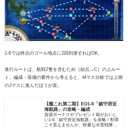
1-6では終点のゴール地点に2回到達すればOK。
進行ルートは、航戦2隻を含むため［始点→C］の上ルー
ト。編成・装備の要件から考えると、Mマス分岐では上側
のJマスに進んだほうが楽。
【艦これ第二期】EO1-6「鎮守府近
海航路」の攻略・編成
資源ボーナスやプレゼント箱がおいし
い1-6「鎮守府近海航路」を攻略！勲章
こそ貰えませんが、軽量な水雷戦隊編