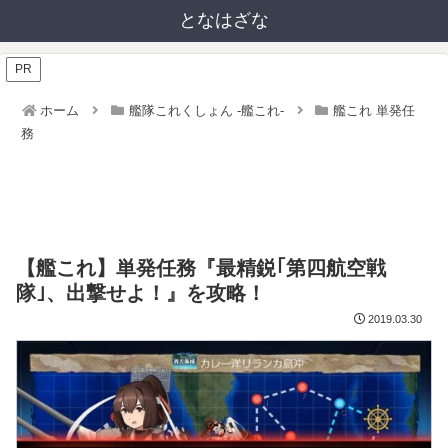
となはざな
PR
ホーム
艦隊これくしょん -艦これ-
艦これ 単発任
務
【艦これ】単発任務『最精鋭｢第四航空戦
隊｣、出撃せよ！』を攻略！
2019.03.30