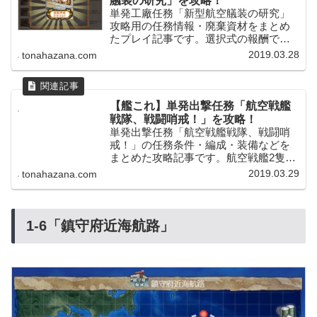
艤装の研究」を攻略！
単発工廠任務「新型航空艤装の研究」
攻略用の任務情報・廃棄資材をまとめ
たプレイ記事です。選択式の報酬で
「試製甲板カタパルト×1」or「新型航
2019.03.28
tonahazana.com
空兵装資材×3」が入手できます。任務
の基本情報任務名新型航空艤装の研究
任務種別一回限りの単発工廠任務任...
【艦これ】単発出撃任務「航空戦艦
戦隊、戦闘哨戒！」を攻略！
単発出撃任務「航空戦艦戦隊、戦闘哨
戒！」の任務条件・編成・装備などを
まとめた攻略記事です。航空戦艦2隻を
中核とする編成で「1-4/1-5/2-3/7-2」を
2019.03.29
tonahazana.com
回り、「勲章」「戦闘詳報」などが報
酬になっています。
1-6「鎮守府近海航路」