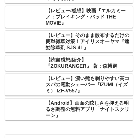
【レビュー/感想】映画『エルカミー
ノ：ブレイキング・バッド THE
MOVIE』
【レビュー】そのまま散布するだけの
簡単雑草対策！アイリスオーヤマ『速
効除草剤 SJS-4L』
【読書感想/紹介】
『ZOKURANGER』 著：森博嗣
【レビュー】濃い髭も剃りやすい高コ
スパの電動シェーバー『IZUMI（イズ
ミ） IZF-V557』
【Android】画面の眩しさを抑える明
るさ調整の無料アプリ「ナイトスクリ
ーン」