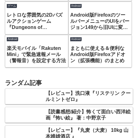
(Android)
ルバッテリーグラフ』
ゲーム
Android
レトロな雰囲気の2Dパズ
Android版Firefoxのツー
ルアクションゲーム
ルバーメニューのUIをバー
『Dungeons of
ジョン149から旧UIに変更
Dreadrock』
できなくなった件
Android
Android
楽天モバイル「Rakuten
まともに使える＆便利な
Mini」で緊急速報メール
Android版Firefoxアドオ
（警報音）を設定する方法
ン（拡張機能）のまとめ
ランダム記事
【レビュー】洗口液『リステリン クー
ルミントゼロ』
【読書感想/紹介】怖くて面白い西洋絵
画『怖い絵』 著：中野京子
【レビュー】『丸麦（大麦） 10kg 山
本靖雄酒店 』