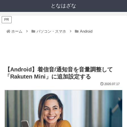
となはざな
PR
ホーム
パソコン・スマホ
Android
【Android】着信音/通知音を音量調整して
「Rakuten Mini」に追加設定する
2020.07.17