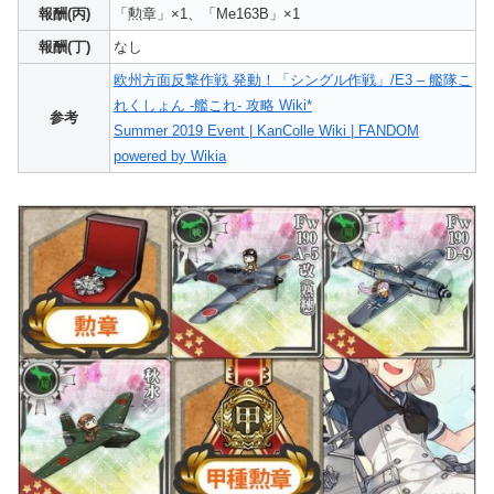
報酬(丙)
「勲章」×1、「Me163B」×1
報酬(丁)
なし
欧州方面反撃作戦 発動！「シングル作戦」/E3 – 艦隊こ
れくしょん -艦これ- 攻略 Wiki*
参考
Summer 2019 Event | KanColle Wiki | FANDOM
powered by Wikia