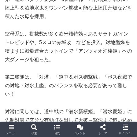
陸上型＆泊地水鬼をワンパン撃破可能な上陸用舟艇などを
積んだ水母を採用。
空母系は、搭載数が多く欧米艦特効もあるサラトガ/イン
トレピッドや、5スロの赤城改二などを投入。対地艦爆を
積まずに戦爆連合カットインで「アンツィオ沖棲姫」への
大ダメージを狙った。
第二艦隊は、「対潜」「道中＆ボス砲撃戦」「ボス夜戦で
の対地・対水上艦」のバランスを取る必要があって難し
い！
対潜に関しては、道中戦の「潜水新棲姫」「潜水夏姫」に
先制対潜で充分な有効打を出して大破～撃沈まで追い込め
るように、最低でも「対潜装備×3スロ」以上の対潜要員
メニュー
検索
目次
コメント
シェア
サイドバー