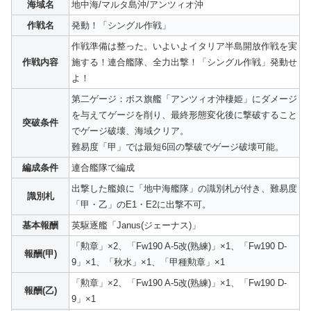
海域名
地中海/マルタ島沖/アンツィオ沖
作戦名
発動！「シングル作戦」
作戦準備は整った。いよいよイタリア半島開放作戦を実
作戦内容
施する！連合艦隊、全力出撃！「シングル作戦」発動せ
よ！
第二ゲージ：ボス旗艦「アンツィオ沖棲姫」にダメージ
を与えてゲージを削り、最終形態変化後に撃破すること
突破条件
でゲージ破壊、海域クリア。
難易度「甲」では最短6回の撃破でゲージ破壊可能。
編成条件
連合艦隊で編成
出撃した艦娘に「地中海艦隊」の識別札が付き、難易度
識別札
「甲・乙」のE1・E2に出撃不可。
基本報酬
英駆逐艦「Janus(ジェーナス)」
「勲章」×2、「Fw190 A-5改(熟練)」×1、「Fw190 D-
報酬(甲)
9」×1、「秋水」×1、「甲種勲章」×1
「勲章」×2、「Fw190 A-5改(熟練)」×1、「Fw190 D-
報酬(乙)
9」×1