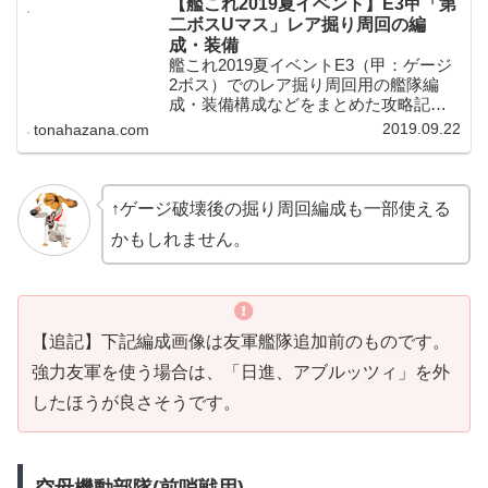
【艦これ2019夏イベント】E3甲「第
二ボスUマス」レア掘り周回の編
成・装備
艦これ2019夏イベントE3（甲：ゲージ
2ボス）でのレア掘り周回用の艦隊編
成・装備構成などをまとめた攻略記事
です。新艦娘「グレカーレ」の他にも
2019.09.22
tonahazana.com
「リットリオ、ローマ、アクィラ、ゴ
トランド、ジョンストン、ジャーヴィ
ス、対馬」など、海外艦を中心とした
レア艦娘のドロップチャンスがありま
↑ゲージ破壊後の掘り周回編成も一部使える
す。
かもしれません。
【追記】下記編成画像は友軍艦隊追加前のものです。
強力友軍を使う場合は、「日進、アブルッツィ」を外
したほうが良さそうです。
空母機動部隊(前哨戦用)