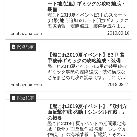
ート地点追加ギミックの攻略編成・
装備
艦これ2019夏イベントE3甲のスタート
(出撃)地点追加＆ルート開放ギミックの
海域情報・艦隊編成・装備構成をまと
めた攻略記事です。いくつかのギミッ
2019.09.10
tonahazana.com
クポイントと第二ボスUマスを回って、
ショートカットが可能なスタート地点
と一部ルートの開放を目指します！
【艦これ2019夏イベント】E3甲 装
甲破砕ギミックの攻略編成・装備
艦これ2019夏イベントE3甲の装甲破砕
ギミック解除の艦隊編成・装備構成な
どをまとめた攻略記事です。これでや
っとE3全てのギミック解除が完了！
2019.09.11
tonahazana.com
D・E・H・J・Oマス＆基地防空での各
条件を満たして行きます！
【艦これ2019夏イベント】『欧州方
面反撃作戦 発動！シングル作戦」』
の概要
艦これ2019年夏イベントの期間限定海
域『欧州方面反撃作戦 発動！シングル
作戦」』の海域情報・新艦娘・その他