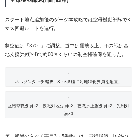
スタート地点追加後のゲージ本攻略では空母機動部隊でK
マス回避ルートを進行。
制空値は「370+」に調整。道中は優勢以上、ボス戦は基
地支援(均衡×4)で約80％くらいの制空権確保を狙った。
ネルソンタッチ編成。3・5番艦に対地特化要員を配置。
昼砲撃戦要員×2、夜戦対地要員×2、夜戦水上艦要員×2、先制対
潜×3
第一艦隊のタッチ要員3・5番艦には「飛行場姫」以外の