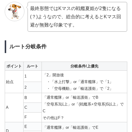
最終形態ではKマスの戦艦夏姫が2隻になる
(？)ようなので、総合的に考えるとKマス回
避が無難な印象です。
ルート分岐条件
ポイント
ルート
分岐条件/上優先
「2」開放後
1
始点
・「水上打撃」or「通常艦隊」で「1」
2
・「空母機動」or「輸送護衛」で「2」
「通常艦隊」or「輸送護衛」でB
B
「空母系3以上」or「(戦艦系+空母系)5以上」で
A
C
C
F
その他はF？
E
「通常艦隊」or「輸送護衛」でE
D