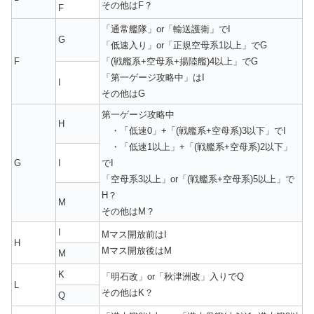
その他はF？
F
「通常艦隊」or「輸送護衛」でI
G
「低速入り」or「正規空母系1以上」でG
F
「(戦艦系+空母系+揚陸艦)4以上」でG
「第一ゲージ攻略中」はI
I
その他はG
第一ゲージ攻略中
H
・「低速0」+「(戦艦系+空母系)3以下」でI
・「低速1以上」+「(戦艦系+空母系)2以下」
G
I
でI
「空母系3以上」or「(戦艦系+空母系)5以上」で
H？
M
その他はM？
I
Mマス開放前はI
H
Mマス開放後はM
M
K
「明石改」or「秋津洲改」入りでQ
L
その他はK？
Q