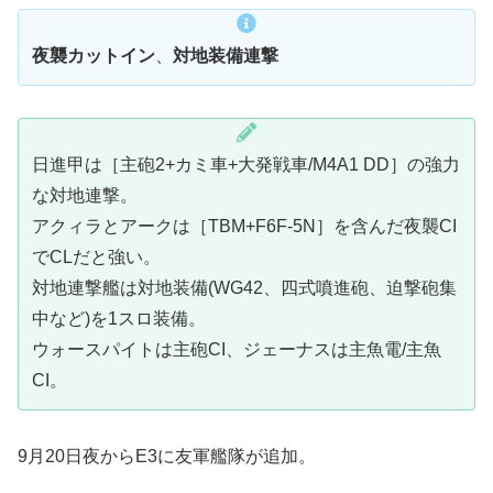
夜襲カットイン
、
対地装備連撃
日進甲は［主砲2+カミ車+大発戦車/M4A1 DD］の強力
な対地連撃。
アクィラとアークは［TBM+F6F-5N］を含んだ夜襲CI
でCLだと強い。
対地連撃艦は対地装備(WG42、四式噴進砲、迫撃砲集
中など)を1スロ装備。
ウォースパイトは主砲CI、ジェーナスは主魚電/主魚
CI。
9月20日夜からE3に友軍艦隊が追加。