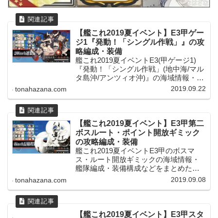
【艦これ2019夏イベント】E3甲ゲー
ジ1『発動！「シングル作戦」』の攻
略編成・装備
艦これ2019夏イベントE3(甲ゲージ1)
『発動！「シングル作戦」(地中海/マル
タ島沖/アンツィオ沖)』の海域情報・艦
隊編成・装備構成などをまとめた攻略
2019.09.22
tonahazana.com
記事です。19夏イベの最終海域となる
第三海域E3のゲージ1本目では、「泊地
水鬼 バカンスmode」率いる陸上型を主
力とした敵連合艦隊の撃破を目指しま
【艦これ2019夏イベント】E3甲第二
す！
ボスルート・ポイント開放ギミック
の攻略編成・装備
艦これ2019夏イベントE3甲のボスマ
ス・ルート開放ギミックの海域情報・
艦隊編成・装備構成などをまとめた攻
略記事です。第一ゲージの攻略完了後
2019.09.08
tonahazana.com
は第二ゲージボスのポイント・ルート
を開放するギミックをこなしていきま
す。
【艦これ2019夏イベント】E3甲スタ