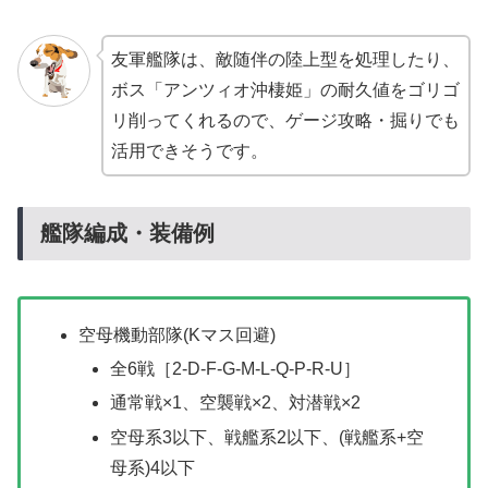
友軍艦隊は、敵随伴の陸上型を処理したり、
ボス「アンツィオ沖棲姫」の耐久値をゴリゴ
リ削ってくれるので、ゲージ攻略・掘りでも
活用できそうです。
艦隊編成・装備例
空母機動部隊(Kマス回避)
全6戦［2-D-F-G-M-L-Q-P-R-U］
通常戦×1、空襲戦×2、対潜戦×2
空母系3以下、戦艦系2以下、(戦艦系+空
母系)4以下