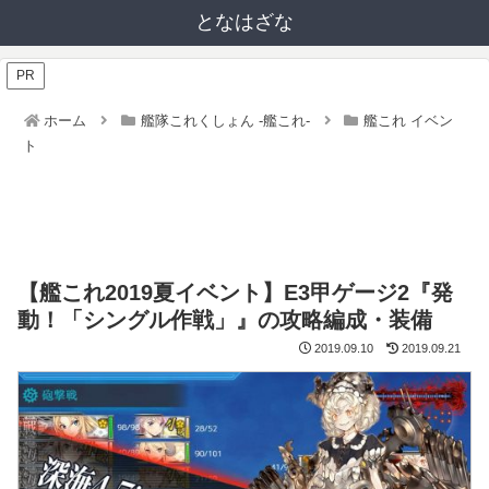
となはざな
PR
ホーム
艦隊これくしょん -艦これ-
艦これ イベン
ト
【艦これ2019夏イベント】E3甲ゲージ2『発
動！「シングル作戦」』の攻略編成・装備
2019.09.10
2019.09.21