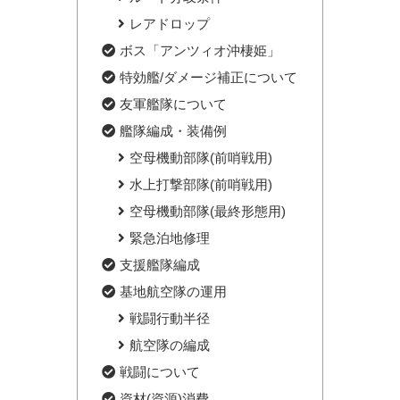
レアドロップ
ボス「アンツィオ沖棲姫」
特効艦/ダメージ補正について
友軍艦隊について
艦隊編成・装備例
空母機動部隊(前哨戦用)
水上打撃部隊(前哨戦用)
空母機動部隊(最終形態用)
緊急泊地修理
支援艦隊編成
基地航空隊の運用
戦闘行動半径
航空隊の編成
戦闘について
資材(資源)消費