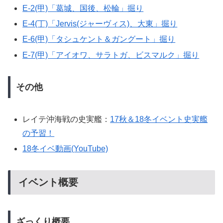
E-2(甲)「葛城、国後、松輪」掘り
E-4(丁)「Jervis(ジャーヴィス)、大東」掘り
E-6(甲)「タシュケント＆ガングート」掘り
E-7(甲)「アイオワ、サラトガ、ビスマルク」掘り
その他
レイテ沖海戦の史実艦：
17秋＆18冬イベント史実艦
の予習！
18冬イベ動画(YouTube)
イベント概要
ざっくり概要