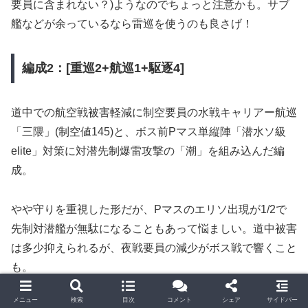
要員に含まれない？)ようなのでちょっと注意かも。サブ
艦などが余っているなら雷巡を使うのも良さげ！
編成2：[重巡2+航巡1+駆逐4]
道中での航空戦被害軽減に制空要員の水戦キャリアー航巡
「三隈」(制空値145)と、ボス前Pマス単縦陣「潜水ソ級
elite」対策に対潜先制爆雷攻撃の「潮」を組み込んだ編
成。
やや守りを重視した形だが、Pマスのエリソ出現が1/2で
先制対潜艦が無駄になることもあって悩ましい。道中被害
は多少抑えられるが、夜戦要員の減少がボス戦で響くこと
も。
メニュー
検索
目次
コメント
シェア
サイドバー
※クリックで大画像