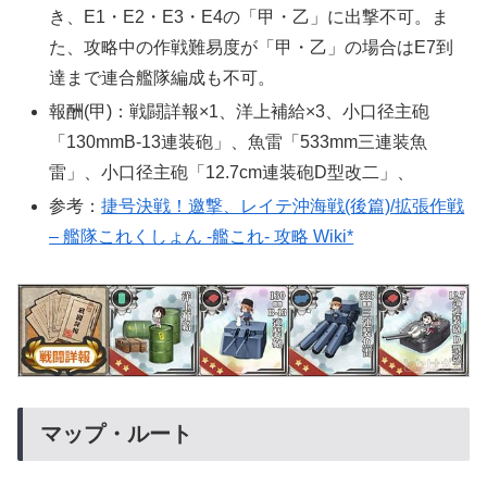
き、E1・E2・E3・E4の「甲・乙」に出撃不可。ま
た、攻略中の作戦難易度が「甲・乙」の場合はE7到
達まで連合艦隊編成も不可。
報酬(甲)：戦闘詳報×1、洋上補給×3、小口径主砲
「130mmB-13連装砲」、魚雷「533mm三連装魚
雷」、小口径主砲「12.7cm連装砲D型改二」、
参考：
捷号決戦！邀撃、レイテ沖海戦(後篇)/拡張作戦
– 艦隊これくしょん -艦これ- 攻略 Wiki*
マップ・ルート