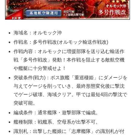
海域名：オルモック沖
作戦名：多号作戦改(オルモック輸送作戦改)
作戦内容：オルモックに増援部隊を送り込む輸送作
戦「多号作戦改」発動！本作戦を阻止する敵航空機
や艦艇に十分警戒せよ！
突破条件(戦力)：ボス旗艦「重巡棲姫」にダメージを
与えてゲージを削っていき、最終形態変化後に撃沈
でゲージ破壊、海域クリア。甲では最短4回の撃沈で
突破可能。
編成条件：通常艦隊・遊撃部隊で編成。
艦種制限：戦艦系、空母系が出撃不可。
識別札：出撃した艦娘に「志摩艦隊」の識別札が付