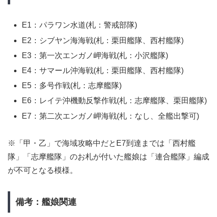
E1：パラワン水道(札：警戒部隊)
E2：シブヤン海海戦(札：栗田艦隊、西村艦隊)
E3：第一次エンガノ岬海戦(札：小沢艦隊)
E4：サマール沖海戦(札：栗田艦隊、西村艦隊)
E5：多号作戦(札：志摩艦隊)
E6：レイテ沖機動反撃作戦(札：志摩艦隊、栗田艦隊)
E7：第二次エンガノ岬海戦(札：なし、全艦出撃可)
※「甲・乙」で海域攻略中だとE7到達までは「西村艦
隊」「志摩艦隊」のお札が付いた艦娘は「連合艦隊」編成
が不可となる模様。
備考：艦娘関連