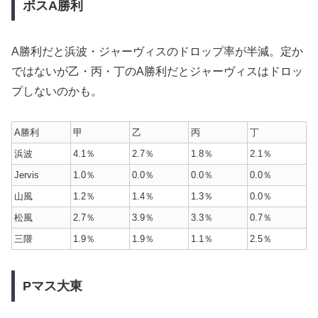
ボスA勝利
A勝利だと浜波・ジャーヴィスのドロップ率が半減。定か
ではないが乙・丙・丁のA勝利だとジャーヴィスはドロッ
プしないのかも。
A勝利
甲
乙
丙
丁
浜波
4.1％
2.7％
1.8％
2.1％
Jervis
1.0％
0.0％
0.0％
0.0％
山風
1.2％
1.4％
1.3％
0.0％
松風
2.7％
3.9％
3.3％
0.7％
三隈
1.9％
1.9％
1.1％
2.5％
Pマス大東