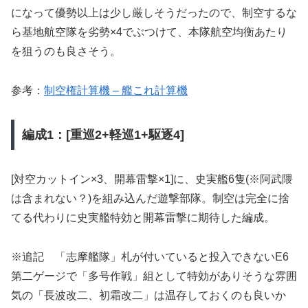
になって優勢以上は少し厳しそうだったので、制空するな
ら基地航空隊を劣勢×4でぶつけて、本隊航空均衡あたり
を狙うのも良さそう。
参考：
制空権計算機 – 艦これ計算機
編成1：[重巡2+軽巡1+駆逐4]
[対空カットイン×3、開幕雷撃×1]に、史実艦6隻(※阿武隈
は含まれない？)を組み込んだ遊撃部隊。制空は完全に捨
てる代わりに史実艦特効と開幕雷撃に期待した編成。
※追記 「志摩艦隊」札が付いていると投入できないE6
第二ゲージで「多号作戦」組として特効がありそうな雰囲
気の「長波改二、初霜改二」は温存しておくのも良いか