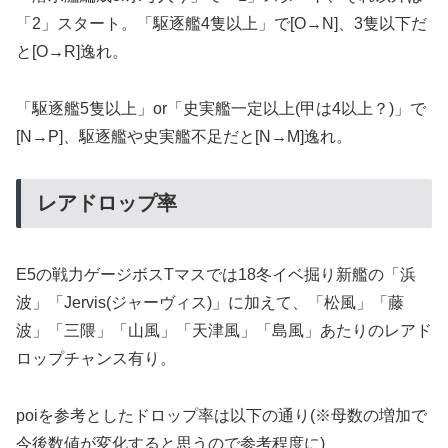
「2」スタート。「駆逐艦4隻以上」で[O→N]、3隻以下だ
と[O→R]逸れ。
「駆逐艦5隻以上」or「史実艦一定以上(甲は4以上？)」で
[N→P]、駆逐艦や史実艦不足だと[N→M]逸れ。
レアドロップ率
E5の戦力ゲージボスTマスでは18冬イベ掘り新艦の「浜
波」「Jervis(ジャーヴィス)」に加えて、「松風」「藤
波」「三隈」「山風」「天津風」「島風」あたりのレアド
ロップチャンス有り。
poiを参考としたドロップ率は以下の通り(※母数の増加で
今後数値が変化すると思うので参考程度に)