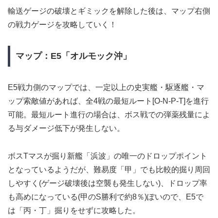
輸送ゲージの破壊とギミックを解除した後は、マップ右側
の戦力ゲージを攻略していく！
マップ：E5「オルモック沖」
E5戦力側のマップでは、一定以上の史実艦・駆逐艦・マ
ップ索敵値があれば、全4戦の最短ルート[O-N-P-T]を進行
可能。最短ルート進行の場合は、ボス戦での弾薬残量によ
る与ダメージ低下が発生しない。
ボスTマスが掘り新艦「浜波」の唯一のドロップポイント
となっているようだが、難易度「甲」でも比較的掘り周回
しやすく(ゲージ破壊後は空襲も発生しない)、ドロップ率
も高めになっている(甲のS勝利で約8％)ぽいので、E5で
は「丙・丁」掘りをせずに攻略した。