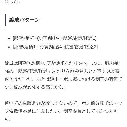
試した。
編成パターン
[那智+足柄+(史実)駆逐4+航巡/雷巡/軽巡1]
[那智/足柄1+(史実)駆逐4+航巡/雷巡/軽巡2]
編成は[那智+足柄+史実駆逐4]あたりをベースに、戦力補
強の「航巡/雷巡/軽巡」あたりを組み込むとバランスが良
さそうだった。あとは道中・ボス戦における制空の有無で
少し編成が変化する感じかな。
道中での単艦退避が珍しくないので、ボス前分岐でのマッ
プ索敵値不足に注意したい。制空要員としてあきつ丸も
可。