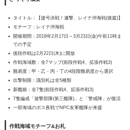
タイトル：【捷号決戦！邀撃、レイテ沖海戦(後篇)】
モチーフ：レイテ沖海戦
開催期間：2018年2月17日～3月23日(金)午前11時ま
での予定
後段作戦は2月22日(木)に開放
作戦海域数：全7マップ(前段作戦4、拡張作戦3)
難易度：甲・乙・丙・丁の4段階難易度から選択
出撃制限：識別札は全5種類
新艦娘：全7隻(前段作戦4、拡張作戦3)
7隻編成「遊撃部隊(第三艦隊)」と「警戒陣」が復活
一部海域のボス夜戦でNPC友軍艦隊が来援
作戦海域モチーフ&お札