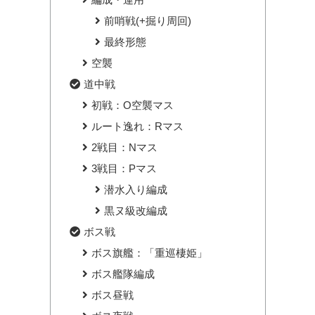
前哨戦(+掘り周回)
最終形態
空襲
道中戦
初戦：O空襲マス
ルート逸れ：Rマス
2戦目：Nマス
3戦目：Pマス
潜水入り編成
黒ヌ級改編成
ボス戦
ボス旗艦：「重巡棲姫」
ボス艦隊編成
ボス昼戦