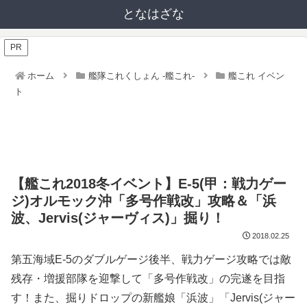
となはざな
PR
ホーム
艦隊これくしょん -艦これ-
艦これ イベン
ト
【艦これ2018冬イベント】E-5(甲：戦力ゲー
ジ)オルモック沖「多号作戦改」攻略＆「浜
波、Jervis(ジャーヴィス)」掘り！
2018.02.25
第五海域E-5のダブルゲージ後半、戦力ゲージ攻略では敵
残存・増援部隊を迎撃して「多号作戦改」の完遂を目指
す！また、掘りドロップの新艦娘「浜波」「Jervis(ジャー