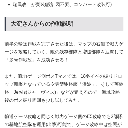
瑞鳳改二が実装(設計図不要、コンバート改装可)
大淀さんからの作戦説明
前半の輸送作戦を完了させた後は、マップの右側で戦力ゲ
ージを攻略していく。敵の残存部隊と増援部隊を迎撃して
「多号作戦改」を成功させる！
また、戦力ゲージ側ボスTマスでは、18冬イベの掘りドロ
ップ新艦となっている夕雲型駆逐艦「浜波」、そして英駆
逐「Jervis(ジャーヴィス)」などが狙えるので、海域攻略
後のボス掘り周回も少し試してみた。
輸送ゲージ攻略と同じく戦力ゲージ側のE5攻略でも2部隊
の基地航空隊を運用(出撃)可能で、ゲージ攻略中は空襲が