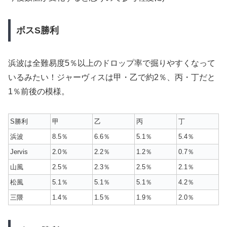
ボスS勝利
浜波は全難易度5％以上のドロップ率で掘りやすくなって
いるみたい！ジャーヴィスは甲・乙で約2％、丙・丁だと
1％前後の模様。
S勝利
甲
乙
丙
丁
浜波
8.5％
6.6％
5.1％
5.4％
Jervis
2.0％
2.2％
1.2％
0.7％
山風
2.5％
2.3％
2.5％
2.1％
松風
5.1％
5.1％
5.1％
4.2％
三隈
1.4％
1.5％
1.9％
2.0％