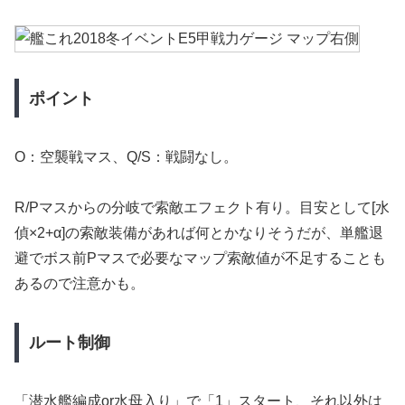
ポイント
O：空襲戦マス、Q/S：戦闘なし。
R/Pマスからの分岐で索敵エフェクト有り。目安として[水
偵×2+α]の索敵装備があれば何とかなりそうだが、単艦退
避でボス前Pマスで必要なマップ索敵値が不足することも
あるので注意かも。
ルート制御
「潜水艦編成or水母入り」で「1」スタート、それ以外は