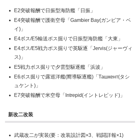
E2突破報酬で日振型海防艦「日振」
E4突破報酬で護衛空母「Gambier Bay(ガンビア・ベ
イ)」
E4ボス/E5輸送ボス掘りで日振型海防艦「大東」
E4ボス/E5戦力ボス掘りで英駆逐「Jervis(ジャーヴィ
ス)」
E5戦力ボス掘りで夕雲型駆逐艦「浜波」
E6ボス掘りで露巡洋艦(嚮導駆逐艦)「Ташкент(タシ
ュケント)」
E7突破報酬で米空母「Intrepid(イントレピッド)」
新改二改装
武蔵改二が実装(要：改装設計図×3、戦闘詳報×1)