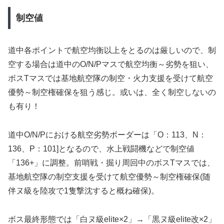
制空値
道中各ポイントで航空均衡以上をとるのは厳しいので、制
空する場合は道中のO/N/Pマスで航空均衡～劣勢を狙い、
ボスTマスでは基地航空隊の制空・火力支援を受けて航空
優勢～制空権確保を狙う感じ。或いは、全く制空しないの
も有り！
道中O/N/Pにおける航空劣勢ボーダーは「O：113、N：
136、P：101]となるので、水上戦闘機などで制空値
「136+」に調整。前哨戦・掘り周回中のボスTマスでは、
基地航空隊の制空支援を受けて航空優勢～制空権確保(随
伴ヌ級を陸攻で1隻撃沈すると概ね確保)。
ボス最終形態では「白ヌ級elite×2」→「黒ヌ級elite改×2」