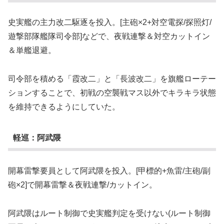
史実艦の主力改二駆逐を投入。[主砲×2+対空電探/探照灯/
遊撃部隊艦隊司令部]などで、夜戦連撃＆対空カットイン
＆単艦退避。
司令部を積める「霞改二」と「長波改二」を旗艦ローテー
ションすることで、初戦の空襲戦マス以外でキラキラ状態
を維持できるようにしていた。
軽巡：阿武隈
開幕雷撃要員として阿武隈を投入。[甲標的+魚雷/主砲/副
砲×2]で開幕雷撃＆夜戦連撃/カットイン。
阿武隈はルート制御で史実艦判定を受けない(ルート制御