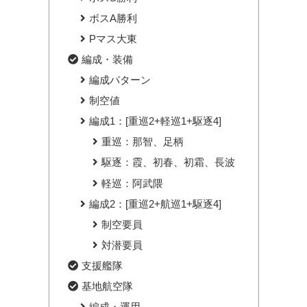
ボスA勝利
Pマス大東
編成・装備
編成パターン
制空値
編成1：[重巡2+軽巡1+駆逐4]
重巡：那智、足柄
駆逐：霞、初春、初霜、長波
軽巡：阿武隈
編成2：[重巡2+航巡1+駆逐4]
制空要員
対潜要員
支援艦隊
基地航空隊
編成・運用