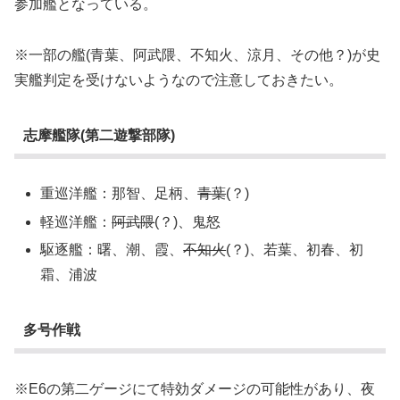
参加艦となっている。
※一部の艦(青葉、阿武隈、不知火、涼月、その他？)が史
実艦判定を受けないようなので注意しておきたい。
志摩艦隊(第二遊撃部隊)
重巡洋艦：那智、足柄、
青葉
(？)
軽巡洋艦：
阿武隈
(？)、鬼怒
駆逐艦：曙、潮、霞、
不知火
(？)、若葉、初春、初
霜、浦波
多号作戦
※E6の第二ゲージにて特効ダメージの可能性があり、夜