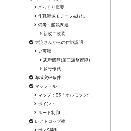
ざっくり概要
作戦海域モチーフ&お札
備考：艦娘関連
新改二改装
大淀さんからの作戦説明
史実艦
志摩艦隊(第二遊撃部隊)
多号作戦
海域突破条件
マップ・ルート
マップ：E5「オルモック沖」
ポイント
ルート制御
レアドロップ率
ボスS勝利