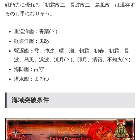
戦能力に優れる「初霜改二、長波改二、島風改」は温存す
るのも手になりそう。
重巡洋艦：
青葉
(？)
軽巡洋艦：鬼怒
駆逐艦：霞、沖波、曙、潮、朝霜、初春、初霜、長
波、島風、浜波、
涼月
(？)、卯月、清霜、
不知火
(？)
海防艦：占守
潜水艦：まるゆ
海域突破条件