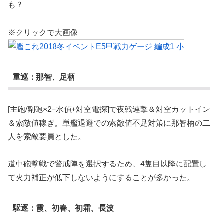
も？
※クリックで大画像
重巡：那智、足柄
[主砲/副砲×2+水偵+対空電探]で夜戦連撃＆対空カットイン
＆索敵値稼ぎ。単艦退避での索敵値不足対策に那智柄の二
人を索敵要員とした。
道中砲撃戦で警戒陣を選択するため、4隻目以降に配置し
て火力補正が低下しないようにすることが多かった。
駆逐：霞、初春、初霜、長波